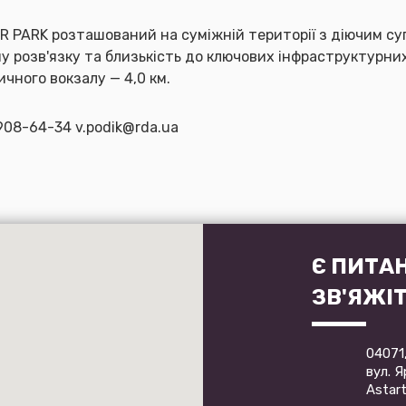
R PARK розташований на суміжній території з діючим с
у розв'язку та близькість до ключових інфраструктурних
ничного вокзалу — 4,0 км.
 908-64-34 v.podik@rda.ua
Є ПИТА
ЗВ'ЯЖІ
04071,
вул. 
Astart