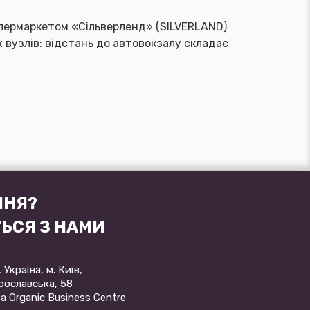
упермаркетом «Сільверленд» (SILVERLAND)
 вузлів: відстань до автовокзалу складає
ННЯ?
ТЬСЯ З НАМИ
 Україна, м. Київ,
Ярославська, 58
a Organic Business Centre