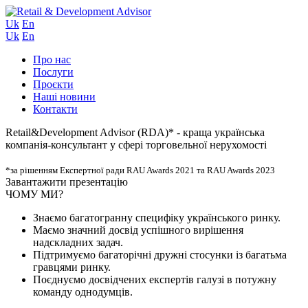
Uk
En
Uk
En
Про нас
Послуги
Проєкти
Наші новини
Контакти
Retail&Development Advisor (RDA)*
- краща українська
компанія-консультант у сфері торговельної нерухомості
*за рішенням Експертної ради RAU Awards 2021 та RAU Awards 2023
Завантажити презентацію
ЧОМУ МИ?
Знаємо багатогранну специфіку українського ринку.
Маємо значний досвід успішного вирішення
надскладних задач.
Підтримуємо багаторічні дружні стосунки із багатьма
гравцями ринку.
Поєднуємо досвідчених експертів галузі в потужну
команду однодумців.