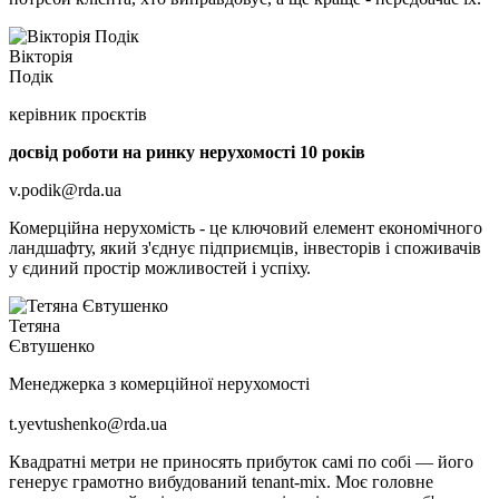
Вікторія
Подік
керівник проєктів
досвід роботи на ринку нерухомості 10 років
v.podik@rda.ua
Комерційна нерухомість - це ключовий елемент економічного
ландшафту, який з'єднує підприємців, інвесторів і споживачів
у єдиний простір можливостей і успіху.
Тетяна
Євтушенко
Менеджерка з комерційної нерухомості
t.yevtushenko@rda.ua
Квадратні метри не приносять прибуток самі по собі — його
генерує грамотно вибудований tenant-mix. Моє головне