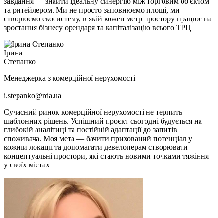
завдання — знайти ідеальну синергію між торговим об'єктом
та ритейлером. Ми не просто заповнюємо площі, ми
створюємо екосистему, в якій кожен метр простору працює на
зростання бізнесу орендаря та капіталізацію всього ТРЦ
Ірина
Степанко
Менеджерка з комерційної нерухомості
i.stepanko@rda.ua
Сучасний ринок комерційної нерухомості не терпить
шаблонних рішень. Успішний проєкт сьогодні будується на
глибокій аналітиці та постійній адаптації до запитів
споживача. Моя мета — бачити прихований потенціал у
кожній локації та допомагати девелоперам створювати
концептуальні простори, які стають новими точками тяжіння
у своїх містах