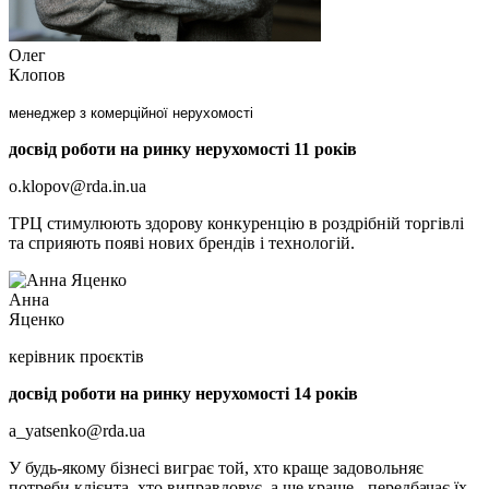
Олег
Клопов
менеджер з комерційної нерухомості
досвід роботи на ринку нерухомості 11 років
o.klopov@rda.in.ua
ТРЦ стимулюють здорову конкуренцію в роздрібній торгівлі
та сприяють появі нових брендів і технологій.
Анна
Яценко
керівник проєктів
досвід роботи на ринку нерухомості 14 років
a_yatsenko@rda.ua
У будь-якому бізнесі виграє той, хто краще задовольняє
потреби клієнта, хто виправдовує, а ще краще - передбачає їх.