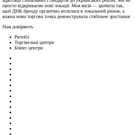
адаптації глобальних стандартів до українських реалій. Ми не
просто відкриваємо нові локації. Моя місія — зробити так,
щоб ДНК бренду органічно вплелася в локальний ринок, а
кожна нова торгова точка демонструвала стабільне зростання
Нам довіряють
Ритейл
Торгівельні центри
Бізнес центри