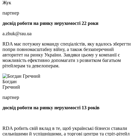
Жук
партнер
досвід роботи на ринку нерухомості 22 роки
a.zhuk@rau.ua
RDA має потужну команду спеціалістів, яку вдалось зберегти
попри повномасштабну війну, а також беззаперечний
авторитет на ринку України. Завдяки цьому у компанії є
можливість ефективно допомагати з розвитком багатьом
рітейлерам та девелоперам.
Богдан
Гречний
партнер
досвід роботи на ринку нерухомості 13 років
RDA робить свій вклад в те, щоб українські бізнеси ставали
сильнішими й успішнішими, а торгові центри та стріт-рітейл