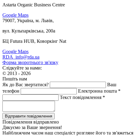
Astarta Organic Business Centre
Google Maps
79007, Україна, м. Львів,
вул. Кульпарківська, 200а
БЦ Futura HUB, Коворкінг Nat
Google Maps
RDA_info@rda.ua
Форма зворотнього зв'язку
Слідкуйте за нами:
© 2013 - 2026
Пишіть нам
Як до Вас звертатися?
Ваш
телефон
Електронна пошта *
Текст повідомлення *
Повідомлення відправлено
Дякуємо за Ваше звернення!
Найближчим часом наш спеціаліст розгляне його та зв'яжеться