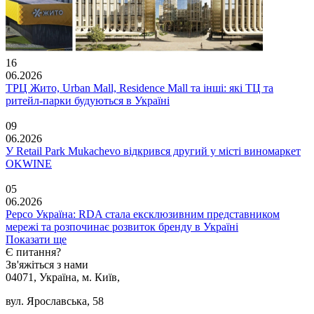
16
06.2026
ТРЦ Жито, Urban Mall, Residence Mall та інші: які ТЦ та
ритейл-парки будуються в Україні
09
06.2026
У Retail Park Mukachevo відкрився другий у місті виномаркет
OKWINE
05
06.2026
Pepco Україна: RDA стала ексклюзивним представником
мережі та розпочинає розвиток бренду в Україні
Показати ще
Є питання?
Зв'яжіться з нами
04071, Україна, м. Київ,
вул. Ярославська, 58