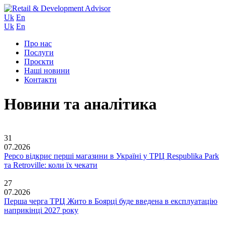
Uk
En
Uk
En
Про нас
Послуги
Проєкти
Наші новини
Контакти
Новини та аналітика
31
07.2026
Pepco відкриє перші магазини в Україні у ТРЦ Respublika Park
та Retroville: коли їх чекати
27
07.2026
Перша черга ТРЦ Жито в Боярці буде введена в експлуатацію
наприкінці 2027 року