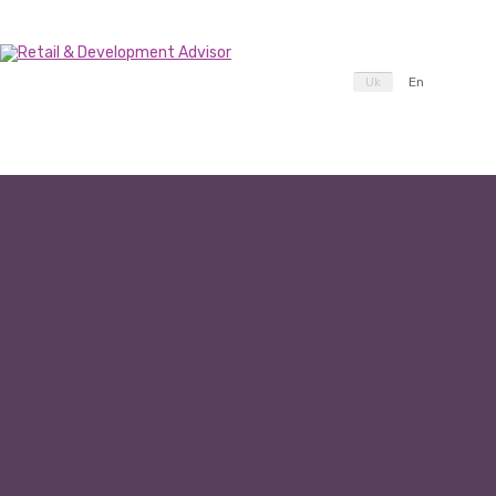
Uk
En