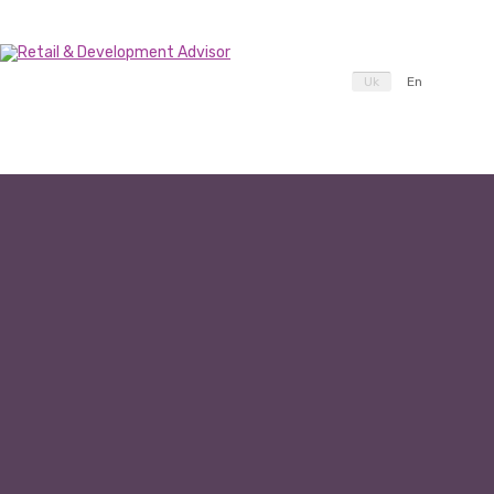
Uk
En