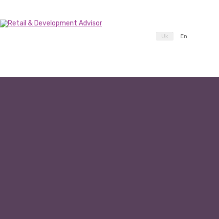
Uk
En