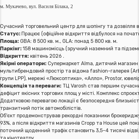
м. Мукачево, вул. Василя Білака, 2
Сучасний торговельний центр для шопінгу та дозвілля в
Статус:
Працює (офіційне відкриття відбулося на початку
Площа:
GBA: 8 500 кв. м., GLA: понад 5 800 кв. м.
Паркінг:
158 машиномісць (зручний наземний та підземн
Відкриття:
квітень 2026 .
Якірні оператори:
Супермаркет Alma, дитячий магазин «
мультибрендовий простір та відома fashion-галерея (Arber
групи LPP), мережі «Люксоптика», «Алло», Prostor, ювелір
Концепція та переваги:
ТЦ Varosh став першим сучасни
дефіцит якісних торгових площ у місті. Комплекс спроєк
Додатковою перевагою локації є безпосередня близькіст
транзитний потік автомобілістів.
Об'єкт продемонстрував рекордні показники брокериджу
93%, а після відкриття магазинів Cropp та House цей по
поточний щоденний трафік становить 3,5–4 тисячі відві
та кінотеатру.