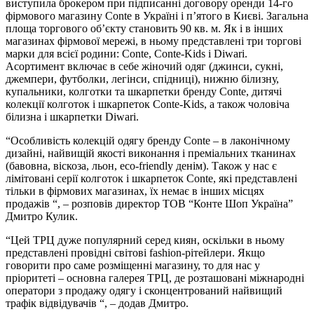
виступила брокером при підписанні договору оренди 14-го
фірмового магазину Conte в Україні і п’ятого в Києві. Загальна
площа торгового об’єкту становить 90 кв. м. Як і в інших
магазинах фірмової мережі, в ньому представлені три торгові
марки для всієї родини: Conte, Conte-Kids і Diwari.
Асортимент включає в себе жіночий одяг (джинси, сукні,
джемпери, футболки, легінси, спідниці), нижню білизну,
купальники, колготки та шкарпетки бренду Conte, дитячі
колекції колготок і шкарпеток Conte-Kids, а також чоловіча
білизна і шкарпетки Diwari.
“Особливість колекцій одягу бренду Conte – в лаконічному
дизайні, найвищій якості виконання і преміальних тканинах
(бавовна, віскоза, льон, eco-friendly денім). Також у нас є
лімітовані серії колготок і шкарпеток Conte, які представлені
тільки в фірмових магазинах, їх немає в інших місцях
продажів “, – розповів директор ТОВ “Конте Шоп Україна”
Дмитро Кулик.
“Цей ТРЦ дуже популярний серед киян, оскільки в ньому
представлені провідні світові fashion-рітейлери. Якщо
говорити про саме розміщенні магазину, то для нас у
пріоритеті – основна галерея ТРЦ, де розташовані міжнародні
оператори з продажу одягу і сконцентрований найвищий
трафік відвідувачів “, – додав Дмитро.