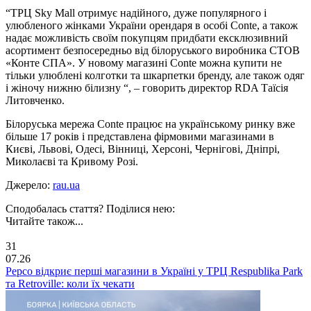
“ТРЦ Sky Mall отримує надійного, дуже популярного і
улюбленого жінками України орендаря в особі Conte, а також
надає можливість своїм покупцям придбати ексклюзивний
асортимент безпосередньо від білоруського виробника СТОВ
«Конте СПА». У новому магазині Conte можна купити не
тільки улюблені колготки та шкарпетки бренду, але також одяг
і жіночу нижню білизну “, – говорить директор RDA Таїсія
Литовченко.
Білоруська мережа Conte працює на українському ринку вже
більше 17 років і представлена фірмовими магазинами в
Києві, Львові, Одесі, Вінниці, Херсоні, Чернігові, Дніпрі,
Миколаєві та Кривому Розі.
Джерело:
rau.ua
Сподобалась стаття? Поділися нею:
Читайте також...
31
07.26
Pepco відкриє перші магазини в Україні у ТРЦ Respublika Park
та Retroville: коли їх чекати