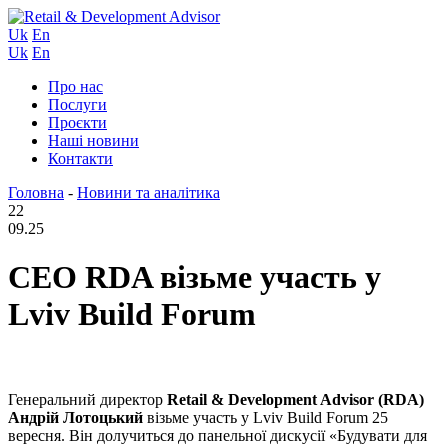
Uk
En
Uk
En
Про нас
Послуги
Проєкти
Наші новини
Контакти
Головна
-
Новини та аналітика
22
09.25
CEO RDA візьме участь у
Lviv Build Forum
Генеральний директор
Retail & Development Advisor (RDA)
Андрій Лотоцький
візьме участь у Lviv Build Forum 25
вересня. Він долучиться до панельної дискусії «Будувати для