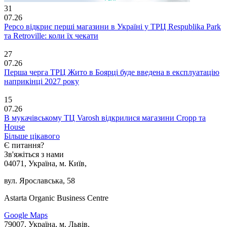
31
07.26
Pepco відкриє перші магазини в Україні у ТРЦ Respublika Park
та Retroville: коли їх чекати
27
07.26
Перша черга ТРЦ Жито в Боярці буде введена в експлуатацію
наприкінці 2027 року
15
07.26
В мукачівському ТЦ Varosh відкрилися магазини Cropp та
House
Більше цікавого
Є питання?
Зв'яжіться з нами
04071, Україна, м. Київ,
вул. Ярославська, 58
Astarta Organic Business Centre
Google Maps
79007, Україна, м. Львів,