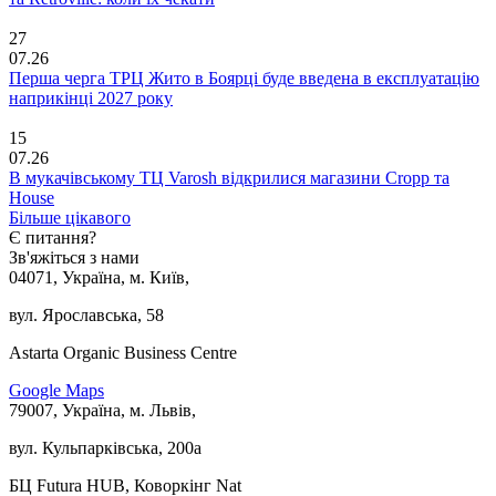
27
07.26
Перша черга ТРЦ Жито в Боярці буде введена в експлуатацію
наприкінці 2027 року
15
07.26
В мукачівському ТЦ Varosh відкрилися магазини Cropp та
House
Більше цікавого
Є питання?
Зв'яжіться з нами
04071, Україна, м. Київ,
вул. Ярославська, 58
Astarta Organic Business Centre
Google Maps
79007, Україна, м. Львів,
вул. Кульпарківська, 200а
БЦ Futura HUB, Коворкінг Nat