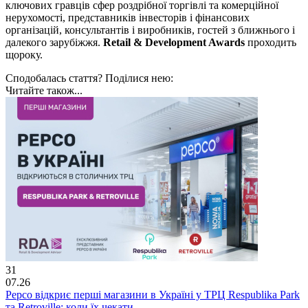
ключових гравців сфер роздрібної торгівлі та комерційної
нерухомості, представників інвесторів і фінансових
організацій, консультантів і виробників, гостей з ближнього і
далекого зарубіжжя.
Retail & Development Awards
проходить
щороку.
Сподобалась стаття? Поділися нею:
Читайте також...
31
07.26
Pepco відкриє перші магазини в Україні у ТРЦ Respublika Park
та Retroville: коли їх чекати