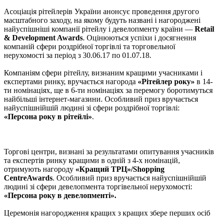
Асоціація рітейлерів України анонсує проведення другого
масштабного заходу, на якому будуть названі і нагороджені
найуспішніші компанії рітейлу і девелопменту країни —
Retail
& Development Awards
. Оцінюються успіхи і досягнення
компаній сфери роздрібної торгівлі та торговельної
нерухомості за період з 30.06.17 по 01.07.18.
Компаніям сфери рітейлу, визнаним кращими учасниками і
експертами ринку, вручається нагорода
«Рітейлер року»
в 14-
ти номінаціях, ще в 6-ти номінаціях за перемогу боротимуться
найбільші інтернет-магазини. Особливий приз вручається
найуспішнійшій людині зі сфери роздрібної торгівлі:
«Персона року в рітейлі»
.
Торгові центри, визнані за результатами опитування учасників
та експертів ринку кращими в одній з 4-х номінацій,
отримують нагороду
«Кращий ТРЦ»/Shopping
CentreAwards
. Особливий приз вручається найуспішнійшій
людині зі сфери девелопмента торгівельної нерухомості:
«Персона року в девелопменті».
Церемонія нагородження кращих з кращих збере перших осіб