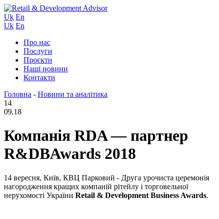
Uk
En
Uk
En
Про нас
Послуги
Проєкти
Наші новини
Контакти
Головна
-
Новини та аналітика
14
09.18
Компанія RDA — партнер
R&DBAwards 2018
14 вересня, Київ, КВЦ Парковий - Друга урочиста церемонія
нагородження кращих компаній рітейлу і торговельної
нерухомості України
Retail & Development Business Awards
.