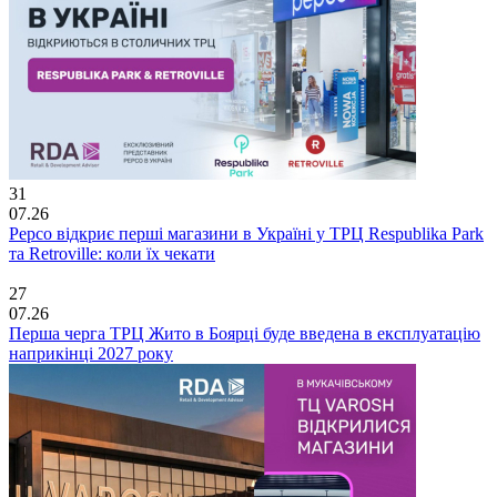
31
07.26
Pepco відкриє перші магазини в Україні у ТРЦ Respublika Park
та Retroville: коли їх чекати
27
07.26
Перша черга ТРЦ Жито в Боярці буде введена в експлуатацію
наприкінці 2027 року