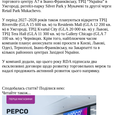
торгового центру A7 в Івано-Франківську, ТРЦ “Україна” в
Ужгороді, ритейл-парку Silver Park у Мукачеві та другої черги
Retail Park Mukachevo.
У період 2027–2028 років також плануються відкриття ТРЦ
Riverville (GLA 15 600 кв. м) та Residents Mall (GLA 12 200 кв.
м) в Ужгороді, ТРЦ Kvartal City (GLA 20 000 кв. м) у Львові,
ТРЦ Tera Hall (GLA 11 300 кв. м) та Gallery Chicago (GLA 7
100 кв. м) у Чернівцях. Крім того, найближчим часом
компанія планує анонсувати нові проєкти в Києві, Львові,
Одесі, Тернополі, Івано-Франківську, на Закарпатті та в
кількох районних центрах Західної України.
У компанії додали, що цього року RDA підписала два
ексклюзивні договори щодо розвитку торговельних мереж та
надалі продовжить активний розвиток цього напрямку.
Сподобалась стаття? Поділися нею:
Читайте також...