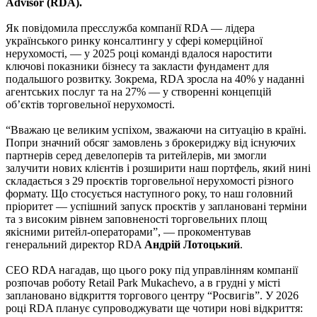
Advisor (RDA).
Як повідомила пресслужба компанії RDA — лідера
українського ринку консалтингу у сфері комерційної
нерухомості, — у 2025 році команді вдалося наростити
ключові показники бізнесу та закласти фундамент для
подальшого розвитку. Зокрема, RDA зросла на 40% у наданні
агентських послуг та на 27% — у створенні концепцій
об’єктів торговельної нерухомості.
“Вважаю це великим успіхом, зважаючи на ситуацію в країні.
Попри значний обсяг замовлень з брокериджу від існуючих
партнерів серед девелоперів та ритейлерів, ми змогли
залучити нових клієнтів і розширити наш портфель, який нині
складається з 29 проєктів торговельної нерухомості різного
формату. Що стосується наступного року, то наш головний
пріоритет — успішний запуск проєктів у заплановані терміни
та з високим рівнем заповненості торговельних площ
якісними ритейл-операторами”, — прокоментував
генеральний директор RDA
Андрій Лотоцький
.
СЕО RDA нагадав, що цього року під управлінням компанії
розпочав роботу Retail Park Mukachevo, а в грудні у місті
заплановано відкриття торгового центру “Росвигів”. У 2026
році RDA планує супроводжувати ще чотири нові відкриття: