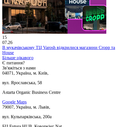
15
07.26
В мукачівському ТЦ Varosh відкрилися магазини Cropp та
House
Більше цікавого
Є питання?
Зв'яжіться з нами
04071, Україна, м. Київ,
вул. Ярославська, 58
Astarta Organic Business Centre
Google Maps
79007, Україна, м. Львів,
вул. Кульпарківська, 200а
БЦ Futura HUB, Коворкінг Nat