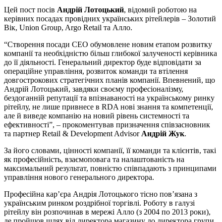
Цей пост посів
Андрій Лотоцький
, відомий роботою на
керівних посадах провідних українських рітейлерів – Золотий
Вік, Union Group, Argo Retail та Алло.
“Створення посади СЕО обумовлене новим етапом розвитку
компанії та необхідністю більш глибокої залученості керівника
до її діяльності. Генеральний директор буде відповідати за
операційне управління, розвиток команди та втілення
довгострокових стратегічних планів компанії. Впевнений, що
Андрій Лотоцький, завдяки своєму професіоналізму,
бездоганній репутації та впізнаваності на українському ринку
рітейлу, не лише привнесе в RDA нові знання та компетенції,
але й виведе компанію на новий рівень системності та
ефективності”, – прокоментував призначення співзасновник
та партнер Retail & Development Advisor
Андрій Жук
.
За його словами, цінності компанії, її команди та клієнтів, такі
як професійність, взаємоповага та налаштованість на
максимальний результат, повністю співпадають з принципами
управління нового генерального директора.
Професійна кар’єра Андрія Лотоцького тісно пов’язана з
українським ринком роздрібної торгівлі. Роботу в галузі
рітейлу він розпочинав в мережі Алло (з 2004 по 2013 роки),
де пройшов шлях від директора магазину до директора групи