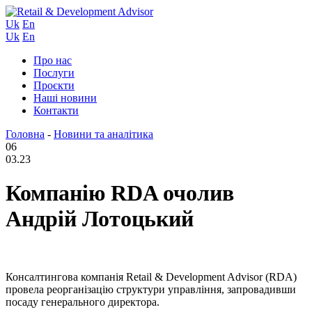
Uk
En
Uk
En
Про нас
Послуги
Проєкти
Наші новини
Контакти
Головна
-
Новини та аналітика
06
03.23
Компанію RDA очолив
Андрій Лотоцький
Консалтингова компанія Retail & Development Advisor (RDA)
провела реорганізацію структури управління, запровадивши
посаду генерального директора.