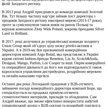
філій Західного регіону.
В 2013 році Андрій приєднався до команди компанії Золотий
Вік. Тут більшу частину кар’єри займав пост директора з
продажів Західного регіону ювелірної мережі (2013-17 роки),
проте за сумісництвом також вивів на ринок Польщі та
керував компанією Zloty Wiek Poland, зокрема брендами Silver
Land та Brilliant.
В 2017- році долучився до управлінської команди холдингу
Union Group який об’єднує цілу низку рітейл-активів в
Україні. А в 2019-му був призначений комерційним
директором компанії Argo Retail, яка представляє в Україні
відомі світові fashion-бренди Benetton, Liu Jo, Scotch&Soda,
Desigual, Mango, Parfois, Lee Cooper та інші. Окрім комерційної
та операційної діяльності до його зон відповідальності також
відносилися управління дистрибуцією, роздрібною мережею
та онлайн-каналами торгівлі.
Останні два роки Лотоцький працював у B2B-сегменті,
займаючи посаду комерційного директора компанії Inspe, що
спеціалізується на продажах преміум-сегмента
стоматологічних матеріалів, приладів та обладнання. Сам
Андрій вважає, що зможе ефективно використати набутий
управлінський досвід у B2B-секторі та роздрібній торгівлі в