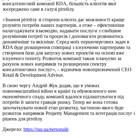
консалтинговій компанії RDA, більшість клієнтів якої
зосереджено саме в галузі рітейлу.
«Знання рітейлу зі сторони клієнта дає можливості краще
розуміти потреби наших партнерів, а отже – ефективніше
налагоджувати взаємодію, надавати послуги з глибшим
розумінням потреб та процесів і допомагати розвиватись
динамічніше та якісніше. Серед моїх першочергових задач в
RDA буде розширення співпраці з існуючими партнерами та
створення бази для запуску нових проектів на основі вже
існуючого попиту. Розвиток компанії також плануємо за
рахунок нових напрямків та розширення спектру
консалтингових послуг», – відзначив новопризначений СЕО
Retail & Development Advisor.
В свою чергу Андрій Жук додав, що в умовах
повномасштабної війни в країні та обумовленого нею
економічного спаду, компанії вдалося підлаштуватися під
потреби й запити гравців ринку. Тепер же вона готова
започаткувати новий етап розвитку, частиною якого буде
розвиток напрямків Property Management та інтеграція послуг і
рішень для рітейлу.
Джерело:
https://rau.ua/personalii