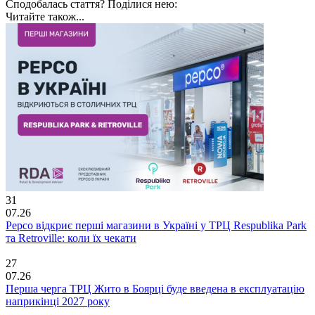
Сподобалась стаття? Поділися нею:
Читайте також...
31
07.26
Pepco відкриє перші магазини в Україні у ТРЦ Respublika Park
та Retroville: коли їх чекати
27
07.26
Перша черга ТРЦ Жито в Боярці буде введена в експлуатацію
наприкінці 2027 року