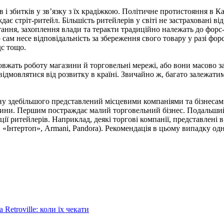
 і збитків у зв’язку з їх крадіжкою. Політичне протистояння в 
ає стріт-ритейл. Більшість ритейлерів у світі не застраховані ві
встання, захоплення влади та теракти традиційно належать до фор
сам несе відповідальність за збереження свого товару у разі фор
с тощо.
овжать роботу магазини й торговельні мережі, або вони масово 
ідмовлятися від розвитку в країні. Звичайно ж, багато залежатим
ану здебільшого представлений місцевими компаніями та бізнес
азини. Першим постраждає малий торговельний бізнес. Подальший
ції ритейлерів. Наприклад, деякі торгові компанії, представлені 
 «Інтертоп», Armani, Pandora). Рекомендація в цьому випадку од
Retroville: коли їх чекати