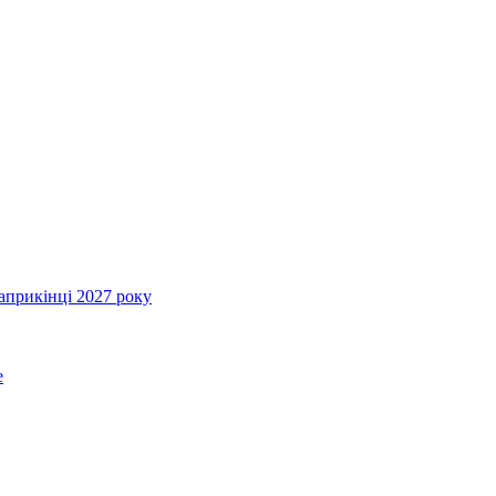
априкінці 2027 року
e