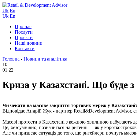
Uk
En
Uk
En
Про нас
Послуги
Проєкти
Наші новини
Контакти
Головна
-
Новини та аналітика
10
01.22
Криза у Казахстані. Що буде з
Чи чекати на масове закриття торгових мереж у Казахстані
Відповідає Андрій Жук - партнер Retail&Development Advisor, сп
Масові протести в Казахстані з кожною хвилиною набувають деда
Це, безсумнівно, позначиться на ритейлі — як у короткостроков
Але чи призведе ситуація до того, що ритейлери почнуть масово