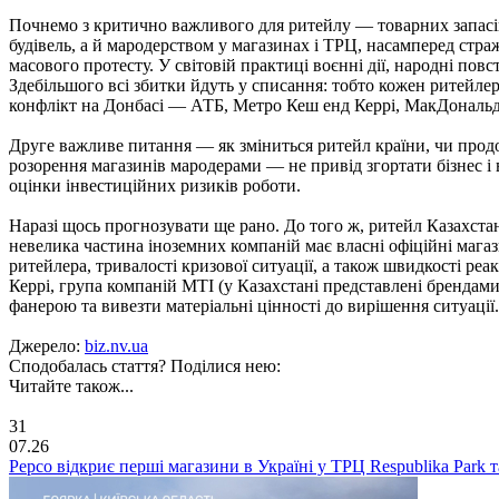
Почнемо з критично важливого для ритейлу — товарних запасів
будівель, а й мародерством у магазинах і ТРЦ, насамперед стражд
масового протесту. У світовій практиці воєнні дії, народні по
Здебільшого всі збитки йдуть у списання: тобто кожен ритейлер 
конфлікт на Донбасі — АТБ, Метро Кеш енд Керрі, МакДональд
Друге важливе питання — як зміниться ритейл країни, чи прод
розорення магазинів мародерами — не привід згортати бізнес і в
оцінки інвестиційних ризиків роботи.
Наразі щось прогнозувати ще рано. До того ж, ритейл Казахст
невелика частина іноземних компаній має власні офіційні маг
ритейлера, тривалості кризової ситуації, а також швидкості реак
Керрі, група компаній MTI (у Казахстані представлені брендами
фанерою та вивезти матеріальні цінності до вирішення ситуації.
Джерело:
biz.nv.ua
Сподобалась стаття? Поділися нею:
Читайте також...
31
07.26
Pepco відкриє перші магазини в Україні у ТРЦ Respublika Park та 