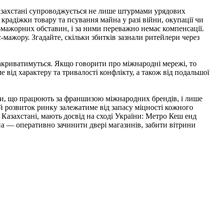
Казахстані супроводжується не лише штурмами урядових
д крадіжки товару та псування майна у разі війни, окупації чи
с-мажорних обставин, і за ними переважно немає компенсації.
с-мажору. Згадайте, скільки збитків зазнали ритейлери через
закриватимуться. Якщо говорити про міжнародні мережі, то
е від характеру та тривалості конфлікту, а також від подальшої
ами, що працюють за франшизою міжнародних брендів, і лише
 розвиток ринку залежатиме від запасу міцності кожного
в Казахстані, мають досвід на сході України: Метро Кеш енд
на — оперативно зачинити двері магазинів, забити вітрини