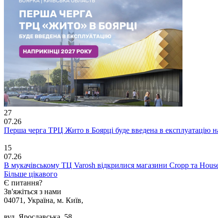
27
07.26
Перша черга ТРЦ Жито в Боярці буде введена в експлуатацію н
15
07.26
В мукачівському ТЦ Varosh відкрилися магазини Cropp та Hous
Більше цікавого
Є питання?
Зв'яжіться з нами
04071, Україна, м. Київ,
вул. Ярославська, 58