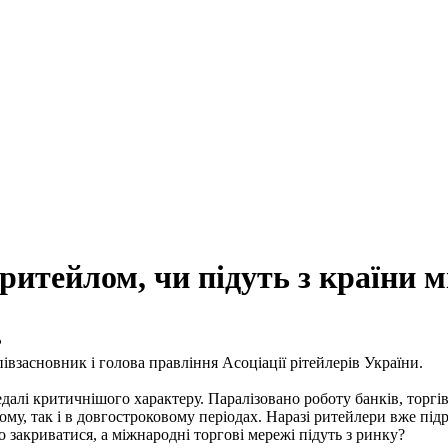
 ритейлом, чи підуть з країни 
?
івзасновник і голова правління Асоціації рітейлерів України.
лі критичнішого характеру. Паралізовано роботу банків, торгівлі
ому, так і в довгостроковому періодах. Наразі ритейлери вже під
 закриватися, а міжнародні торгові мережі підуть з ринку?