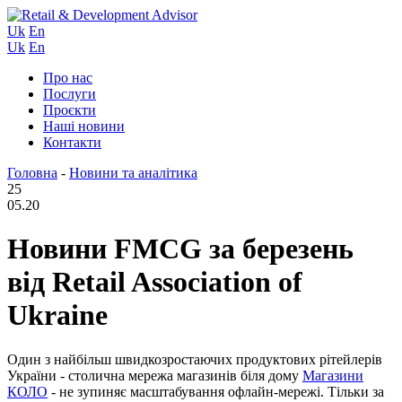
Uk
En
Uk
En
Про нас
Послуги
Проєкти
Наші новини
Контакти
Головна
-
Новини та аналітика
25
05.20
Новини FMCG за березень
від Retail Association of
Ukraine
Один з найбільш швидкозростаючих продуктових рітейлерів
України - столична мережа магазинів біля дому
Магазини
КОЛО
- не зупиняє масштабування офлайн-мережі. Тільки за