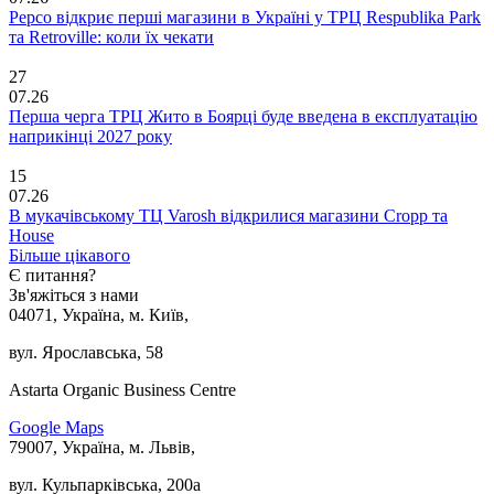
Pepco відкриє перші магазини в Україні у ТРЦ Respublika Park
та Retroville: коли їх чекати
27
07.26
Перша черга ТРЦ Жито в Боярці буде введена в експлуатацію
наприкінці 2027 року
15
07.26
В мукачівському ТЦ Varosh відкрилися магазини Cropp та
House
Більше цікавого
Є питання?
Зв'яжіться з нами
04071, Україна, м. Київ,
вул. Ярославська, 58
Astarta Organic Business Centre
Google Maps
79007, Україна, м. Львів,
вул. Кульпарківська, 200а