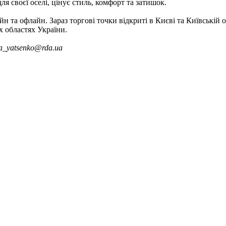
я своєї оселі, цінує стиль, комфорт та затишок.
 офлайн. Зараз торгові точки відкриті в Києві та Київській обл
х областях України.
a_yatsenko@rda.ua