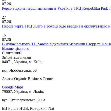
07.26
Pepco відкриє перші магазини в Україні у ТРЦ Respublika Park та 
27
07.26
Перша черга ТРЦ Жито в Боярці буде введена в експлуатацію н
15
07.26
В мукачівському ТЦ Varosh відкрилися магазини Cropp та Hous
Більше цікавого
Є питання?
Зв'яжіться з нами
04071, Україна, м. Київ,
вул. Ярославська, 58
Astarta Organic Business Centre
Google Maps
79007, Україна, м. Львів,
вул. Кульпарківська, 200а
БЦ Futura HUB, Коворкінг Nat