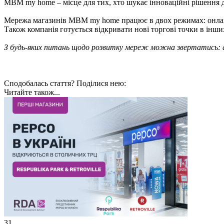
МВМ my home – місце для тих, хто шукає інноваційні рішення дл
Мережа магазинів МВМ my home працює в двох режимах: онлайн та
Також компанія готується відкривати нові торгові точки в інши
З будь-яких питань щодо розвитку мереж можна звертатись: 
Сподобалась стаття? Поділися нею:
Читайте також...
31