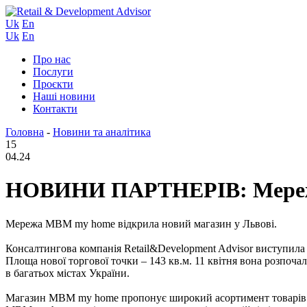
Uk
En
Uk
En
Про нас
Послуги
Проєкти
Наші новини
Контакти
Головна
-
Новини та аналітика
15
04.24
НОВИНИ ПАРТНЕРІВ: Мережа 
Мережа МВМ my home відкрила новий магазин у Львові.
Консалтингова компанія Retail&Development Advisor виступила
Площа нової торгової точки – 143 кв.м. 11 квітня вона розпоча
в багатьох містах України.
Магазин МВМ my home пропонує широкий асортимент товарів для 