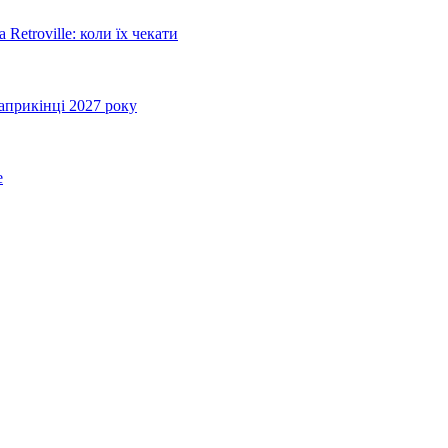
Retroville: коли їх чекати
априкінці 2027 року
e