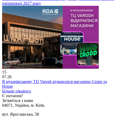
наприкінці 2027 року
15
07.26
В мукачівському ТЦ Varosh відкрилися магазини Cropp та
House
Більше цікавого
Є питання?
Зв'яжіться з нами
04071, Україна, м. Київ,
вул. Ярославська, 58