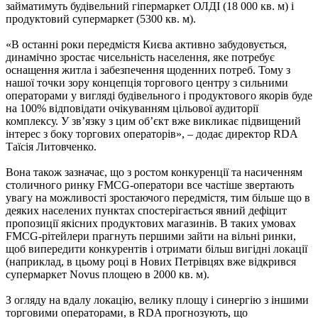
займатимуть будівельний гіпермаркет ОЛДІ (18 000 кв. м) і
продуктовий супермаркет (5300 кв. м).
«В останні роки передмістя Києва активно забудовується,
динамічно зростає чисельність населення, яке потребує
оснащення житла і забезпечення щоденних потреб. Тому з
нашої точки зору концепція торгового центру з сильними
операторами у вигляді будівельного і продуктового якорів буде
на 100% відповідати очікуванням цільової аудиторії
комплексу. У зв’язку з цим об’єкт вже викликає підвищений
інтерес з боку торгових операторів», – додає директор RDA
Таїсія Литовченко.
Вона також зазначає, що з ростом конкуренції та насиченням
столичного ринку FMCG-оператори все частіше звертають
увагу на можливості зростаючого передмістя, тим більше що в
деяких населених пунктах спостерігається явний дефіцит
пропозиції якісних продуктових магазинів. В таких умовах
FMCG-рітейлери прагнуть першими зайти на вільні ринки,
щоб випередити конкурентів і отримати більш вигідні локації
(наприклад, в цьому році в Нових Петрівцях вже відкрився
супермаркет Novus площею в 2000 кв. м).
З огляду на вдалу локацію, велику площу і синергію з іншими
торговими операторами, в RDA прогнозують, що