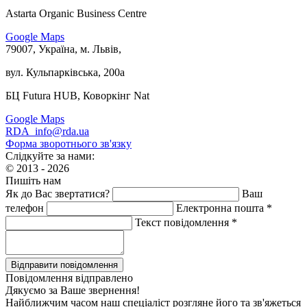
Astarta Organic Business Centre
Google Maps
79007, Україна, м. Львів,
вул. Кульпарківська, 200а
БЦ Futura HUB, Коворкінг Nat
Google Maps
RDA_info@rda.ua
Форма зворотнього зв'язку
Слідкуйте за нами:
© 2013 - 2026
Пишіть нам
Як до Вас звертатися?
Ваш
телефон
Електронна пошта *
Текст повідомлення *
Повідомлення відправлено
Дякуємо за Ваше звернення!
Найближчим часом наш спеціаліст розгляне його та зв'яжеться