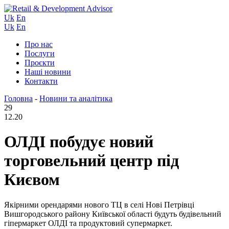
Uk
En
Uk
En
Про нас
Послуги
Проєкти
Наші новини
Контакти
Головна
-
Новини та аналітика
29
12.20
ОЛДІ побудує новий
торговельний центр під
Києвом
Якірними орендарями нового ТЦ в селі Нові Петрівці
Вишгородського району Київської області будуть будівельний
гіпермаркет ОЛДІ та продуктовий супермаркет.