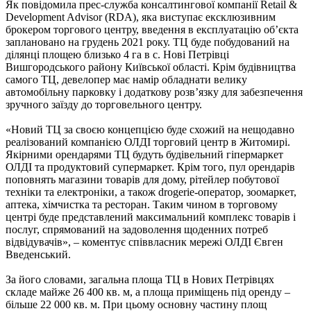
Як повідомила прес-служба консалтингової компанії Retail &
Development Advisor (RDA), яка виступає ексклюзивним
брокером торгового центру, введення в експлуатацію об’єкта
заплановано на грудень 2021 року. ТЦ буде побудований на
ділянці площею близько 4 га в с. Нові Петрівці
Вишгородського району Київської області. Крім будівництва
самого ТЦ, девелопер має намір обладнати велику
автомобільну парковку і додаткову розв’язку для забезпечення
зручного заїзду до торговельного центру.
«Новий ТЦ за своєю концепцією буде схожий на нещодавно
реалізований компанією ОЛДІ торговий центр в Житомирі.
Якірними орендарями ТЦ будуть будівельний гіпермаркет
ОЛДІ та продуктовий супермаркет. Крім того, пул орендарів
поповнять магазини товарів для дому, рітейлер побутової
техніки та електроніки, а також drogerie-оператор, зоомаркет,
аптека, хімчистка та ресторан. Таким чином в торговому
центрі буде представлений максимальний комплекс товарів і
послуг, спрямований на задоволення щоденних потреб
відвідувачів», – коментує співвласник мережі ОЛДІ Євген
Введенський.
За його словами, загальна площа ТЦ в Нових Петрівцях
складе майже 26 400 кв. м, а площа приміщень під оренду –
більше 22 000 кв. м. При цьому основну частину площ