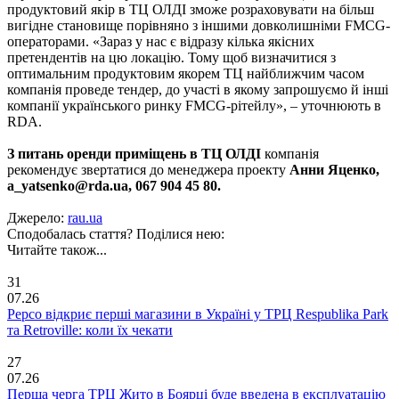
продуктовий якір в ТЦ ОЛДІ зможе розраховувати на більш
вигідне становище порівняно з іншими довколишніми FMCG-
операторами. «Зараз у нас є відразу кілька якісних
претендентів на цю локацію. Тому щоб визначитися з
оптимальним продуктовим якорем ТЦ найближчим часом
компанія проведе тендер, до участі в якому запрошуємо й інші
компанії українського ринку FMCG-рітейлу», – уточнюють в
RDA.
З питань оренди приміщень в ТЦ ОЛДІ
компанія
рекомендує звертатися до менеджера проекту
Анни Яценко,
a_yatsenko@rda.ua, 067 904 45 80.
Джерело:
rau.ua
Сподобалась стаття? Поділися нею:
Читайте також...
31
07.26
Pepco відкриє перші магазини в Україні у ТРЦ Respublika Park
та Retroville: коли їх чекати
27
07.26
Перша черга ТРЦ Жито в Боярці буде введена в експлуатацію