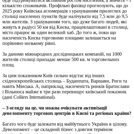
буде підтримуватися активним ростом населення, а значить – і
кількістю споживачів. Профільні фахівці прогнозують, що до
2025 року Київська агломерація з урахуванням прилеглих до
столиці населених пунктів буде налічувати від 7,5 млн до 9,5
млн жителів. З урахуванням того, що дуже багато людей, які
живуть в радіусі 50 км від Києва, працевлаштовані в столиці,
місто працює як один великий хаб. До того ж, поки що
насиченість Києва торговими площами залишається на
порівняно низькому рівні.
За даними міжнародних дослідницьких компаній, на 1000
жителів столиці припадає менше 500 кв. м торговельних
площ.
За цим показником Київ сильно відстає від інших
східноєвропейських столиць – Будапешта, Варшави, Риги та
навіть Мінська. А, наприклад, насиченість ринків Братислави
і Вільнюса майже в три рази перевищує київський показник
(дані Colliers International).
– З огляду на це, чи можна очікувати активізації
девелопменту торгових центрів в Києві та регіонах країни?
Багато чого буде залежати від майбутнього України в цілому.
Девелопмент – це складний бізнес з довгим терміном