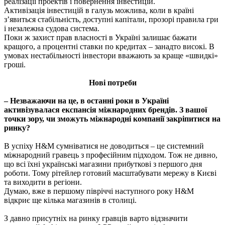
реалізації проектів і повернення інвестицій.
Активізація інвестицій в галузь можлива, коли в країні
з’явиться стабільність, доступні капітали, прозорі правила гри
і незалежна судова система.
Поки ж захист прав власності в Україні залишає бажати
кращого, а процентні ставки по кредитах – занадто високі. В
умовах нестабільності інвестори вважають за краще «швидкі»
гроші.
Нові потреби
– Незважаючи на це, в останні роки в Україні
активізувалася експансія міжнародних брендів. З вашої
точки зору, чи зможуть міжнародні компанії закріпитися на
ринку?
В успіху H&M сумніватися не доводиться – це системний
міжнародний гравець з професійним підходом. Тож не дивно,
що всі їхні українські магазини прибуткові з першого дня
роботи. Тому рітейлер готовий масштабувати мережу в Києві
та виходити в регіони.
Думаю, вже в першому півріччі наступного року H&M
відкриє ще кілька магазинів в столиці.
З давно присутніх на ринку гравців варто відзначити