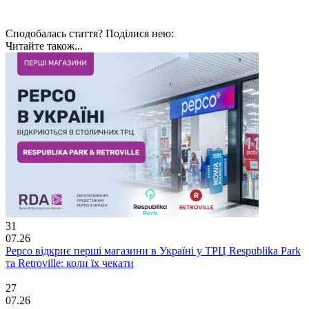
Сподобалась стаття? Поділися нею:
Читайте також...
31
07.26
Pepco відкриє перші магазини в Україні у ТРЦ Respublika Park
та Retroville: коли їх чекати
27
07.26