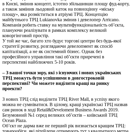
в Києві, змінив концепт, істотно збільшивши площу фуд-корту,
а також замінив льодовий каток на повноцінну «міську
площу», яка розміститься в атріумі ТРЦ. Концепцію
майбутнього ТРЦ Lukianovka змінив і девелопер Arricano.
Компанія робить ставку на мультифункціональність об’єкта,
плануючи реалізувати в рамках комплексу великий
коворгінговий простір.
У той же час, багато хто будує торгові центри без будь-якої
стратегії розвитку, розглядаючи девелопмент як спосіб
капіталізації, а не як системний бізнес. Однак без
професійного управління такі об’єкти приречені в
перспективі найближчих 5-10 років.
– З вашої точки зору, які з існуючих і нових українських
ТРЦ зможуть бути успішними в довгостроковій
перспективі? Чи можете виділити кращі на ринку
проекти?
З нових ТРЦ слід виділити ТРЦ River Mall, в успіху якого
можна не сумніватися. В цілому, кращі українські ТРЦ назвав
сам ринок в ході Retail&Develoment Business Awards 2019.
Безумовний №1 серед великих об’єктів – київський ТРЦ
Ocean Plaza.
Об’єкт не дарма вже не перший рік визнається кращим ТРЦ:
товарообіги, які рітейлери отримують тут з квадратного метра,