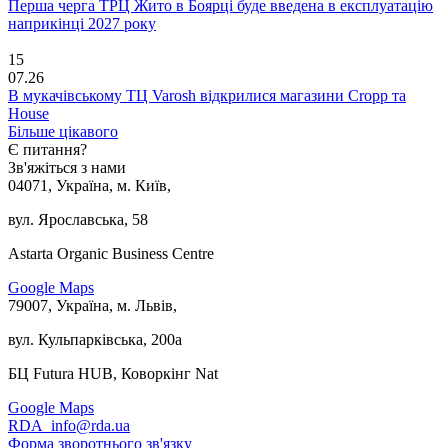
Перша черга ТРЦ Жито в Боярці буде введена в експлуатацію
наприкінці 2027 року
15
07.26
В мукачівському ТЦ Varosh відкрилися магазини Cropp та
House
Більше цікавого
Є питання?
Зв'яжіться з нами
04071, Україна, м. Київ,
вул. Ярославська, 58
Astarta Organic Business Centre
Google Maps
79007, Україна, м. Львів,
вул. Кульпарківська, 200а
БЦ Futura HUB, Коворкінг Nat
Google Maps
RDA_info@rda.ua
Форма зворотнього зв'язку