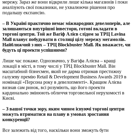
мережу. Зараз же вони відкрили лише кілька магазинів і поки
аналізують свої показники, не ухвалюючи рішення про
подальшу експансію.
– В Україні практично немає міжнародних девелоперів, але
залишаються внутрішні інвестори, готові вкладати в
торгові центри. Той же Вагіф Алієв слідом за ТРЦ Lavina
Mall планує побудувати в столиці цілу мережу мегамолів.
Найближчий з них – ТРЦ Blockbuster Mall. Як вважаєте, чи
будуть ці проекти успішними?
Лише час покаже. Однозначно, у Вагіфа Алієва – кращі
локації в місті, в тому числі у ТРЦ Blockbuster Mall. Він
масштабний бізнесмен, який не дарма отримав престижну
галузеву премію Retail & Development Business Awards 2019 в
номінації «Персона року в девелопменті». Кращим Алієва
визнав сам ринок, всі розуміють, що його проекти
кардинально змінюють обличчя торговельної нерухомості в
Києві.
– З вашої точки зору, яким чином існуючі торгові центри
можуть втриматися на плаву в умовах зростання
конкуренції?
Все залежить від того, наскільки вони зможуть бути