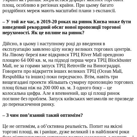
площ, особливо в регіонах країни. При цьому багато
роздрібних мереж мають масштабні плани з експансії.
– У той же час, в 2019-20 роках на ринок Києва може бути
виведений рекордний обсяг нової пропозиції торгової
нерухомості. Як це вплине на ринок?
Дійсно, в цьому і наступному році до введення в
експлуатацію заявлено цілу низку великих торгових центрів.
На Лівому березі вже відкрився ТРЦ River Mall орендною
площею 64 000 кв. м, на підході перша черга ТРЦ Blockbuster
Mall, не за горами запуск ТРЦ Retroville на Виноградарі.
Говорити про відкриття інших великих ТРЦ (Ocean Mall,
Respublika та інших) поки передчасно. Втім, навіть три
вищезгадані проекти збільшать сумарну пропозицію торгових
площ більш ніж на 200 000 кв. м. З одного боку – це
колосальна цифра. Але я впевнений, що ці площі ринок
поглине без проблем. Запуск київських мегамолів не призведе
до перенасичення ринку.
– З чим пов’язаний такий оптимізм?
Це не оптимізм, а об’єктивна реальність. Попит на якісні
торгові площі, як і раніше, дуже великий і в найближчі роки