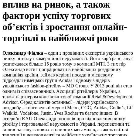
вплив на ринок, а також
фактори успіху торгових
об’єктів і зростання онлайн-
торгівлі в найближчі роки
Олександр Фіалка
– один з провідних експертів українського
ринку рітейлу і комерційної нерухомості. Його кар’єра в галузі
розпочалася більше 15 років тому в компанії MTI. З тих пір
Олександр встиг попрацювати в найбільших роздрібних
компаніях країни, займав керівні посади в місцевому
підрозділі німецької групи Adidas і одному з лідерів
українського fashion-рітейлу – MD Group. У 2013 році він став
одним із співзасновників Асоціації рітейлерів України, а
також партнером консалтингової компанії Retail&Development
Advisor. Серед клієнтів останньої – лідери українського
роздробу – торговельні мережі Metro, ССС, Adidas, Collin’s, LC
Waikiki, Vodafone, Justin, Yves Rocher та багато інших. В
інтерв’ю RAU Олександр розповів про відновлення ринку
рітейлу і торговельної нерухомості в Україні, перспективи та
вплив на галузь нових столичних мегамолів, а також світові
тенденції в девелопменті та майбутнє українських торгових