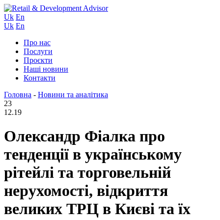
Uk
En
Uk
En
Про нас
Послуги
Проєкти
Наші новини
Контакти
Головна
-
Новини та аналітика
23
12.19
Олександр Фіалка про
тенденції в українському
рітейлі та торговельній
нерухомості, відкриття
великих ТРЦ в Києві та їх