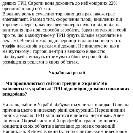
деяких ТРЦ Європи вона доходить до неймовірних 22%
орендної площі об’єкта.
Важливу роль в сучасних торгових центрах також грає
entertainment. Разом з тим, скорочення площ, виділених під
торгову галерею, змушує девелоперів шукати відповіді на
запитання про нові способи заробітку. Зараз популярні теорії
про те, що в майбутньому ТРЦ будуть більше заробляти на
рекламі. Великі міжнародні аеропорти давно конвертують
трафік пасажирів в рекламні доходи. Не виключено, що в
майбутньому і торгові центри з великою кількістю
відвідувачів зможуть отримувати більше грошей від
розміщення реклами в своїх об’єктах.
Українські реалії
– Чи проявляються світові тренди в Україні? Як
змінюються українські ТРЦ відповідно до зміни споживчих
вподобань?
На жаль, зміни в Україні відбуваються не так швидко. Головна
причина цього в низькому рівні конкуренції. Нерозвинений
ринок дозволяє ТРЦ залишатися відносно інертними. Але є
винятки. Окремі системні й професійні гравці змінюють
концепції своїх об’єктів відповідно до нових тенденцій.
Наприклад, Retroville, який будується литовським інвестором