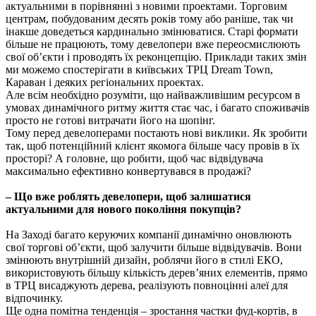
актуальними в порівнянні з новими проектами. Торговим
центрам, побудованим десять років тому або раніше, так чи
інакше доведеться кардинально змінюватися. Старі формати
більше не працюють, тому девелопери вже переосмислюють
свої об’єкти і проводять їх реконцепцію. Приклади таких змін
ми можемо спостерігати в київських ТРЦ Dream Town,
Караван і деяких регіональних проектах.
Але всім необхідно розуміти, що найважливішим ресурсом в
умовах динамічного ритму життя стає час, і багато споживачів
просто не готові витрачати його на шопінг.
Тому перед девелоперами постають нові виклики. Як зробити
так, щоб потенційний клієнт якомога більше часу провів в їх
просторі? А головне, що робити, щоб час відвідувача
максимально ефективно конвертувався в продажі?
– Що вже роблять девелопери, щоб залишатися
актуальними для нового покоління покупців?
На Заході багато керуючих компанії динамічно оновлюють
свої торгові об’єкти, щоб залучити більше відвідувачів. Вони
змінюють внутрішній дизайн, роблячи його в стилі ЕКО,
використовують більшу кількість дерев’яних елементів, прямо
в ТРЦ висаджують дерева, реалізують повноцінні алеї для
відпочинку.
Ще одна помітна тенденція – зростання частки фуд-кортів, в