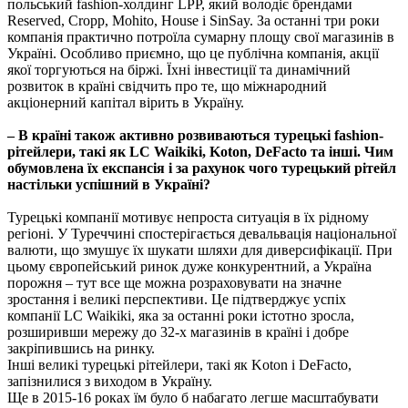
польський fashion-холдинг LPP, який володіє брендами
Reserved, Cropp, Mohito, House і SinSay. За останні три роки
компанія практично потроїла сумарну площу свої магазинів в
Україні. Особливо приємно, що це публічна компанія, акції
якої торгуються на біржі. Їхні інвестиції та динамічний
розвиток в країні свідчить про те, що міжнародний
акціонерний капітал вірить в Україну.
– В країні також активно розвиваються турецькі fashion-
рітейлери, такі як LC Waikiki, Koton, DeFacto та інші. Чим
обумовлена їх експансія і за рахунок чого турецький рітейл
настільки успішний в Україні?
Турецькі компанії мотивує непроста ситуація в їх рідному
регіоні. У Туреччині спостерігається девальвація національної
валюти, що змушує їх шукати шляхи для диверсифікації. При
цьому європейський ринок дуже конкурентний, а Україна
порожня – тут все ще можна розраховувати на значне
зростання і великі перспективи. Це підтверджує успіх
компанії LC Waikiki, яка за останні роки істотно зросла,
розширивши мережу до 32-х магазинів в країні і добре
закріпившись на ринку.
Інші великі турецькі рітейлери, такі як Koton і DeFacto,
запізнилися з виходом в Україну.
Ще в 2015-16 роках їм було б набагато легше масштабувати