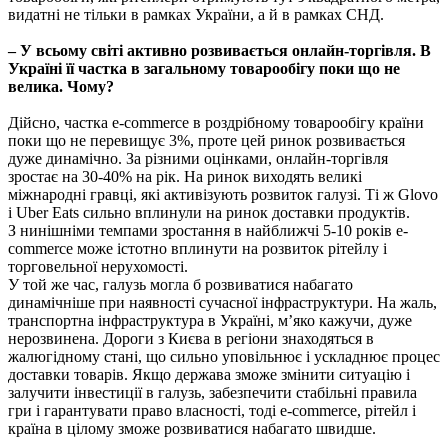
видатні не тільки в рамках України, а й в рамках СНД.
– У всьому світі активно розвивається онлайн-торгівля. В
Україні її частка в загальному товарообігу поки що не
велика. Чому?
Дійсно, частка e-commerce в роздрібному товарообігу країни
поки що не перевищує 3%, проте цей ринок розвивається
дуже динамічно. За різними оцінками, онлайн-торгівля
зростає на 30-40% на рік. На ринок виходять великі
міжнародні гравці, які активізують розвиток галузі. Ті ж Glovo
і Uber Eats сильно вплинули на ринок доставки продуктів.
З нинішніми темпами зростання в найближчі 5-10 років e-
commerce може істотно вплинути на розвиток рітейлу і
торговельної нерухомості.
У той же час, галузь могла б розвиватися набагато
динамічніше при наявності сучасної інфраструктури. На жаль,
транспортна інфраструктура в Україні, м’яко кажучи, дуже
нерозвинена. Дороги з Києва в регіони знаходяться в
жалюгідному стані, що сильно уповільнює і ускладнює процес
доставки товарів. Якщо держава зможе змінити ситуацію і
залучити інвестиції в галузь, забезпечити стабільні правила
гри і гарантувати право власності, тоді e-commerce, рітейл і
країна в цілому зможе розвиватися набагато швидше.