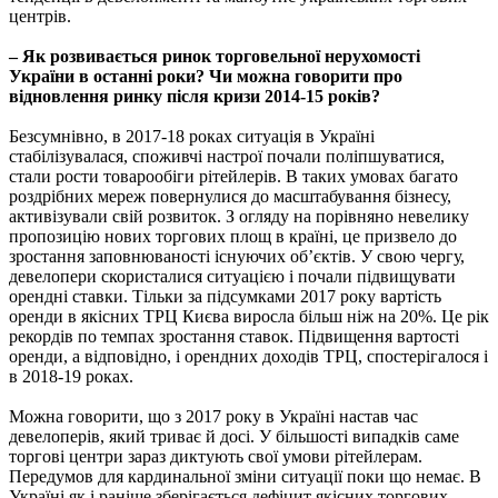
центрів.
– Як розвивається ринок торговельної нерухомості
України в останні роки? Чи можна говорити про
відновлення ринку після кризи 2014-15 років?
Безсумнівно, в 2017-18 роках ситуація в Україні
стабілізувалася, споживчі настрої почали поліпшуватися,
стали рости товарообіги рітейлерів. В таких умовах багато
роздрібних мереж повернулися до масштабування бізнесу,
активізували свій розвиток. З огляду на порівняно невелику
пропозицію нових торгових площ в країні, це призвело до
зростання заповнюваності існуючих об’єктів. У свою чергу,
девелопери скористалися ситуацією і почали підвищувати
орендні ставки. Тільки за підсумками 2017 року вартість
оренди в якісних ТРЦ Києва виросла більш ніж на 20%. Це рік
рекордів по темпах зростання ставок. Підвищення вартості
оренди, а відповідно, і орендних доходів ТРЦ, спостерігалося і
в 2018-19 роках.
Можна говорити, що з 2017 року в Україні настав час
девелоперів, який триває й досі. У більшості випадків саме
торгові центри зараз диктують свої умови рітейлерам.
Передумов для кардинальної зміни ситуації поки що немає. В
Україні як і раніше зберігається дефіцит якісних торгових