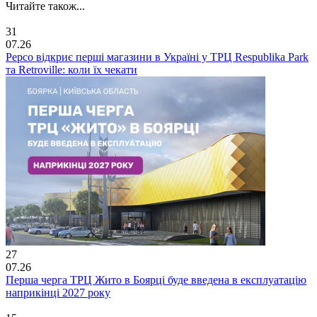
Читайте також...
31
07.26
Pepco відкриє перші магазини в Україні у ТРЦ Respublika Park
та Retroville: коли їх чекати
27
07.26
Перша черга ТРЦ Жито в Боярці буде введена в експлуатацію
наприкінці 2027 року