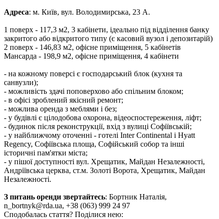
Адреса
: м. Київ, вул. Володимирська, 23 А.
1️ поверх - 117,3 м2, 3 кабінети, ідеально під відділення банку
закритого або відкритого типу (є касовий вузол і депозитарій)
2 поверх - 146,83 м2, офісне приміщення, 5 кабінетів
Мансарда - 198,9 м2, офісне приміщення, 4 кабінети
-
на кожному поверсі є господарський блок (кухня та
санвузли);
-
можливість здачі поповерхово або спільним блоком;
-
в офісі зроблений якісний ремонт;
-
можлива оренда з меблями і без;
-
у будівлі є цілодобова охорона, відеоспостереження, ліфт;
-
будинок після реконструкції, вхід з вулиці Софіївській;
-
у найближчому оточенні - готелі Inter Continental і Hyatt
Regency, Софіївська площа, Софійський собор та інші
історичні пам'ятки міста;
-
у пішої доступності вул. Хрещатик, Майдан Незалежності,
Андріївська церква, ст.м. Золоті Ворота, Хрещатик, Майдан
Незалежності.
З питань оренди звертайтесь
: Бортник Наталія,
n_bortnyk@rda.ua, +38 (063) 999 24 97
Сподобалась стаття? Поділися нею: