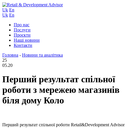
Uk
En
Uk
En
Про нас
Послуги
Проєкти
Наші новини
Контакти
Головна
-
Новини та аналітика
25
05.20
Перший результат спільної
роботи з мережею магазинів
біля дому Коло
Перший результат спільної роботи Retail&Development Advisor