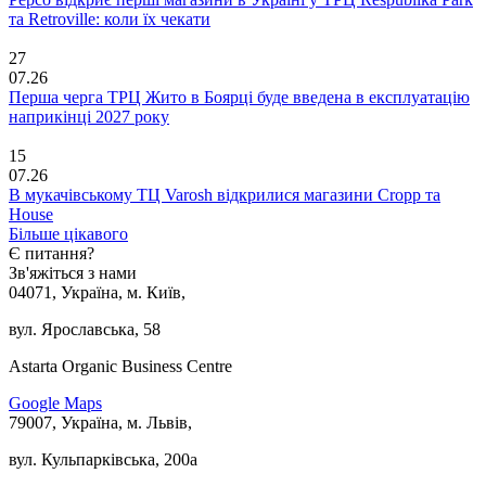
та Retroville: коли їх чекати
27
07.26
Перша черга ТРЦ Жито в Боярці буде введена в експлуатацію
наприкінці 2027 року
15
07.26
В мукачівському ТЦ Varosh відкрилися магазини Cropp та
House
Більше цікавого
Є питання?
Зв'яжіться з нами
04071, Україна, м. Київ,
вул. Ярославська, 58
Astarta Organic Business Centre
Google Maps
79007, Україна, м. Львів,
вул. Кульпарківська, 200а