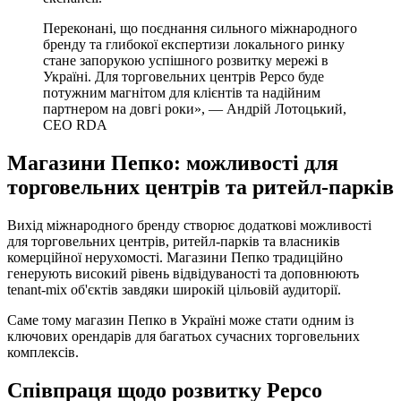
Переконані, що поєднання сильного міжнародного
бренду та глибокої експертизи локального ринку
стане запорукою успішного розвитку мережі в
Україні. Для торговельних центрів Pepco буде
потужним магнітом для клієнтів та надійним
партнером на довгі роки», —
Андрій Лотоцький
,
CEO RDA
Магазини Пепко: можливості для
торговельних центрів та ритейл-парків
Вихід міжнародного бренду створює додаткові можливості
для торговельних центрів, ритейл-парків та власників
комерційної нерухомості. Магазини Пепко традиційно
генерують високий рівень відвідуваності та доповнюють
tenant-mix об'єктів завдяки широкій цільовій аудиторії.
Саме тому магазин Пепко в Україні може стати одним із
ключових орендарів для багатьох сучасних торговельних
комплексів.
Співпраця щодо розвитку Pepco