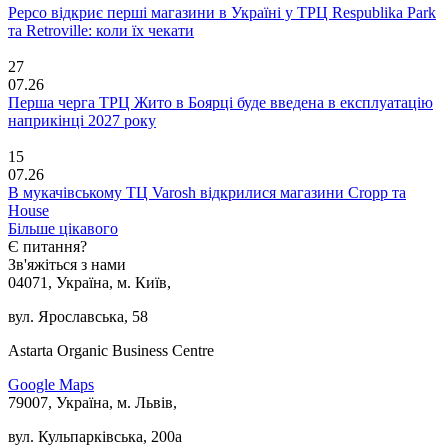
Pepco відкриє перші магазини в Україні у ТРЦ Respublika Park
та Retroville: коли їх чекати
27
07.26
Перша черга ТРЦ Жито в Боярці буде введена в експлуатацію
наприкінці 2027 року
15
07.26
В мукачівському ТЦ Varosh відкрилися магазини Cropp та
House
Більше цікавого
Є питання?
Зв'яжіться з нами
04071, Україна, м. Київ,
вул. Ярославська, 58
Astarta Organic Business Centre
Google Maps
79007, Україна, м. Львів,
вул. Кульпарківська, 200а