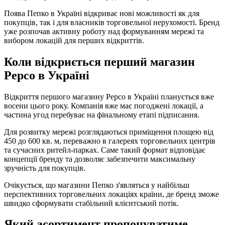
Поява Пепко в Україні відкриває нові можливості як для
покупців, так і для власників торговельної нерухомості. Бренд
уже розпочав активну роботу над формуванням мережі та
вибором локацій для перших відкриттів.
Коли відкриється перший магазин
Pepco в Україні
Відкриття першого магазину Pepco в Україні планується вже
восени цього року. Компанія вже має погоджені локації, а
частина угод перебуває на фінальному етапі підписання.
Для розвитку мережі розглядаються приміщення площею від
450 до 600 кв. м, переважно в галереях торговельних центрів
та сучасних ритейл-парках. Саме такий формат відповідає
концепції бренду та дозволяє забезпечити максимальну
зручність для покупців.
Очікується, що магазини Пепко з'являться у найбільш
перспективних торговельних локаціях країни, де бренд зможе
швидко сформувати стабільний клієнтський потік.
Який асортимент пропонуватиме