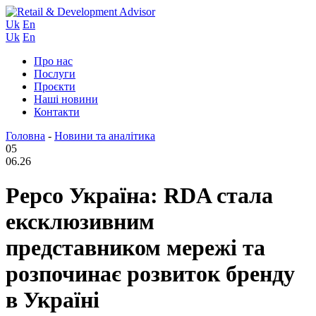
Uk
En
Uk
En
Про нас
Послуги
Проєкти
Наші новини
Контакти
Головна
-
Новини та аналітика
05
06.26
Pepco Україна: RDA стала
ексклюзивним
представником мережі та
розпочинає розвиток бренду
в Україні