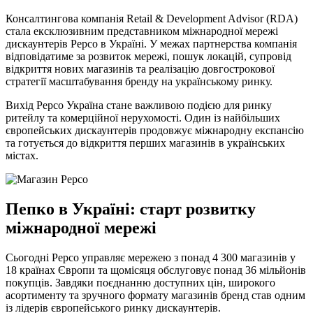
Консалтингова компанія Retail & Development Advisor (RDA)
стала ексклюзивним представником міжнародної мережі
дискаунтерів Pepco в Україні. У межах партнерства компанія
відповідатиме за розвиток мережі, пошук локацій, супровід
відкриття нових магазинів та реалізацію довгострокової
стратегії масштабування бренду на українському ринку.
Вихід Pepco Україна стане важливою подією для ринку
ритейлу та комерційної нерухомості. Один із найбільших
європейських дискаунтерів продовжує міжнародну експансію
та готується до відкриття перших магазинів в українських
містах.
Пепко в Україні: старт розвитку
міжнародної мережі
Сьогодні Pepco управляє мережею з понад 4 300 магазинів у
18 країнах Європи та щомісяця обслуговує понад 36 мільйонів
покупців. Завдяки поєднанню доступних цін, широкого
асортименту та зручного формату магазинів бренд став одним
із лідерів європейського ринку дискаунтерів.