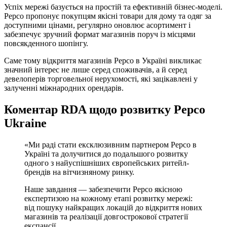
Успіх мережі базується на простій та ефективній бізнес-моделі.
Pepco пропонує покупцям якісні товари для дому та одяг за
доступними цінами, регулярно оновлює асортимент і
забезпечує зручний формат магазинів поруч із місцями
повсякденного шопінгу.
Саме тому відкриття магазинів Pepco в Україні викликає
значний інтерес не лише серед споживачів, а й серед
девелоперів торговельної нерухомості, які зацікавлені у
залученні міжнародних орендарів.
Коментар RDA щодо розвитку Pepco
Ukraine
«Ми раді стати ексклюзивним партнером Pepco в
Україні та долучитися до подальшого розвитку
одного з найуспішніших європейських ритейл-
брендів на вітчизняному ринку.
Наше завдання — забезпечити Pepco якісною
експертизою на кожному етапі розвитку мережі:
від пошуку найкращих локацій до відкриття нових
магазинів та реалізації довгострокової стратегії
експансії.