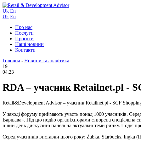
Uk
En
Uk
En
Про нас
Послуги
Проєкти
Наші новини
Контакти
Головна
-
Новини та аналітика
19
04.23
RDA – учасник Retailnet.pl - 
Retail&Development Advisor – учасник Retailnet.pl - SCF Shoppi
У заході форуму приймають участь понад 1000 учасників. Серед 
Варшава». Під цю подію організаторами створена спеціальна сис
цілий день дискусійні панелі на актуальні теми ринку. Подія 
Серед учасників виставки цього року: Żabka, Starbucks, Ingka (