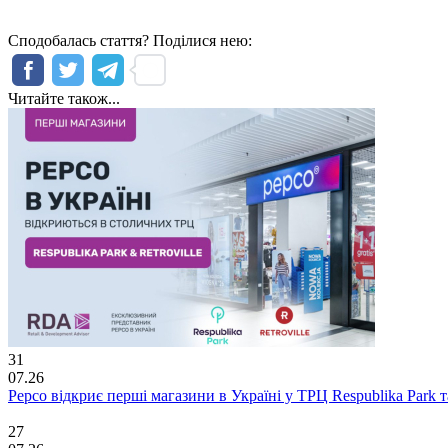
Сподобалась стаття? Поділися нею:
Читайте також...
31
07.26
Pepco відкриє перші магазини в Україні у ТРЦ Respublika Park та 
27