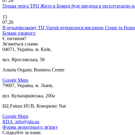
07.26
Перша черга ТРЦ Жито в Боярці буде введена в експлуатацію н
15
07.26
В мукачівському ТЦ Varosh відкрилися магазини Cropp та Hous
Більше цікавого
Є питання?
Зв'яжіться з нами
04071, Україна, м. Київ,
вул. Ярославська, 58
Astarta Organic Business Centre
Google Maps
79007, Україна, м. Львів,
вул. Кульпарківська, 200а
БЦ Futura HUB, Коворкінг Nat
Google Maps
RDA_info@rda.ua
Форма зворотнього зв'язку
Слідкуйте за нами: