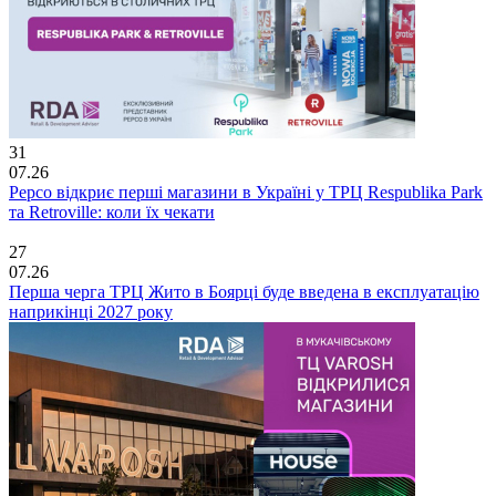
31
07.26
Pepco відкриє перші магазини в Україні у ТРЦ Respublika Park
та Retroville: коли їх чекати
27
07.26
Перша черга ТРЦ Жито в Боярці буде введена в експлуатацію
наприкінці 2027 року