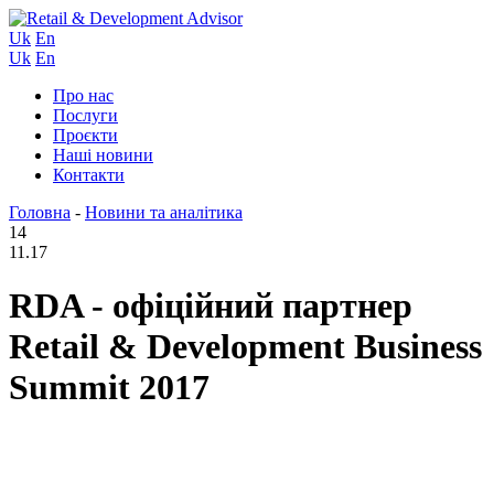
Uk
En
Uk
En
Про нас
Послуги
Проєкти
Наші новини
Контакти
Головна
-
Новини та аналітика
14
11.17
RDA - офіційний партнер
Retail & Development Business
Summit 2017