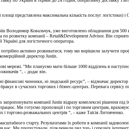
ставку по Україні в термін до 24 годин, оперативну доставку з ін
ій площі представлена максимальна кількість послуг логістики) і O
tin Володимир Ковальчук, уже виготовлено обладнання для 500 від
а по розвитку компанії – Retail&Development Advisor. Він сприя
й Україні для логістичного оператора.
ам потрібно активно розвиватися, тому ми вирішили залучити пр
комерційний директор Justin.
ргові мережі. “Ми плануємо мати більше 1000 відділень в наступно
живачів “, – додає він.
 ні фінансові чинники, ні людський ресурс”, – відзначає директор 
х бракує в сучасних торгових і бізнес-центрах. Перевага сервісу п
 запропонувати компанії Justin відразу комплексні рішення під ї
рацює. Ми готуємо пропозиції і по торговим центрам, враховуючи
 і торгово-розважальних центрів “, – каже Таїсія Литовченко.
масштабного старту. Результатами їх роботи в компанії задоволен
я нас. Ми протестували, підключили ряд топ- і середніх інтерне