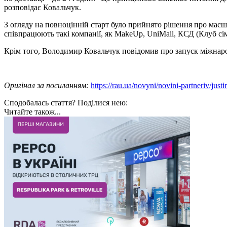
розповідає Ковальчук.
З огляду на повноцінній старт було прийнято рішення про масш
співпрацюють такі компанії, як MakeUp, UniMail, КСД (Клуб сім
Крім того, Володимир Ковальчук повідомив про запуск міжнаро
Оригінал за посиланням:
https://rau.ua/novyni/novini-partneriv/just
Сподобалась стаття? Поділися нею:
Читайте також...