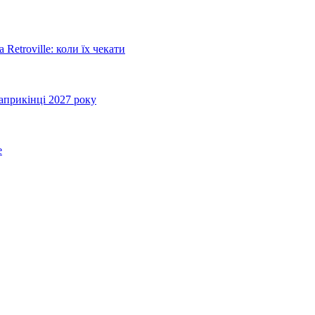
Retroville: коли їх чекати
априкінці 2027 року
e