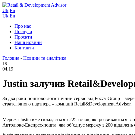
Uk
En
Uk
En
Про нас
Послуги
Проєкти
Наші новини
Контакти
Головна
-
Новини та аналітика
19
04.19
Justin залучив Retail&Develo
За два роки поштово-логістичний сервіс від Fozzy Group – мережа
стратегічного партнера – компанії Retail&Development Advisor.
Мережа Justin вже складається з 225 точок, які розвиваються 
Автолюкс-Експрес-пошта, яка об’єднує мережу з 200 відділень 