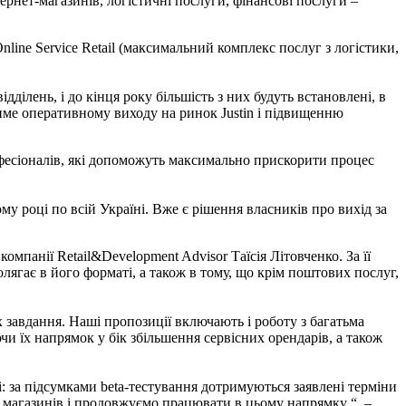
тернет-магазинів, логістичні послуги, фінансові послуги –
nline Service Retail (максимальний комплекс послуг з логістики,
ділень, і до кінця року більшість з них будуть встановлені, в
тиме оперативному виходу на ринок Justin і підвищенню
офесіоналів, які допоможуть максимально прискорити процес
му році по всій Україні. Вже є рішення власників про вихід за
компанії Retail&Development Advisor Таїсія Літовченко. За її
олягає в його форматі, а також в тому, що крім поштових послуг,
х завдання. Наші пропозиції включають і роботу з багатьма
 їх напрямок у бік збільшення сервісних орендарів, а також
і: за підсумками beta-тестування дотримуються заявлені терміни
т магазинів і продовжуємо працювати в цьому напрямку “, –