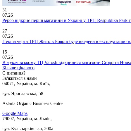
31
07.26
Pepco відкриє перші магазини в Україні у ТРЦ Respublika Park та 
27
07.26
Перша черга ТРЦ Жито в Боярці буде введена в експлуатацію н
15
07.26
В мукачівському ТЦ Varosh відкрилися магазини Cropp та Hous
Більше цікавого
Є питання?
Зв'яжіться з нами
04071, Україна, м. Київ,
вул. Ярославська, 58
Astarta Organic Business Centre
Google Maps
79007, Україна, м. Львів,
вул. Кульпарківська, 200а