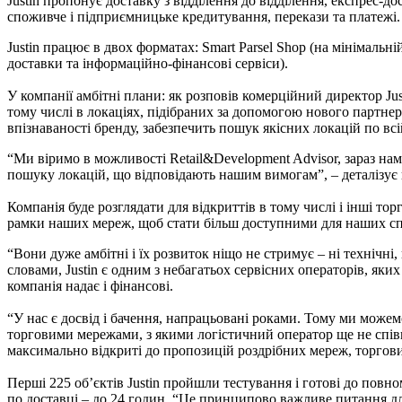
Justin пропонує доставку з відділення до відділення, експрес-до
споживче і підприємницьке кредитування, перекази та платежі.
Justin працює в двох форматах: Smart Parsel Shop (на мінімальн
доставки та інформаційно-фінансові сервіси).
У компанії амбітні плани: як розповів комерційний директор Jus
тому числі в локаціях, підібраних за допомогою нового партнер
впізнаваності бренду, забезпечить пошук якісних локацій по всі
“Ми віримо в можливості Retail&Development Advisor, зараз н
пошуку локацій, що відповідають нашим вимогам”, – деталізує 
Компанія буде розглядати для відкриттів в тому числі і інші то
рамки наших мереж, щоб стати більш доступними для наших спо
“Вони дуже амбітні і їх розвиток ніщо не стримує – ні технічні,
словами, Justin є одним з небагатьох сервісних операторів, яки
компанія надає і фінансові.
“У нас є досвід і бачення, напрацьовані роками. Тому ми можемо
торговими мережами, з якими логістичний оператор ще не співп
максимально відкриті до пропозицій роздрібних мереж, торгових
Перші 225 об’єктів Justin пройшли тестування і готові до повно
по доставці – до 24 годин. “Це принципово важливе питання дл