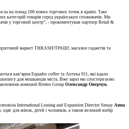
осла на понад 100 нових торгових точок в країні. Таке
их категорій товарів серед українських споживачів. Ми
чів у торговий центр”, - прокоментував партнер Retail &
продуктовий маркет THRASH!ТРАШ!, магазин гаджетів та
ться кав’ярня Equador сoffee та Аптека 911, які вдало
опінгу для мешканців міста. Вже зараз ми спостерігаємо
в засновник компанії Rentos Group
Олександр Оверчук
.
повіла International Leasing and Expansion Director Sinsay
Анна
одяг для жінок, дітей і чоловіків, а також великий вибір