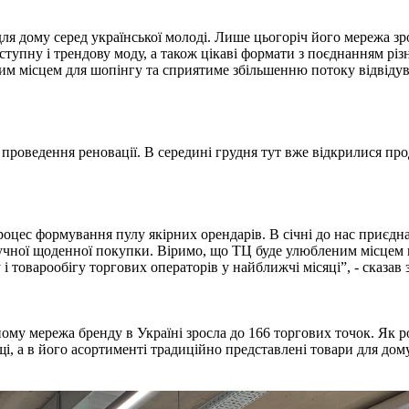
для дому серед української молоді. Лише цьогоріч його мережа зр
упну і трендову моду, а також цікаві формати з поєднанням різн
м місцем для шопінгу та сприятиме збільшенню потоку відвідува
 проведення реновації. В середині грудня тут вже відкрилися 
оцес формування пулу якірних орендарів. В січні до нас приєднаю
учної щоденної покупки. Віримо, що ТЦ буде улюбленим місцем ш
 і товарообігу торгових операторів у найближчі місяці”, - сказа
ому мережа бренду в Україні зросла до 166 торгових точок. Як роз
, а в його асортименті традиційно представлені товари для дому, 