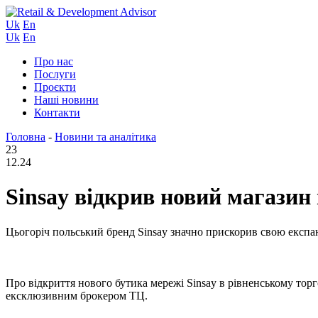
Uk
En
Uk
En
Про нас
Послуги
Проєкти
Наші новини
Контакти
Головна
-
Новини та аналітика
23
12.24
Sinsay відкрив новий магази
Цьогоріч польський бренд Sinsay значно прискорив свою експан
Про відкриття нового бутика мережі Sinsay в рівненському тор
ексклюзивним брокером ТЦ.