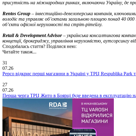
присутність на міжнародних ринках, включаючи Україну, де пр
Rentos Group
– інвестиційно-девелоперська компанія, ключовими 
володіє та управляє об’єктами загальною площею понад 40 000 
об’єкти офісної нерухомості та стріт-рітейлу.
Retail & Development Advisor
– українська консалтингова компані
концепції, брокериджу, управління нерухомістю, аутсорсингу ві
Сподобалась стаття? Поділися нею:
Читайте також...
31
07.26
Pepco відкриє перші магазини в Україні у ТРЦ Respublika Park та 
27
07.26
Перша черга ТРЦ Жито в Боярці буде введена в експлуатацію н