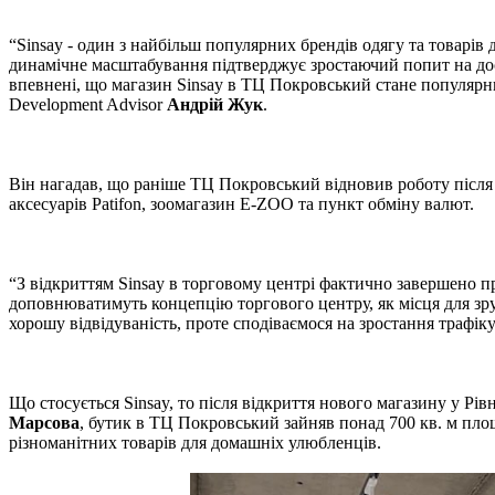
“Sinsay - один з найбільш популярних брендів одягу та товарів 
динамічне масштабування підтверджує зростаючий попит на дост
впевнені, що магазин Sinsay в ТЦ Покровський стане популярни
Development Advisor
Андрій Жук
.
Він нагадав, що раніше ТЦ Покровський відновив роботу після
аксесуарів Patifon, зоомагазин E-ZOO та пункт обміну валют.
“З відкриттям Sinsay в торговому центрі фактично завершено пр
доповнюватимуть концепцію торгового центру, як місця для зр
хорошу відвідуваність, проте сподіваємося на зростання трафіку
Що стосується Sinsay, то після відкриття нового магазину у Рівн
Марсова
, бутик в ТЦ Покровський зайняв понад 700 кв. м площі
різноманітних товарів для домашніх улюбленців.