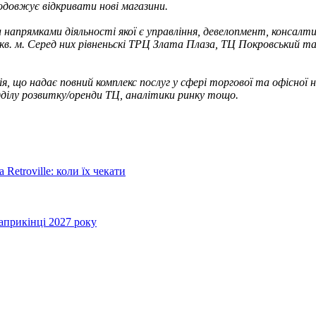
одовжує відкривати нові магазини.
напрямками діяльності якої є управління, девелопмент, консалтин
кв. м. Серед них рівненьскі ТРЦ Злата Плаза, ТЦ Покровський т
я, що надає повний комплекс послуг у сфері торгової та офісної
дділу розвитку/оренди ТЦ, аналітики ринку тощо.
Retroville: коли їх чекати
априкінці 2027 року