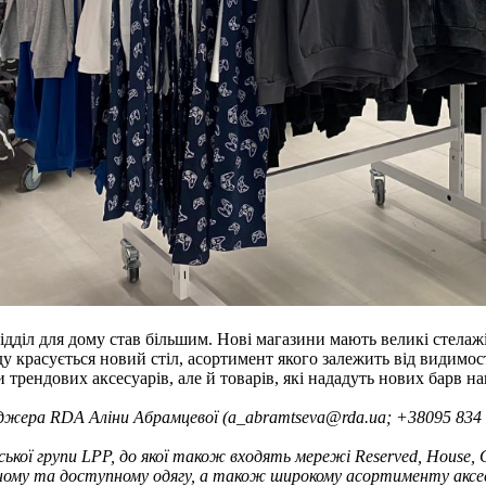
ідділ для дому став більшим. Нові магазини мають великі стелажі
оду красується новий стіл, асортимент якого залежить від видимос
и трендових аксесуарів, але й товарів, які нададуть нових барв 
жера RDA Аліни Абрамцевої (a_abramtseva@rda.ua; +38095 834 
ької групи LPP, до якої також входять мережі Reserved, House, Cr
дному та доступному одягу, а також широкому асортименту аксес