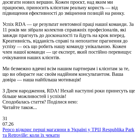
досягати нових вершин. Кожен проєкт, над яким ми
працюємо, приносить клієнтам реальну користь — від
підвищення ефективності до зміцнення позицій на ринку.
Успіх RDA — це результат невтомної праці нашої команди. За
11 років ми зібрали колектив справжніх професіоналів, які
завжди прагнуть до досконалості та йдуть на крок вперед.
Креативність, відданість справі та непохитне прагнення до
успіху — ось що робить нашу команду унікальною. Кожен
член нашої команди — це експерт, який постійно перевищує
очікування наших клієнтів.
Ми безмежно вдячні всім нашим партнерам і клієнтам за те,
що ви обираєте нас своїм надійним консультантом. Ваша
довіра — наша найбільша мотивація!
З Днем народження, RDA! Нехай наступні роки принесуть ще
більше можливостей і успіхів!
Сподобалась стаття? Поділися нею:
Читайте також...
31
07.26
Pepco відкриє перші магазини в Україні у ТРЦ Respublika Park
та Retroville: коли їх чекати