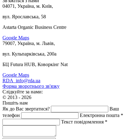
Зв'яжіться з нами
04071, Україна, м. Київ,
вул. Ярославська, 58
Astarta Organic Business Centre
Google Maps
79007, Україна, м. Львів,
вул. Кульпарківська, 200а
БЦ Futura HUB, Коворкінг Nat
Google Maps
RDA_info@rda.ua
Форма зворотнього зв'язку
Слідкуйте за нами:
© 2013 - 2026
Пишіть нам
Як до Вас звертатися?
Ваш
телефон
Електронна пошта *
Текст повідомлення *