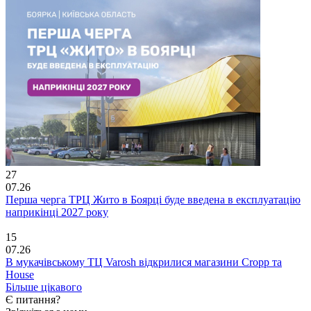
27
07.26
Перша черга ТРЦ Жито в Боярці буде введена в експлуатацію
наприкінці 2027 року
15
07.26
В мукачівському ТЦ Varosh відкрилися магазини Cropp та
House
Більше цікавого
Є питання?