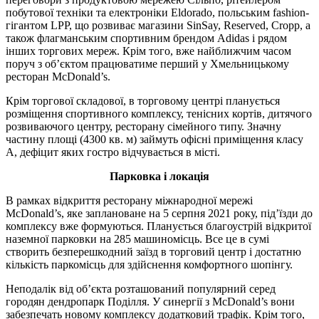
побутової техніки та електроніки Eldorado, польським fashion-
гігантом LPP, що розвиває магазини SinSay, Reserved, Cropp, а
також флагманським спортивним брендом Adidas і рядом
інших торгових мереж. Крім того, вже найближчим часом
поруч з об’єктом працюватиме перший у Хмельницькому
ресторан McDonald’s.
Крім торгової складової, в торговому центрі планується
розміщення спортивного комплексу, тенісних кортів, дитячого
розвиваючого центру, ресторану сімейного типу. Значну
частину площі (4300 кв. м) займуть офісні приміщення класу
А, дефіцит яких гостро відчувається в місті.
Парковка і локація
В рамках відкриття ресторану міжнародної мережі
McDonald’s, яке заплановане на 5 серпня 2021 року, під’їзди до
комплексу вже формуються. Планується благоустрій відкритої
наземної парковки на 285 машиномісць. Все це в сумі
створить безперешкодний заїзд в торговий центр і достатню
кількість паркомісць для здійснення комфортного шопінгу.
Неподалік від об’єкта розташований популярний серед
городян дендропарк Поділля. У синергії з McDonald’s вони
забезпечать новому комплексу додатковий трафік. Крім того,