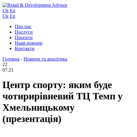
Uk
En
Uk
En
Про нас
Послуги
Проєкти
Наші новини
Контакти
Головна
-
Новини та аналітика
22
07.21
Центр спорту: яким буде
чотирирівневий ТЦ Темп у
Хмельницькому
(презентація)