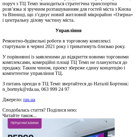
поруч з ТЦ Темп знаходиться стратегічна транспортна
розв’язка зі зручним розташуванням для гостей міста з Києва
та Вінниці, що з’єднує новий житловий мікрорайон «Озерна»
і центральну ділову частину міста.
Управління
Ремонтно-будівельні роботи в торговому комплексі
стартували в червні 2021 року і триватимуть близько року.
У порівнянні із заявленими до відкриття новими торговими
комплексами, комерційні площі ТЦ Темп не плануються до
продажу. Таким чином, проект збереже єдину концепцію і
компетентне управління ТЦ.
З питань оренди в ТЦ Темп звертайтеся до Наталії Бортник:
n_bortnyk@rda.ua, 063 999 24 97
Джерело:
rau.ua
Сподобалась стаття? Поділися нею:
Читайте також...