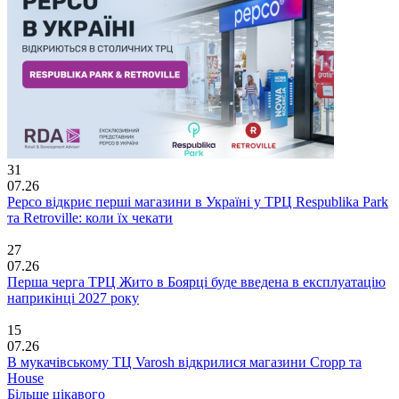
31
07.26
Pepco відкриє перші магазини в Україні у ТРЦ Respublika Park
та Retroville: коли їх чекати
27
07.26
Перша черга ТРЦ Жито в Боярці буде введена в експлуатацію
наприкінці 2027 року
15
07.26
В мукачівському ТЦ Varosh відкрилися магазини Cropp та
House
Більше цікавого