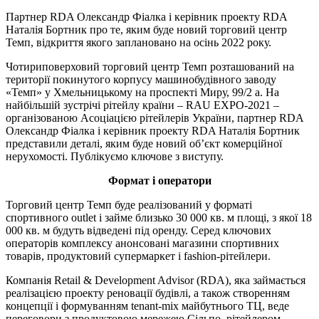
Партнер RDA Олександр Фіалка і керівник проекту RDA
Наталія Бортник про те, яким буде новий торговий центр
Темп, відкриття якого заплановано на осінь 2022 року.
Чотириповерховий торговий центр Темп розташований на
території покинутого корпусу машинобудівного заводу
«Темп» у Хмельницькому на проспекті Миру, 99/2 а. На
найбільшій зустрічі рітейлу країни – RAU EXPO-2021 –
організованою Асоціацією рітейлерів України, партнер RDA
Олександр Фіалка і керівник проекту RDA Наталія Бортник
представили деталі, яким буде новий об’єкт комерційної
нерухомості. Публікуємо ключове з виступу.
Формат і оператори
Торговий центр Темп буде реалізований у форматі
спортивного outlet і займе близько 30 000 кв. м площі, з якої 18
000 кв. м будуть відведені під оренду. Серед ключових
операторів комплексу анонсовані магазини спортивних
товарів, продуктовий супермаркет і fashion-рітейлери.
Компанія Retail & Development Advisor (RDA), яка займається
реалізацією проекту реновації будівлі, а також створенням
концепції і формуванням tenant-mix майбутнього ТЦ, веде
переговори з продуктовою мережею Сільпо, рітейлером