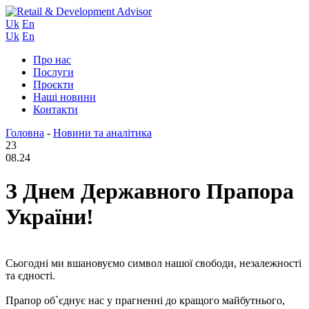
Uk
En
Uk
En
Про нас
Послуги
Проєкти
Наші новини
Контакти
Головна
-
Новини та аналітика
23
08.24
З Днем Державного Прапора
України!
Сьогодні ми вшановуємо символ нашої свободи, незалежності
та єдності.
Прапор об`єднує нас у прагненні до кращого майбутнього,