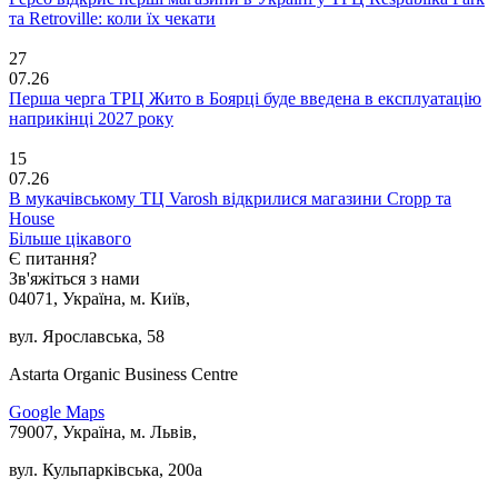
та Retroville: коли їх чекати
27
07.26
Перша черга ТРЦ Жито в Боярці буде введена в експлуатацію
наприкінці 2027 року
15
07.26
В мукачівському ТЦ Varosh відкрилися магазини Cropp та
House
Більше цікавого
Є питання?
Зв'яжіться з нами
04071, Україна, м. Київ,
вул. Ярославська, 58
Astarta Organic Business Centre
Google Maps
79007, Україна, м. Львів,
вул. Кульпарківська, 200а