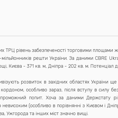
вих ТРЦ рівень забезпеченості торговими площами ж
т-мільйонників решти України. За даними CBRE Ukra
щі, Києва - 371 кв. м, Дніпра - 202 кв. м. Потенціал 
ивізують розвиток в західних областях України ще
кордоном, особливо зараз, після вступу в силу бе
спроможний попит. Хоча за даними Держстату рі
 невисоким (особливо в порівнянні з Києвом і Дніпр
а, Ужгорода та інших міст значно вищі.