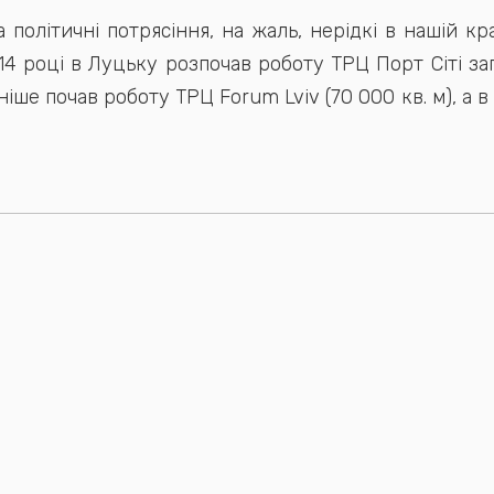
та політичні потрясіння, на жаль, нерідкі в нашій к
014 році в Луцьку розпочав роботу ТРЦ Порт Сіті з
іше почав роботу ТРЦ Forum Lviv (70 000 кв. м), а в 