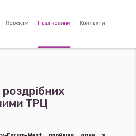
Проєкти
Наші новини
Контакти
у роздрібних
сними ТРЦ
ty-Forum-West пройшла одна з