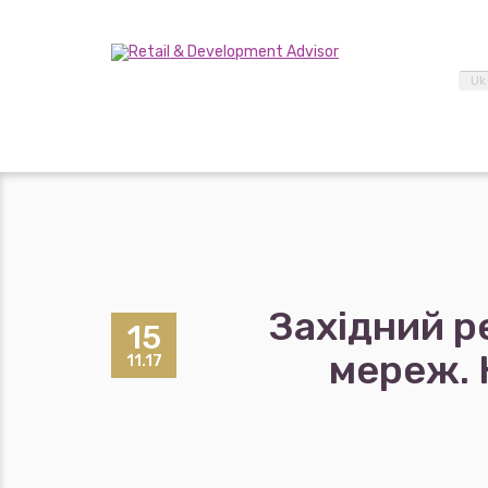
Uk
Західний р
15
мереж. 
11.17