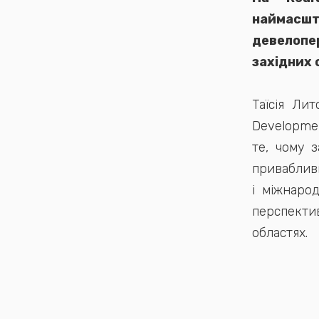
наймасш
девелопе
західних 
Таїсія Ли
Developmen
те, чому з
привабливи
і міжнаро
перспект
областях.