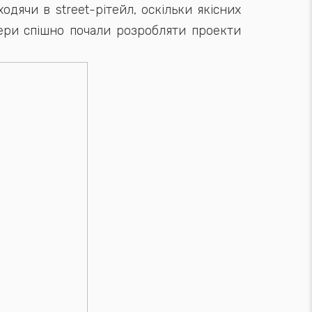
одячи в street-рітейл, оскільки якісних
ери спішно почали розробляти проекти