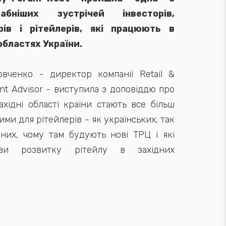
табніших зустрічей інвесторів,
рів і рітейлерів, які працюють в
областях України.
товченко - директор компанії Retail &
t Advisor - виступила з доповіддю про
ахідні області країни стають все більш
ми для рітейлерів - як українських, так
дних, чому там будують нові ТРЦ і які
иви розвитку рітейлу в західних