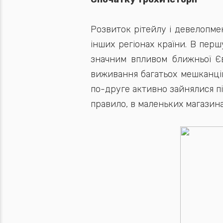
Розвиток рітейлу і девелопмен
інших регіонах країни. В перш
значним впливом ближньої Єв
виживання багатьох мешканців 
по-друге активно зайнялися пі
правило, в маленьких магазина