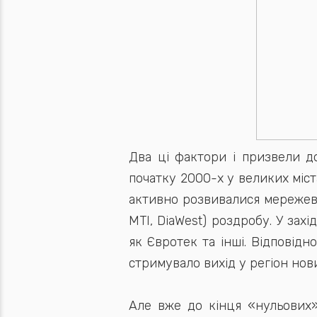
Два ці фактори і призвели до
початку 2000-х у великих міст
активно розвивалися мережеві 
MTI, DiaWest) роздробу. У зах
як Євротек та інші. Відповідн
стримувало вихід у регіон нов
Але вже до кінця «нульових»