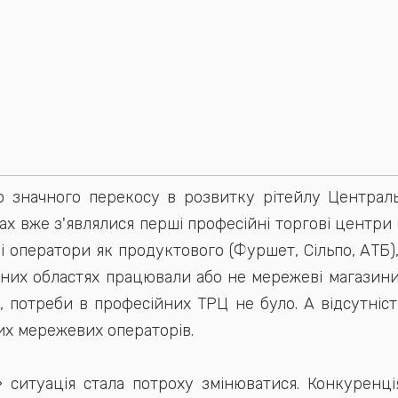
 значного перекосу в розвитку рітейлу Центрально
ах вже з'являлися перші професійні торгові центри (
оператори як продуктового (Фуршет, Сільпо, АТБ), 
ідних областях працювали або не мережеві магазини
о, потреби в професійних ТРЦ не було. А відсутніс
их мережевих операторів.
 ситуація стала потроху змінюватися. Конкуренці