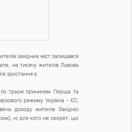
ителів західних міст залишався
ine, на тисячу жителів Львова
для зростання є.
 по трьом причинам. Перша: та
звізового режиму Україна - ЄС,
вень доходу жителів Західної
ом), ні для кого не секрет, що