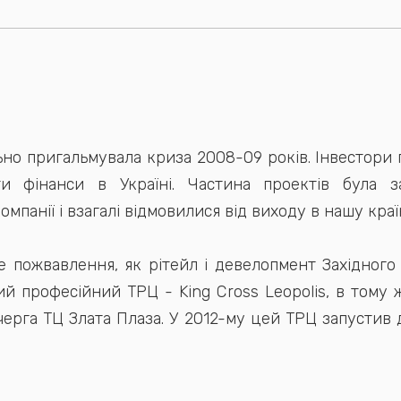
но пригальмувала криза 2008-09 років. Інвестори п
и фінанси в Україні. Частина проектів була з
омпанії і взагалі відмовилися від виходу в нашу краї
е пожвавлення, як рітейл і девелопмент Західного 
й професійний ТРЦ - King Cross Leopolis, в тому ж
черга ТЦ Злата Плаза. У 2012-му цей ТРЦ запустив