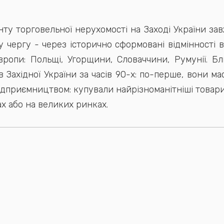
ту торговельної нерухомості на Заході України зав
у чергу - через історично сформовані відмінності 
ропи: Польщі, Угорщини, Словаччини, Румунії. Бл
Західної України за часів 90-х: по-перше, вони ма
дприємництвом: купували найрізноманітніші товари з
х або на великих ринках.