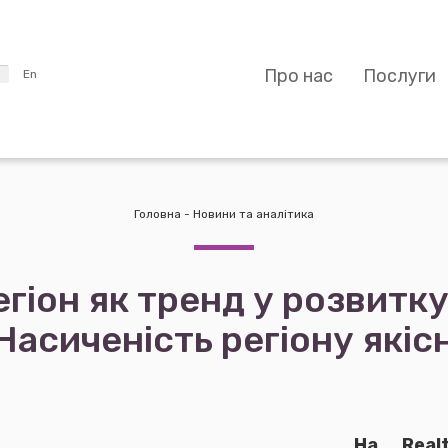
Про нас
Послуги
En
Головна
-
Новини та аналітика
егіон як тренд у розвитк
Насиченість регіону які
На Real