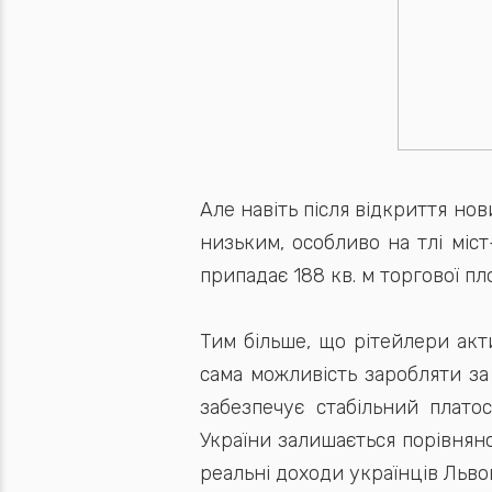
Але навіть після відкриття но
низьким, особливо на тлі міс
припадає 188 кв. м торгової пло
Тим більше, що рітейлери акт
сама можливість заробляти за 
забезпечує стабільний плато
України залишається порівняно
реальні доходи українців Львов