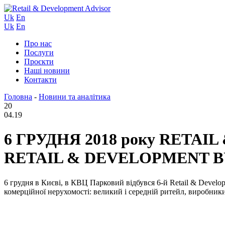
Uk
En
Uk
En
Про нас
Послуги
Проєкти
Наші новини
Контакти
Головна
-
Новини та аналітика
20
04.19
6 ГРУДНЯ 2018 року RETA
RETAIL & DEVELOPMENT BU
6 грудня в Києві, в КВЦ Парковий відбувся 6-й Retail & Develop
комерційної нерухомості: великий і середній ритейл, виробники