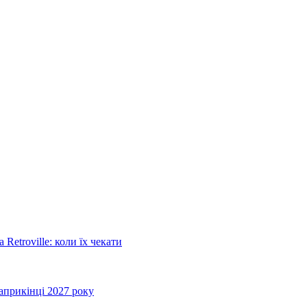
Retroville: коли їх чекати
априкінці 2027 року