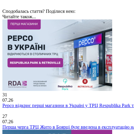
Сподобалась стаття? Поділися нею:
Читайте також...
31
07.26
Pepco відкриє перші магазини в Україні у ТРЦ Respublika Park та 
27
07.26
Перша черга ТРЦ Жито в Боярці буде введена в експлуатацію н