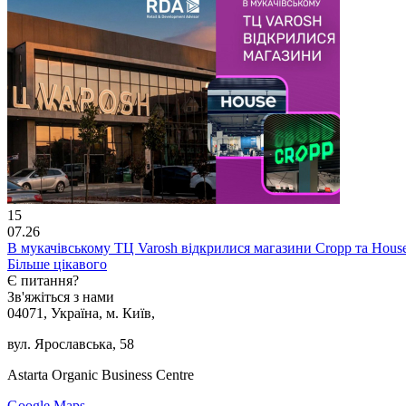
15
07.26
В мукачівському ТЦ Varosh відкрилися магазини Cropp та Hous
Більше цікавого
Є питання?
Зв'яжіться з нами
04071, Україна, м. Київ,
вул. Ярославська, 58
Astarta Organic Business Centre
Google Maps