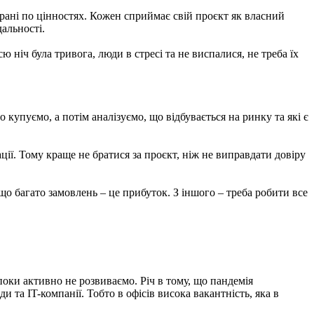
брані по цінностях. Кожен сприймає свій проєкт як власний
альності.
ніч була тривога, люди в стресі та не виспалися, не треба їх
купуємо, а потім аналізуємо, що відбувається на ринку та які є
ії. Тому краще не братися за проєкт, ніж не виправдати довіру
що багато замовлень – це прибуток. З іншого – треба робити все
 поки активно не розвиваємо. Річ в тому, що пандемія
та IT-компанії. Тобто в офісів висока вакантність, яка в