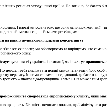
в інших регіонах заходу нашої країни. Це логічно, бо багато бізн
дношення. І наразі ми розвиваємо ще один напрямок компанії – в
їхав для знайомства з європейськими ритейлерами.
ти на рівні з польськими лідерами консалтингу?
ас з’являється проєкт, ми обговорюємо та вирішуємо, хто саме йог
вропейського офісу.
бслуговування ті українські компанії, які вже тут працюють,
и. По-перше, треба аналізувати новий ринок та вивчати його осо
ретну перевагу. Іншими словами, в середовищі, де багато конкуре
о третього – знайти гіда-провідника. І саме RDA може з цим доп
проможними та сподобатися європейському клієнту, який має 
шно працюють. Більшість починає з онлайн, щоб мінімізувати риз