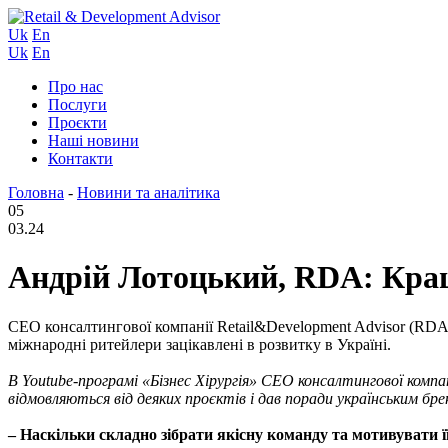
Uk
En
Uk
En
Про нас
Послуги
Проєкти
Наші новини
Контакти
Головна
-
Новини та аналітика
05
03.24
Андрій Лотоцький, RDA: Краще
СЕО консалтингової компанії Retail&Development Advisor (RDA
міжнародні ритейлери зацікавлені в розвитку в Україні.
В Youtube-програмі «Бізнес Хірургія» СЕО консалтингової компан
відмовляються від деяких проєктів і дав поради українським б
– Наскільки складно зібрати якісну команду та мотивувати її