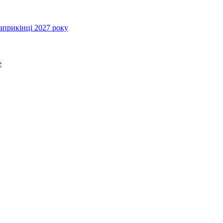
априкінці 2027 року
e