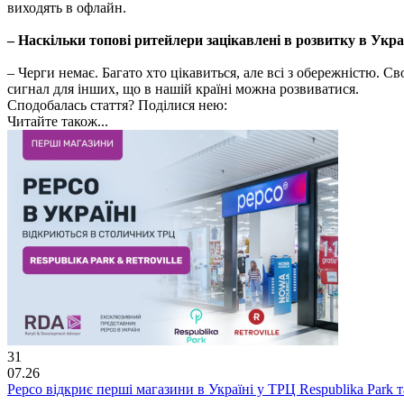
виходять в офлайн.
– Наскільки топові ритейлери зацікавлені в розвитку в Укра
– Черги немає. Багато хто цікавиться, але всі з обережністю. С
сигнал для інших, що в нашій країні можна розвиватися.
Сподобалась стаття? Поділися нею:
Читайте також...
31
07.26
Pepco відкриє перші магазини в Україні у ТРЦ Respublika Park та 