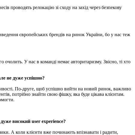
есів проводять релокацію зі сходу на захід через безпекову
иведення європейських брендів на ринок України, бо у нас теж
о очолить. У нас в команді немає авторитаризму. Звісно, ті хто
 але не дуже успішно?
бливості. По-друге, щоб успішно вийти на новий ринок, важливо
нтів, потрібно знайти свою фішку, яка буде цікава клієнтам.
омогти.
дуже високий user experience?
ики. А коли клієнти вже починають впізнавати і радити,