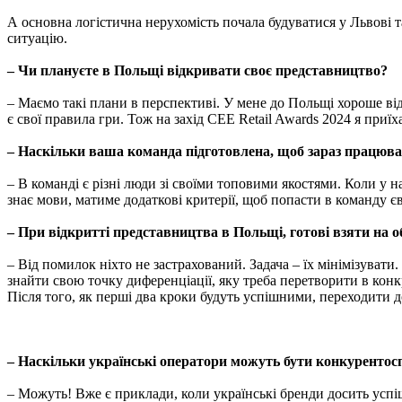
А основна логістична нерухомість почала будуватися у Львові та 
ситуацію.
– Чи плануєте в Польщі відкривати своє представництво?
– Маємо такі плани в перспективі. У мене до Польщі хороше ві
є свої правила гри. Тож на захід CEE Retail Awards 2024 я при
– Наскільки ваша команда підготовлена, щоб зараз працюва
– В команді є різні люди зі своїми топовими якостями. Коли у н
знає мови, матиме додаткові критерії, щоб попасти в команду є
– При відкритті представництва в Польщі, готові взяти на о
– Від помилок ніхто не застрахований. Задача – їх мінімізуват
знайти свою точку диференціації, яку треба перетворити в конк
Після того, як перші два кроки будуть успішними, переходити д
– Наскільки українські оператори можуть бути конкурентос
– Можуть! Вже є приклади, коли українські бренди досить успі