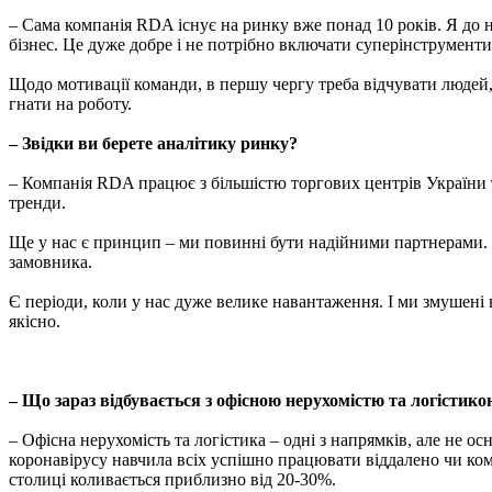
– Сама компанія RDA існує на ринку вже понад 10 років. Я до н
бізнес. Це дуже добре і не потрібно включати суперінструменти
Щодо мотивації команди, в першу чергу треба відчувати людей, 
гнати на роботу.
– Звідки ви берете аналітику ринку?
– Компанія RDA працює з більшістю торгових центрів України та
тренди.
Ще у нас є принцип – ми повинні бути надійними партнерами. В 
замовника.
Є періоди, коли у нас дуже велике навантаження. І ми змушені 
якісно.
– Що зараз відбувається з офісною нерухомістю та логістик
– Офісна нерухомість та логістика – одні з напрямків, але не о
коронавірусу навчила всіх успішно працювати віддалено чи комб
столиці коливається приблизно від 20-30%.