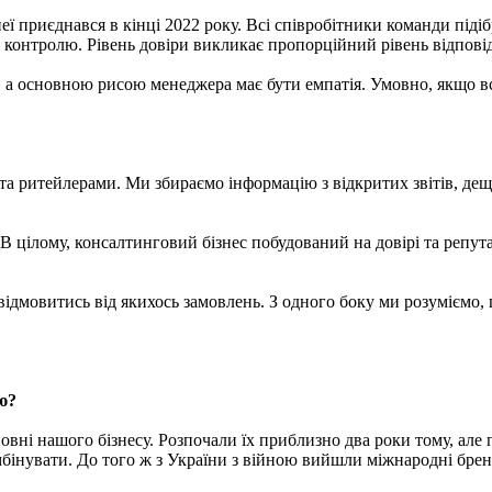
еї приєднався в кінці 2022 року. Всі співробітники команди піді
 контролю. Рівень довіри викликає пропорційний рівень відповід
а основною рисою менеджера має бути емпатія. Умовно, якщо всю 
 ритейлерами. Ми збираємо інформацію з відкритих звітів, дещо 
цілому, консалтинговий бізнес побудований на довірі та репутац
відмовитись від якихось замовлень. З одного боку ми розуміємо, 
ою?
сновні нашого бізнесу. Розпочали їх приблизно два роки тому, але
інувати. До того ж з України з війною вийшли міжнародні бренди 