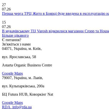
27
07.26
Перша черга ТРЦ Жито в Боярці буде введена в експлуатацію н
15
07.26
В мукачівському ТЦ Varosh відкрилися магазини Cropp та Hous
Більше цікавого
Є питання?
Зв'яжіться з нами
04071, Україна, м. Київ,
вул. Ярославська, 58
Astarta Organic Business Centre
Google Maps
79007, Україна, м. Львів,
вул. Кульпарківська, 200а
БЦ Futura HUB, Коворкінг Nat
Google Maps
RDA_info@rda.ua