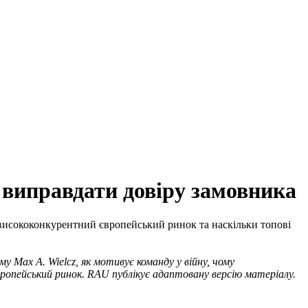
 виправдати довіру замовника
 висококонкурентний європейський ринок та наскільки топові
у Max A. Wielcz, як мотивує команду у війну, чому
вропейський ринок. RAU публікує адаптовану версію матеріалу.