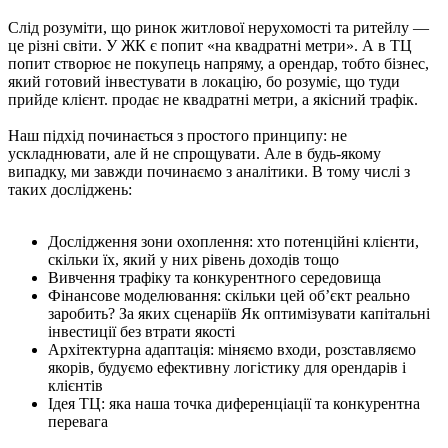
Слід розуміти, що ринок житлової нерухомості та ритейлу —
це різні світи. У ЖК є попит «на квадратні метри». А в ТЦ
попит створює не покупець напряму, а орендар, тобто бізнес,
який готовий інвестувати в локацію, бо розуміє, що туди
прийде клієнт. продає не квадратні метри, а якісний трафік.
Наш підхід починається з простого принципу: не
ускладнювати, але й не спрощувати. Але в будь-якому
випадку, ми завжди починаємо з аналітики. В тому числі з
таких досліджень:
Дослідження зони охоплення: хто потенційні клієнти,
скільки їх, який у них рівень доходів тощо
Вивчення трафіку та конкурентного середовища
Фінансове моделювання: скільки цей об’єкт реально
заробить? За яких сценаріїв Як оптимізувати капітальні
інвестиції без втрати якості
Архітектурна адаптація: міняємо входи, розставляємо
якорів, будуємо ефективну логістику для орендарів і
клієнтів
Ідея ТЦ: яка наша точка диференціації та конкурентна
перевага