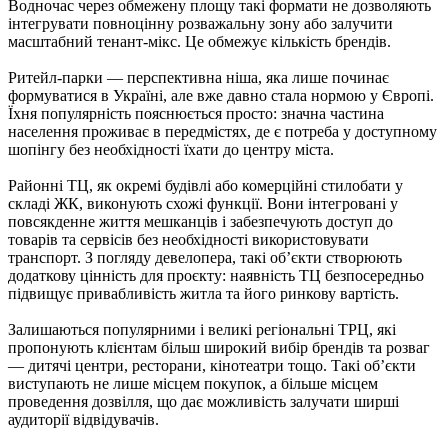
Водночас через обмежену площу такі формати не дозволяють
інтегрувати повноцінну розважальну зону або залучити
масштабний тенант-мікс. Це обмежує кількість брендів.
Ритейл-парки — перспективна ніша, яка лише починає
формуватися в Україні, але вже давно стала нормою у Європі.
Їхня популярність пояснюється просто: значна частина
населення проживає в передмістях, де є потреба у доступному
шопінгу без необхідності їхати до центру міста.
Районні ТЦ, як окремі будівлі або комерційні стилобати у
складі ЖК, виконують схожі функції. Вони інтегровані у
повсякденне життя мешканців і забезпечують доступ до
товарів та сервісів без необхідності використовувати
транспорт. З погляду девелопера, такі об’єкти створюють
додаткову цінність для проєкту: наявність ТЦ безпосередньо
підвищує привабливість житла та його ринкову вартість.
Залишаються популярними і великі регіональні ТРЦ, які
пропонують клієнтам більш широкий вибір брендів та розваг
— дитячі центри, ресторани, кінотеатри тощо. Такі об’єкти
виступають не лише місцем покупок, а більше місцем
проведення дозвілля, що дає можливість залучати ширші
аудиторії відвідувачів.