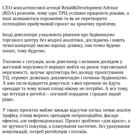
СЕО консалтингової агенції Retail&Development Advisor
(RDA) розповів, чому одні ТРЦ успішно працюють роками, а
інші залишаються порожніми та як не перетворити
потенційно прибутковий проєкт на хронічну проблему.
Іноді девелопери ухвалюють рішення про будівництво
торгового центру без жодної аналітики, досліджень і навіть
чіткої концепції: маємо хорошу ділянку, там точно будемо
попит, тому будуємо.
Типовою є ситуація, коли девелопер з великим досвідом у
житловій нерухомості вирішує вийти на ринок торговельної
нерухомості, залучає архітектора без досвіду проєктування
ТЦ, отримує дозвільну документацію і починає будівництво.
А вже після відкриття дивується: з якої причини не йдуть
орендарі та чому вільні площі нікому не потрібні. А все тому,
що інтуїція в ритейлі – поганий порадник і працює вкрай
рідко.
У таких проєктах майже завжди відсутня логіка: немає аналізу
трафіку, площі якірних орендарів непропорційні, фасади
ефектні, але нефункціональні. Проєкт зроблено «для краси», а
не зручності покупця, а планування хаотичне, без урахування
комунікацій, потреб ритейлерів і потоків.