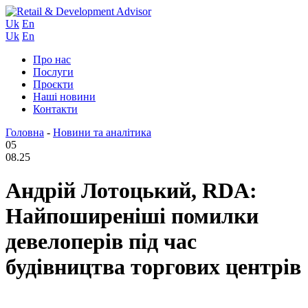
Uk
En
Uk
En
Про нас
Послуги
Проєкти
Наші новини
Контакти
Головна
-
Новини та аналітика
05
08.25
Андрій Лотоцький, RDA:
Найпоширеніші помилки
девелоперів під час
будівництва торгових центрів