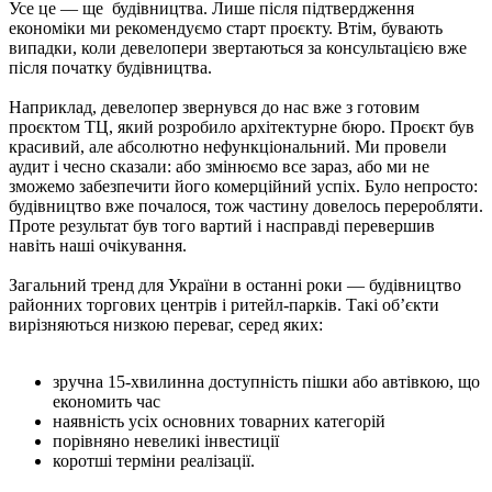
Усе це — ще будівництва. Лише після підтвердження
економіки ми рекомендуємо старт проєкту. Втім, бувають
випадки, коли девелопери звертаються за консультацією вже
після початку будівництва.
Наприклад, девелопер звернувся до нас вже з готовим
проєктом ТЦ, який розробило архітектурне бюро. Проєкт був
красивий, але абсолютно нефункціональний. Ми провели
аудит і чесно сказали: або змінюємо все зараз, або ми не
зможемо забезпечити його комерційний успіх. Було непросто:
будівництво вже почалося, тож частину довелось переробляти.
Проте результат був того вартий і насправді перевершив
навіть наші очікування.
Загальний тренд для України в останні роки — будівництво
районних торгових центрів і ритейл-парків. Такі об’єкти
вирізняються низкою переваг, серед яких:
зручна 15-хвилинна доступність пішки або автівкою, що
економить час
наявність усіх основних товарних категорій
порівняно невеликі інвестиції
коротші терміни реалізації.