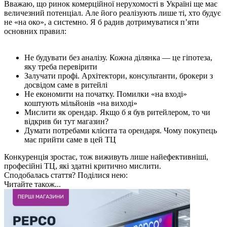
Вважаю, що ринок комерційної нерухомості в Україні ще має
величезний потенціал. Але його реалізують лише ті, хто будує
не «на око», а системно. Я б радив дотримуватися п’яти
основних правил:
Не будувати без аналізу. Кожна ділянка — це гіпотеза,
яку треба перевірити
Залучати профі. Архітектори, консультанти, брокери з
досвідом саме в ритейлі
Не економити на початку. Помилки «на вході»
коштують мільйонів «на виході»
Мислити як орендар. Якщо б я був ритейлером, то чи
відкрив би тут магазин?
Думати потребами клієнта та орендаря. Чому покупець
має прийти саме в цей ТЦ
Конкуренція зростає, тож виживуть лише найефективніші,
професійні ТЦ, які здатні критично мислити.
Сподобалась стаття? Поділися нею:
Читайте також...