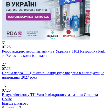
31
07.26
Pepco відкриє перші магазини в Україні у ТРЦ Respublika Park
та Retroville: коли їх чекати
27
07.26
Перша черга ТРЦ Жито в Боярці буде введена в експлуатацію
наприкінці 2027 року
15
07.26
В мукачівському ТЦ Varosh відкрилися магазини Cropp та
House
Більше цікавого
Є питання?