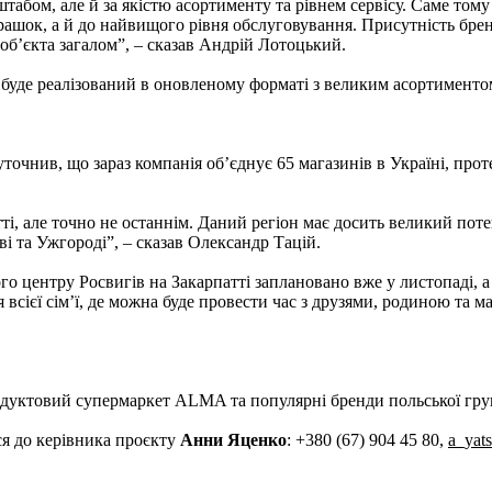
табом, але й за якістю асортименту та рівнем сервісу. Саме тому
рашок, а й до найвищого рівня обслуговування. Присутність брен
б’єкта загалом”, – сказав Андрій Лотоцький.
 буде реалізований в оновленому форматі з великим асортиментом
точнив, що зараз компанія об’єднує 65 магазинів в Україні, про
, але точно не останнім. Даний регіон має досить великий поте
ві та Ужгороді”, – сказав Олександр Тацій.
 центру Росвигів на Закарпатті заплановано вже у листопаді, а о
 всієї сім’ї, де можна буде провести час з друзями, родиною та 
одуктовий супермаркет ALMA та популярні бренди польської гру
я до керівника проєкту
Анни Яценко
: +380 (67) 904 45 80,
a_yat