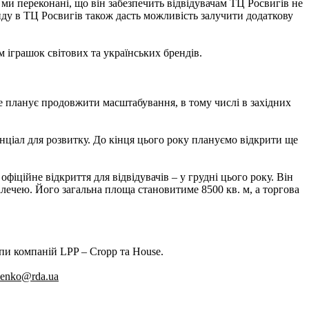
 ми переконані, що він забезпечить відвідувачам ТЦ Росвигів не
ду в ТЦ Росвигів також дасть можливість залучити додаткову
 іграшок світових та українських брендів.
те планує продовжити масштабування, в тому числі в західних
нціал для розвитку. До кінця цього року плануємо відкрити ще
фіційне відкриття для відвідувачів – у грудні цього року. Він
малечею. Його загальна площа становитиме 8500 кв. м, а торгова
пи компаній LPP – Сropp та House.
senko@rda.ua