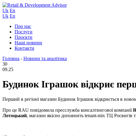
Uk
En
Uk
En
Про нас
Послуги
Проєкти
Наші новини
Контакти
Головна
-
Новини та аналітика
30
09.25
Будинок Іграшок відкриє пер
Перший в регіоні магазин Будинок Іграшок відкриється в новом
Про це RAU повідомила пресслужба консалтингової компанії
R
Лотоцький
, магазин якісно доповнить tenant-mix ТЦ Росвигів т