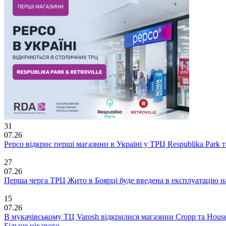
31
07.26
Pepco відкриє перші магазини в Україні у ТРЦ Respublika Park та 
27
07.26
Перша черга ТРЦ Жито в Боярці буде введена в експлуатацію н
15
07.26
В мукачівському ТЦ Varosh відкрилися магазини Cropp та Hous
Більше цікавого