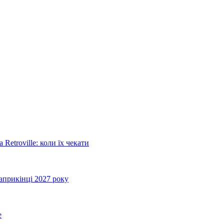
Retroville: коли їх чекати
априкінці 2027 року
e