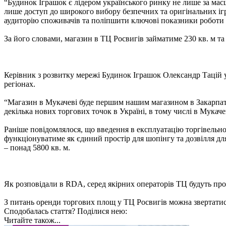
“Будинок Іграшок є лідером українського ринку не лише за масш
лише доступ до широкого вибору безпечних та оригінальних іг
аудиторію споживачів та поліпшити ключові показники роботи о
За його словами, магазин в ТЦ Росвигів займатиме 230 кв. м та
Керівник з розвитку мережі Будинок Іграшок Олександр Тацій у
регіонах.
“Магазин в Мукачеві буде першим нашим магазином в Закарпатті
декілька нових торгових точок в Україні, в тому числі в Мукаче
Раніше повідомлялося, що введення в експлуатацію торгівельного
функціонуватиме як єдиний простір для шопінгу та дозвілля для
– понад 5800 кв. м.
Як розповідали в RDA, серед якірних операторів ТЦ будуть пр
З питань оренди торгових площ у ТЦ Росвигів можна звертатис
Сподобалась стаття? Поділися нею:
Читайте також...