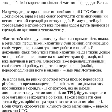
товарообігів і скорочення кількості магазинів», – додає Весна.
На думку директора консалтингової компанії UTG Євгенії
Локтіонової, зараз не має сенсу розглядати оптимістичний чи
песимістичний сценарії розвитку подій. В галузі рітейлу і
торговельної нерухомості вже повним ходом йдуть процеси за
сценаріями кризового менеджменту.
«Багато зв’язків порушилися, купівельна спроможність впала,
а рітейлери перші тижні карантину були зайняті оптимізацією
своїх мереж, переналаштуванням роботи в онлайн. Є
доконаний факт, тому триватиме карантин на два тижні довше
чи ні, особливо не вплине на механізми трансформації, які
вже запущені в рітейлі. Оператори вже переналаштувалили
свої системи і роботу, скоротили персонал в офлайні,
перерозподіливши його в онлайн», – зазначає Локтіонова.
За її словами, на ринку спостерігається процес переговорів
рітейлерів з орендодавцями, і більшість змогли домовитися
про знижки на оренду. «Ті оператори, які не змогли
домовитися з керуючими компаніями ТРЦ, будуть закривати
свої магазини і виходити з об’єктів. Також закривати свої
точки будуть дрібні оператори з низьким запасом міцності.
Вони будуть скорочувати кількість своїх магазинів», – вважає
директор UTG.