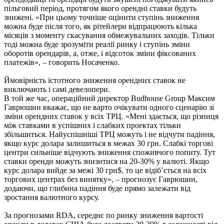
пільговий період, протягом якого орендні ставки будуть
знижені. «При цьому точніше оцінити ступінь зниження
можна буде після того, як рітейлери відпрацюють кілька
місяців з моменту скасування обмежувальних заходів. Тільки
тоді можна буде зрозуміти реалії ринку і ступінь зміни
оборотів орендарів, а, отже, і відсоток зміни фіксованих
платежів», – говорить Носаченко.
Ймовірність істотного зниження орендних ставок не
виключають і самі девелопери.
В той же час, операційний директор Budhouse Group Максим
Гаврюшин вважає, що не варто очікувати одного сценарію зі
зміни орендних ставок у всіх ТРЦ. «Мені здається, що різниця
між ставками в успішних і слабких проектах тільки
збільшиться. Найуспішніші ТРЦ можуть і не відчути падіння,
якщо курс долара залишиться в межах 30 грн. Слабкі торгові
центри сильніше відчують зниження споживчого попиту. Тут
ставки оренди можуть знизитися на 20-30% у валюті. Якщо
курс долара вийде за межі 30 грн$, то це відіб’ється на всіх
торгових центрах без винятку», – прогнозує Гаврюшин,
додаючи, що глибина падіння буде прямо залежати від
зростання валютного курсу.
За прогнозами RDA, середнє по ринку зниження вартості