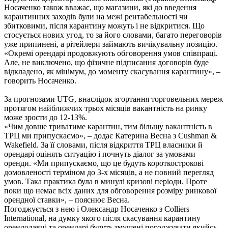
Носаченко також вважає, що магазини, які до введення
карантинних заходів були на межі рентабельності чи
збитковими, після карантину можуть і не відкритися. Що
стосується нових угод, то за його словами, багато переговорів
уже припинені, а рітейлери займають вичікувальну позицію.
«Окремі орендарі продовжують обговорення умов співпраці.
Але, не виключено, що фізичне підписання договорів буде
відкладено, як мінімум, до моменту скасування карантину», –
говорить Носаченко.
За прогнозами UTG, внаслідок згортання торговельних мереж
протягом найближчих трьох місяців вакантність на ринку
може зрости до 12-13%.
«Чим довше триватиме карантин, тим більшу вакантність в
ТРЦ ми припускаємо», – додає Катерина Весна з Cushman &
Wakefield. За її словами, після відкриття ТРЦ власники й
орендарі оцінять ситуацію і почнуть діалог за умовами
оренди. «Ми припускаємо, що це будуть короткострокові
домовленості терміном до 3-х місяців, а не повний перегляд
умов. Така практика була в минулі кризові періоди. Проте
поки що немає всіх даних для обговорення розміру ринкової
орендної ставки», – пояснює Весна.
Погоджується з нею і Олександр Носаченко з Colliers
International, на думку якого після скасування карантину
орендодавці та орендарі будуть змушені погоджувати якийсь