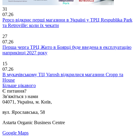
31
07.26
Pepco відкриє перші магазини в Україні у ТРЦ Respublika Park
та Retroville: коли їх чекати
27
07.26
Перша черга ТРЦ Жито в Боярці буде введена в експлуатацію
наприкінці 2027 року
15
07.26
В мукачівському ТЦ Varosh відкрилися магазини Cropp та
House
Більше цікавого
Є питання?
Зв'яжіться з нами
04071, Україна, м. Київ,
вул. Ярославська, 58
Astarta Organic Business Centre
Google Maps