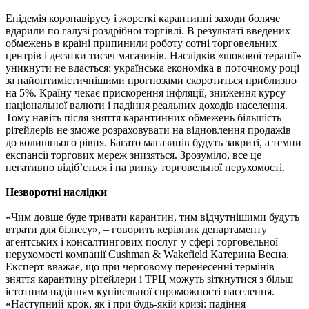
Епідемія коронавірусу і жорсткі карантинні заходи боляче
вдарили по галузі роздрібної торгівлі. В результаті введених
обмежень в країні припинили роботу сотні торговельних
центрів і десятки тисяч магазинів. Наслідків «шокової терапії»
уникнути не вдасться: українська економіка в поточному році
за найоптимістичнішими прогнозами скоротиться приблизно
на 5%. Країну чекає прискорення інфляції, зниження курсу
національної валюти і падіння реальних доходів населення.
Тому навіть після зняття карантинних обмежень більшість
рітейлерів не зможе розраховувати на відновлення продажів
до колишнього рівня. Багато магазинів будуть закриті, а темпи
експансії торгових мереж знизяться. Зрозуміло, все це
негативно відіб’ється і на ринку торговельної нерухомості.
Незворотні наслідки
«Чим довше буде тривати карантин, тим відчутнішими будуть
втрати для бізнесу», – говорить керівник департаменту
агентських і консалтингових послуг у сфері торговельної
нерухомості компанії Cushman & Wakefield Катерина Весна.
Експерт вважає, що при черговому перенесенні термінів
зняття карантину рітейлери і ТРЦ можуть зіткнутися з більш
істотним падінням купівельної спроможності населення.
«Наступний крок, як і при будь-якій кризі: падіння