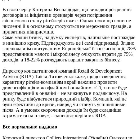
В свою чергу Катерина Весна додає, що випадки розірвання
договорів за ініціативи орендарів через погіршення
фінансового стану рітейлерів вже є. Однак поки що вони не
численні й в основному стосуються не мережевих гравців, а
приватних підприємців.
Саме малий бізнес, на думку експертів, найбільше постраждає
в нинішню кризу. Підтверджують це і самі підприємці. Згідно
з нещодавнім опитуванням Європейської бізнес асоціації, 78%
представників малого і мікробізнесу очікують втрати до 75%
доходів, а 18-22% розглядають варіант закриття бізнесу.
Директор консалтингової компанії Retail & Development
Advisor (RDA) Таїсія Литовченко каже, що до завершення
карантину рітейл-компаніям вкрай важливо провести
диверсифікація між офлайном і онлайном. «Ті, хто не буде
представлений в онлайні – не виживуть в подальшому. На
ринку буде відбуватися природний відбір. Компанії, які не
були ефективні до кризи, навряд чи стануть успішнішими
після. А в умовах скорочення доходів їм буде складніше
втриматися на плаву», – запевняє керівник RDA.
Все нормально: падаємо
Керуючий директор Colliers International (Україна) Олександр