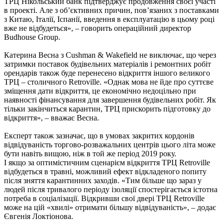
ТРЦ Нікольський банк підтверджує продовження своєї участі
в проекті. Але з об’єктивних причин, пов’язаних з поставками
з Китаю, Італії, Іспанії, введення в експлуатацію в цьому році
вже не відбудеться», – говорить операційний директор
Budhouse Group.
Катерина Весна з Cushman & Wakefield не виключає, що через
затримки поставок будівельних матеріалів і ремонтних робіт
орендарів також буде перенесено відкриття іншого великого
ТРЦ – столичного Retroville. «Однак мова не йде про суттєве
зміщення дати відкриття, це економічно недоцільно при
наявності фінансування для завершення будівельних робіт. Як
тільки закінчиться карантин, ТРЦ прискорить підготовку до
відкриття», – вважає Весна.
Експерт також зазначає, що в умовах закритих кордонів
відвідуваність торгово-розважальних центрів цього літа може
бути навіть вищою, ніж в той же період 2019 року.
І якщо за оптимістичним сценарієм відкриття ТРЦ Retroville
відбудеться в травні, можливий ефект відкладеного попиту
після зняття карантинних заходів. «Тим більше що зараз у
людей після тривалого періоду ізоляції спостерігається істотна
потреба в соціалізації. Відкривши свої двері ТРЦ Retroville
може на цій «хвилі» отримати більшу відвідуваність», – додає
Євгенія Локтіонова.