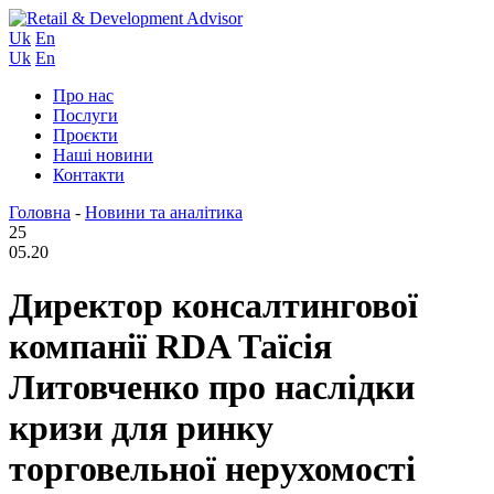
Uk
En
Uk
En
Про нас
Послуги
Проєкти
Наші новини
Контакти
Головна
-
Новини та аналітика
25
05.20
Директор консалтингової
компанії RDA Таїсія
Литовченко про наслідки
кризи для ринку
торговельної нерухомості