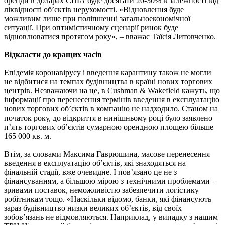
оренди в доларах США буде досягати 20-30% в залежності від
ліквідності об’єктів нерухомості. «Відновлення буде
можливим лише при поліпшенні загальноекономічної
ситуації. При оптимістичному сценарії ринок буде
відновлюватися протягом року», – вважає Таїсія Литовченко.
Відкласти до кращих часів
Епідемія коронавірусу і введення карантину також не могли
не відбитися на темпах будівництва в країні нових торгових
центрів. Незважаючи на це, в Cushman & Wakefield кажуть, що
інформації про перенесення термінів введення в експлуатацію
нових торгових об’єктів в компанію не надходило. Станом на
початок року, до відкриття в нинішньому році було заявлено
п’ять торгових об’єктів сумарною орендною площею більше
165 000 кв. м.
Втім, за словами Максима Гаврюшина, масове перенесення
введення в експлуатацію об’єктів, які знаходяться на
фінальній стадії, вже очевидне. І пов’язано це не з
фінансуванням, а більшою мірою з технічними проблемами –
зривами поставок, неможливістю забезпечити логістику
робітникам тощо. «Наскільки відомо, банки, які фінансують
зараз будівництво низки великих об’єктів, від своїх
зобов’язань не відмовляються. Наприклад, у випадку з нашим