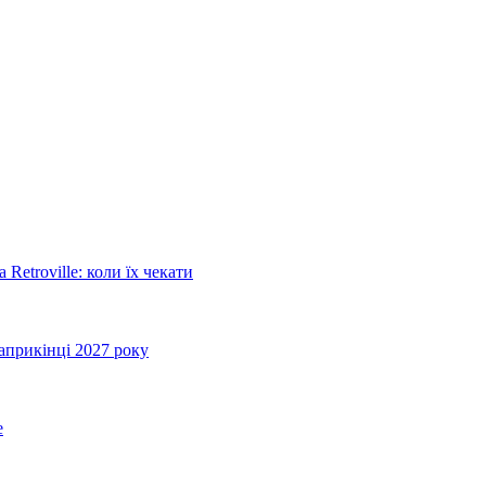
Retroville: коли їх чекати
априкінці 2027 року
e