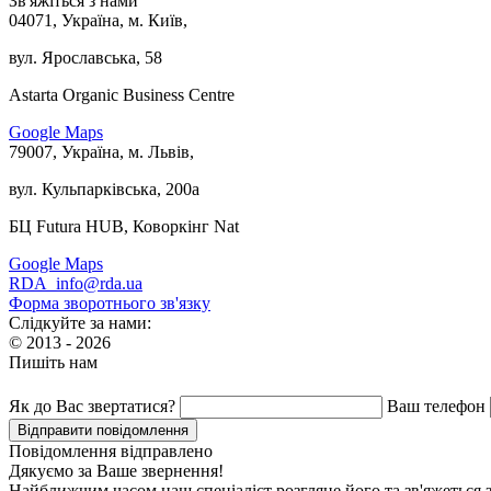
Зв'яжіться з нами
04071, Україна, м. Київ,
вул. Ярославська, 58
Astarta Organic Business Centre
Google Maps
79007, Україна, м. Львів,
вул. Кульпарківська, 200а
БЦ Futura HUB, Коворкінг Nat
Google Maps
RDA_info@rda.ua
Форма зворотнього зв'язку
Слідкуйте за нами:
© 2013 - 2026
Пишіть нам
Як до Вас звертатися?
Ваш телефон
Повідомлення відправлено
Дякуємо за Ваше звернення!
Найближчим часом наш спеціаліст розгляне його та зв'яжеться 