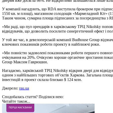
дверям вже досягла 98%. Не відкритими залишаються лише кільк
У компанії нагадують, що RDA виступила брокером при підписа
1550 кв. м площі), магазином солодощів «Мармеладний Кіт» (138 к
Таким чином, сумарна площа підписаних за посередництва з R
«Ми раді, що пул орендарів в харківському ТРЦ Nikolsky попов
відвідувачів, що дозволить посилити синергетичний ефект і п
У той же час, в девелоперській компанії Budhouse Group відзна
ключових показників роботи проекту в найближчі роки.
«Ми повністю задоволені показниками роботи першого повного
очікування на 20%. Очікуємо хороше органічне зростання пока
Group Максим Гаврюшин.
Нагадаємо, харківський ТРЦ Nikolsky відкрив двері для відвідув
одним з найбільших торгових об’єктів Харкова. Загальна площа 
інвестицій в проект склала близько $ 124 млн.
Джерело:
rau.ua
Сподобалась стаття? Поділися нею:
Читайте також...