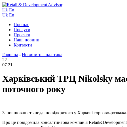
Uk
En
Uk
En
Про нас
Послуги
Проєкти
Наші новини
Контакти
Головна
-
Новини та аналітика
22
07.21
Харківський ТРЦ Nikolsky має
поточного року
Заповнюваність недавно відкритого у Харкові торгово-розважал
Про це повідомила консалтингова компанія Retail&Development