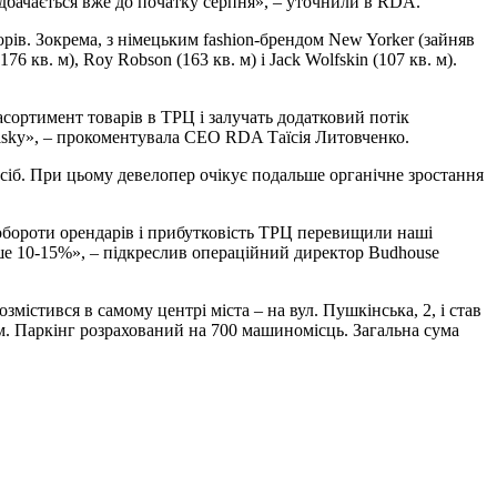
редбачається вже до початку серпня», – уточнили в RDA.
ів. Зокрема, з німецьким fashion-брендом New Yorker (зайняв
 кв. м), Roy Robson (163 кв. м) і Jack Wolfskin (107 кв. м).
сортимент товарів в ТРЦ і залучать додатковий потік
olsky», – прокоментувала СЕО RDA Таїсія Литовченко.
осіб. При цьому девелопер очікує подальше органічне зростання
обороти орендарів і прибутковість ТРЦ перевищили наші
ше 10-15%», – підкреслив операційний директор Budhouse
містився в самому центрі міста – на вул. Пушкінська, 2, і став
 м. Паркінг розрахований на 700 машиномісць. Загальна сума