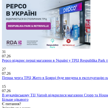
31
07.26
Pepco відкриє перші магазини в Україні у ТРЦ Respublika Park та 
27
07.26
Перша черга ТРЦ Жито в Боярці буде введена в експлуатацію н
15
07.26
В мукачівському ТЦ Varosh відкрилися магазини Cropp та Hous
Більше цікавого
Є питання?