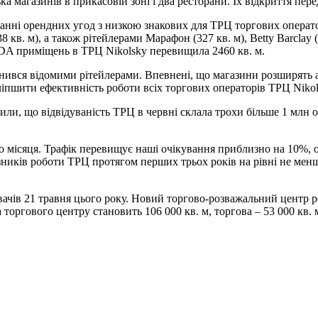
а магазинів в прикасовій зоні і два ресторани. Їх відкриття пе
нні орендних угод з низкою знакових для ТРЦ торгових оператор
в. м), а також рітейлерами Марафон (327 кв. м), Betty Barclay (176
DA приміщень в ТРЦ Nikolsky перевищила 2460 кв. м.
нився відомими рітейлерами. Впевнені, що магазини розширять а
оліпшити ефективність роботи всіх торгових операторів ТРЦ Nik
чили, що відвідуваність ТРЦ в червні склала трохи більше 1 млн 
 місяця. Трафік перевищує наші очікування приблизно на 10%, 
зників роботи ТРЦ протягом перших трьох років на рівні не мен
ачів 21 травня цього року. Новий торгово-розважальний центр роз
торгового центру становить 106 000 кв. м, торгова – 53 000 кв.