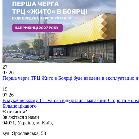
27
07.26
Перша черга ТРЦ Жито в Боярці буде введена в експлуатацію н
15
07.26
В мукачівському ТЦ Varosh відкрилися магазини Cropp та Hous
Більше цікавого
Є питання?
Зв'яжіться з нами
04071, Україна, м. Київ,
вул. Ярославська, 58