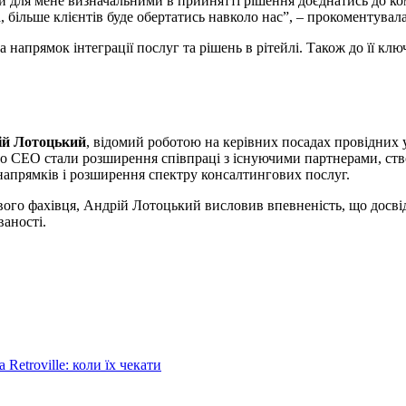
али для мене визначальними в прийнятті рішення доєднатись до 
, більше клієнтів буде обертатись навколо нас”, – прокоментува
напрямок інтеграції послуг та рішень в рітейлі. Також до її клю
ій Лотоцький
, відомий роботою на керівних посадах провідних у
 СЕО стали розширення співпраці з існуючими партнерами, ство
 напрямків і розширення спектру консалтингових послуг.
го фахівця, Андрій Лотоцький висловив впевненість, що досвід 
ваності.
Retroville: коли їх чекати