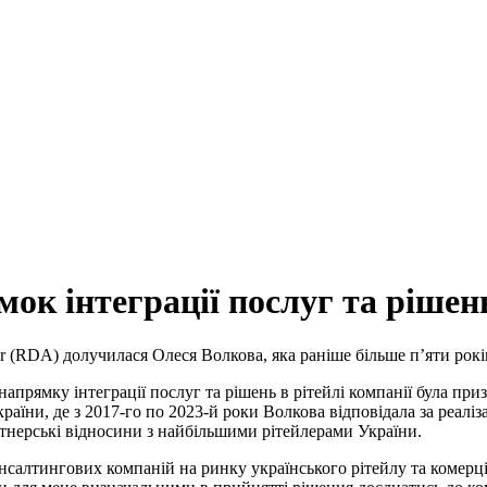
к інтеграції послуг та рішень
 (RDA) долучилася Олеся Волкова, яка раніше більше п’яти років
прямку інтеграції послуг та рішень в рітейлі компанії була призн
раїни, де з 2017-го по 2023-й роки Волкова відповідала за реаліз
тнерські відносини з найбільшими рітейлерами України.
нсалтингових компаній на ринку українського рітейлу та комерці