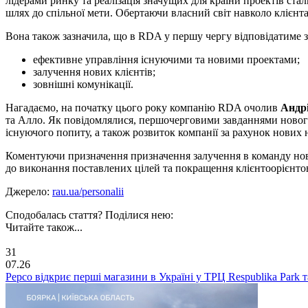
лідерами ринку та реалізація значущих для країни проектів ст
шлях до спільної мети. Обертаючи власний світ навколо клієнта
Вона також зазначила, що в RDA у першу чергу відповідатиме за 
ефективне управління існуючими та новими проектами;
залучення нових клієнтів;
зовнішні комунікації.
Нагадаємо, на початку цього року компанію RDA очолив
Андр
та Алло. Як повідомлялися, першочерговими завданнями нового
існуючого попиту, а також розвиток компанії за рахунок нових
Коментуючи призначення призначення залучення в команду ново
до виконання поставлених цілей та покращення клієнтоорієнто
Джерело:
rau.ua/personalii
Сподобалась стаття? Поділися нею:
Читайте також...
31
07.26
Pepco відкриє перші магазини в Україні у ТРЦ Respublika Park та 