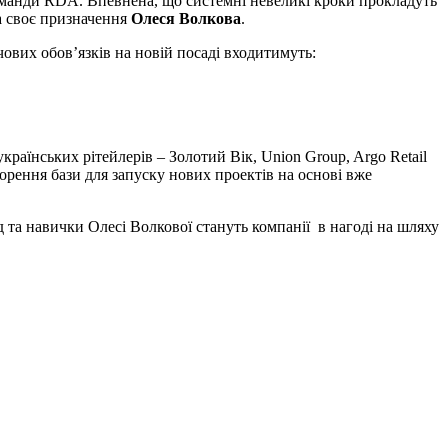
команди RDA. Впевнена, що системні невеликі кроки прокладуть
ла своє призначення
Олеся Волкова
.
чових обов’язків на новій посаді входитимуть:
країнських рітейлерів – Золотий Вік, Union Group, Argo Retail
рення бази для запуску нових проектів на основі вже
та навички Олесі Волкової стануть компанії в нагоді на шляху