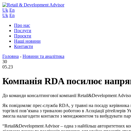
Uk
En
Uk
En
Про нас
Послуги
Проєкти
Наші новини
Контакти
Головна
-
Новини та аналітика
30
05.23
Компанія RDA посилює напрямо
До команди консалтингової компанії Retail&Development Advisor
Як повідомляє прес-служба RDA, у травні на посаду керівника на
торгівлі пов’язана з тривалою роботою в Асоціації рітейлерів Ук
змогла налагодити контакти з менеджментом та вибудувати пар
“Retail&Development Advisor – одна з найбільш авторитетних ко