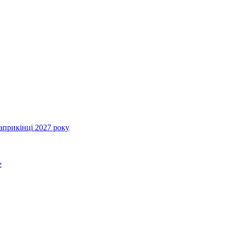
априкінці 2027 року
e