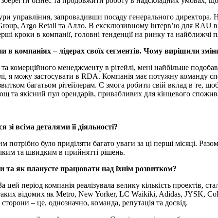
зберегти бізнес та продовжити роботу в надскладних умовах, що 
ури управління, запровадивши посаду генерального директора. 
 Group, Argo Retail та Алло. В ексклюзивному інтерв’ю для RAU 
ерші кроки в компанії, головні тенденції на ринку та найближчі
 в компаніях – лідерах своїх сегментів. Чому вирішили зміни
 та комерційного менеджменту в рітейлі, мені найбільше подоба
влі, я можу застосувати в RDA. Компанія має потужну команду сп
итком багатьом рітейлерам. Є змога робити свій вклад в те, щоб
лощ та якісний пул орендарів, привабливих для кінцевого спожив
 зі всіма деталями її діяльності?
м потрібно було приділяти багато уваги за ці перші місяці. Разом
чким та швидким в прийнятті рішень.
или та як плануєте працювати над їхнім розвитком?
 цей період компанія реалізувала велику кількість проектів, ст
ких відомих як Metro, New Yorker, LC Waikiki, Adidas, JYSK, Co
і сторони – це, однозначно, команда, репутація та досвід.