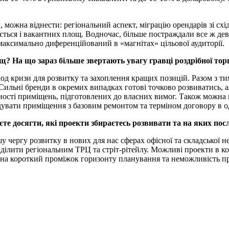
 можна віднести: регіональний аспект, міграцію орендарів зі схі
ується і вакантних площ. Водночас, більше постраждали все ж де
 максимально диференційований в «магнітах» цільової аудиторії.
щ? На що зараз більше звертають увагу гравці роздрібної тор
еріод кризи для розвитку та захоплення кращих позицій. Разом з т
Сильні бренди в окремих випадках готові точково розвиватись, а
вності приміщень, підготовлених до власних вимог. Також можна 
ндувати приміщення з базовим ремонтом та терміном договору в о
те досягти, які проекти збираєтесь розвивати та на яких пос
 чергу розвитку в нових для нас сферах офісної та складської н
иділити регіональним ТРЦ та стріт-рітейлу. Можливі проекти в к
на короткий проміжок горизонту планування та неможливість про