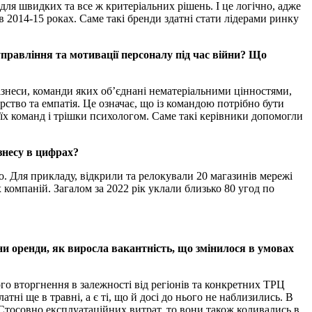
для швидких та все ж критеріальних рішень. І це логічно, адже
в 2014-15 роках. Саме такі бренди здатні стати лідерами ринку
 управління та мотивації персоналу під час війни? Що
 Бізнеси, команди яких об’єднані нематеріальними цінностями,
ство та емпатія. Це означає, що із командою потрібно бути
оїх команд і трішки психологом. Саме такі керівники допомогли
ізнесу в цифрах?
о. Для прикладу, відкрили та релокували 20 магазинів мережі
 компаній. Загалом за 2022 рік уклали близько 80 угод по
іни оренди, як виросла вакантність, що змінилося в умовах
го вторгнення в залежності від регіонів та конкретних ТРЦ
і ще в травні, а є ті, що й досі до нього не наблизились. В
 Стосовно експлуатаційних витрат, то вони також коливались в