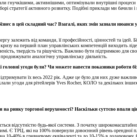
стали гнучкішими, активнішими, оптимізували внутрішні процеси 
орі стратегії активного розвитку. Подібні приклади ми бачили і 
бізнес в цей складний час? Взагалі, яких змін зазнали нюанси
ергу залежить від команди, її професійності, цінностей та ідей.
 кризу на перший план управлінських компетенцій виходить лідер
еність, твердість та рішучість. Важливо бути підтримкою для св
 продовжувати аналогічну управлінську діяльність.
кі головні угоди були? Чи можете навести показники роботи б
ідтримувати їх весь 2022 рік. Адже це було для них дуже важлив
клали угоди для рітейлерів Yves Rocher, КОЛО та декількох інших
ся на ринку торгової нерухомості? Наскільки суттєво впали ц
ється відсутністю будь-якої системи. З початку широкомасштабно
і. Є ТРЦ, які на 100% повернули довоєнний рівень орендної платн
 на 10-40% в гривневому еквіваленті та до 10-15% в доларовому.