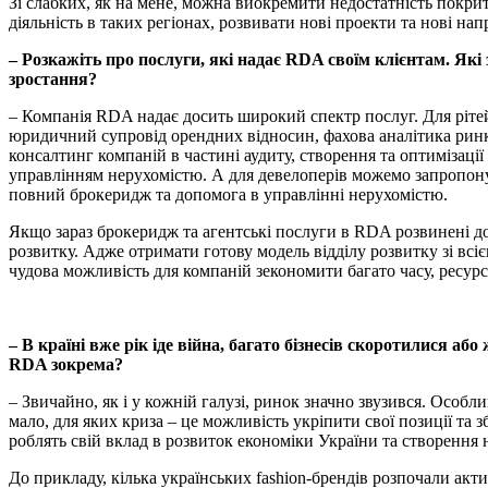
Зі слабких, як на мене, можна виокремити недостатність покри
діяльність в таких регіонах, розвивати нові проекти та нові на
– Розкажіть про послуги, які надає RDA своїм клієнтам. Які 
зростання?
– Компанія RDA надає досить широкий спектр послуг. Для рітей
юридичний супровід орендних відносин, фахова аналітика ринку 
консалтинг компаній в частині аудиту, створення та оптимізаці
управлінням нерухомістю. А для девелоперів можемо запропон
повний брокеридж та допомога в управлінні нерухомістю.
Якщо зараз брокеридж та агентські послуги в RDA розвинені д
розвитку. Адже отримати готову модель відділу розвитку зі вс
чудова можливість для компаній зекономити багато часу, ресур
– В країні вже рік іде війна, багато бізнесів скоротилися аб
RDA зокрема?
– Звичайно, як і у кожній галузі, ринок значно звузився. Особл
мало, для яких криза – це можливість укріпити свої позиції та
роблять свій вклад в розвиток економіки України та створення 
До прикладу, кілька українських fashion-брендів розпочали акт