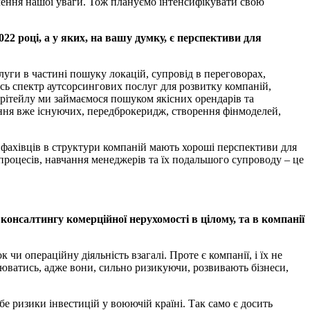
илення нашої уваги. Тож плануємо інтенсифікувати свою
022 році, а у яких, на вашу думку, є перспективи для
луги в частині пошуку локацій, супровід в переговорах,
есь спектр аутсорсингових послуг для розвитку компаній,
т-рітейлу ми займаємося пошуком якісних орендарів та
ня вже існуючих, передброкеридж, створення фінмоделей,
 фахівців в структури компаній мають хороші перспективи для
процесів, навчання менеджерів та їх подальшого супроводу – це
у консалтингу комерційної нерухомості в цілому, та в компанії
чи операційну діяльність взагалі. Проте є компанії, і їх не
люватись, адже вони, сильно ризикуючи, розвивають бізнеси,
бе ризики інвестицій у воюючій країні. Так само є досить