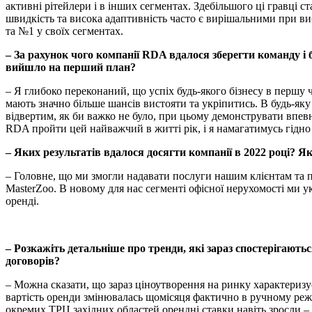
активні рітейлери і в інших сегментах. Здебільшого ці гравці 
швидкість та висока адаптивність часто є вирішальними при виб
та №1 у своїх сегментах.
– За рахунок чого компанії RDA вдалося зберегти команду і 
вийшло на перший план?
– Я глибоко переконаний, що успіх будь-якого бізнесу в першу ч
мають значно більше шансів вистояти та укріпитись. В будь-яку
відвертим, як би важко не було, при цьому демонструвати впевн
RDA пройти цей найважчий в житті рік, і я намагатимусь гідно
– Яких результатів вдалося досягти компанії в 2022 році? Я
– Головне, що ми змогли надавати послуги нашим клієнтам та п
MasterZoo. В новому для нас сегменті офісної нерухомості ми у
оренді.
– Розкажіть детальніше про тренди, які зараз спостерігають
договорів?
– Можна сказати, що зараз ціноутворення на ринку характеризу
вартість оренди змінювалась щомісяця фактично в ручному режим
окремих ТРЦ західних областей орендні ставки навіть зросли –