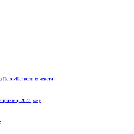
Retroville: коли їх чекати
априкінці 2027 року
e