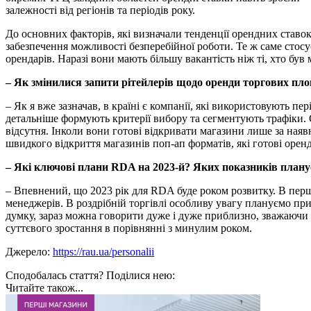
залежності від регіонів та періодів року.
До основних факторів, які визначали тенденції орендних ставок,
забезпечення можливості безперебійної роботи. Те ж саме стос
орендарів. Наразі вони мають більшу вакантість ніж ті, хто був
– Як змінилися запити рітейлерів щодо оренди торгових пло
– Як я вже зазначав, в країні є компанії, які використовують п
детальніше формують критерії вибору та сегментують трафіки. 
відсутня. Інколи вони готові відкривати магазини лише за ная
швидкого відкриття магазинів поп-ап форматів, які готові оре
– Які ключові плани RDA на 2023-й? Яких показників планує
– Впевнений, що 2023 рік для RDA буде роком розвитку. В першу
менеджерів. В роздрібній торгівлі особливу увагу плануємо пр
думку, зараз можна говорити дуже і дуже приблизно, зважаючи 
суттєвого зростання в порівнянні з минулим роком.
Джерело:
https://rau.ua/personalii
Сподобалась стаття? Поділися нею:
Читайте також...