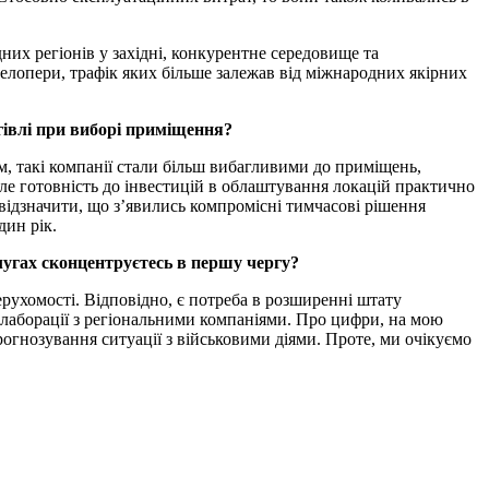
дних регіонів у західні, конкурентне середовище та
велопери, трафік яких більше залежав від міжнародних якірних
гівлі при виборі приміщення?
им, такі компанії стали більш вибагливими до приміщень,
ле готовність до інвестицій в облаштування локацій практично
відзначити, що з’явились компромісні тимчасові рішення
дин рік.
лугах сконцентруєтесь в першу чергу?
ерухомості. Відповідно, є потреба в розширенні штату
олаборації з регіональними компаніями. Про цифри, на мою
гнозування ситуації з військовими діями. Проте, ми очікуємо