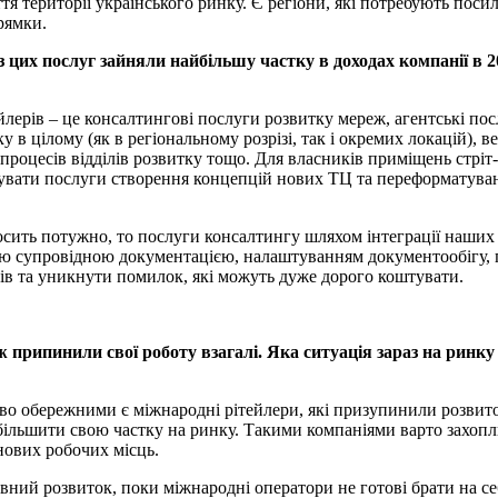
ття території українського ринку. Є регіони, які потребують пос
прямки.
з цих послуг зайняли найбільшу частку в доходах компанії в 2
лерів – це консалтингові послуги розвитку мереж, агентські пос
в цілому (як в регіональному розрізі, так і окремих локацій), в
ї процесів відділів розвитку тощо. Для власників приміщень стрі
увати послуги створення концепцій нових ТЦ та переформатуван
осить потужно, то послуги консалтингу шляхом інтеграції наших
ією супровідною документацією, налаштуванням документообігу, 
сів та уникнути помилок, які можуть дуже дорого коштувати.
о ж припинили свої роботу взагалі. Яка ситуація зараз на ринк
иво обережними є міжнародні рітейлери, які призупинили розвиток 
 збільшити свою частку на ринку. Такими компаніями варто захоп
нових робочих місць.
ивний розвиток, поки міжнародні оператори не готові брати на се