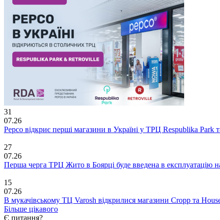
31
07.26
Pepco відкриє перші магазини в Україні у ТРЦ Respublika Park та 
27
07.26
Перша черга ТРЦ Жито в Боярці буде введена в експлуатацію н
15
07.26
В мукачівському ТЦ Varosh відкрилися магазини Cropp та Hous
Більше цікавого
Є питання?