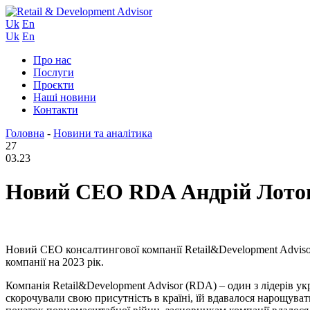
Uk
En
Uk
En
Про нас
Послуги
Проєкти
Наші новини
Контакти
Головна
-
Новини та аналітика
27
03.23
Новий СЕО RDA Андрій Лотоцьк
Новий СЕО консалтингової компанії Retail&Development Advisor
компанії на 2023 рік.
Компанія Retail&Development Advisor (RDA) – один з лідерів ук
скорочували свою присутність в країні, їй вдавалося нарощува