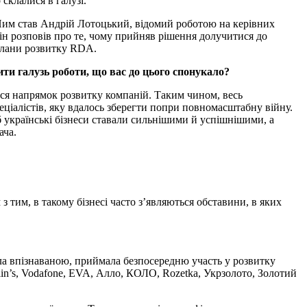
склалися в галузі.
Ним став Андрій Лотоцький, відомий роботою на керівних
він розповів про те, чому прийняв рішення долучитися до
 плани розвитку RDA.
ти галузь роботи, що вас до цього спонукало?
вся напрямок розвитку компаній. Таким чином, весь
еціалістів, яку вдалось зберегти попри повномасштабну війну.
 українські бізнеси ставали сильнішими й успішнішими, а
ача.
 з тим, в такому бізнесі часто з’являються обставини, в яких
ала впізнаваною, приймала безпосередню участь у розвитку
lin’s, Vodafone, EVA, Алло, КОЛО, Rozetka, Укрзолото, Золотий