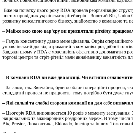
початок повномасштабної війни, засновникам компанії вдалося 
Вже на початку цього року RDA провела реорганізацію структ
постах провідних українських рітейлерів – Золотий Вік, Union
розвитку консалтингового бізнесу, знайомство з командою та п
– Майже всю свою кар’єру ви присвятили рітейлу, працювали
– Галузь консалтингу давно мене цікавила. Окрім операційного
управлінський досвід, отриманий в компаніях роздрібної торгі
Завдяки цьому у RDA є можливість ефективно допомагати з розв
торгові центри та стріт-рітейл мали якнайменшу вакантність п
– В компанії RDA ви вже два місяці. Чи встигли ознайомитися
– Загалом, так. Звичайно, були особливі операційні процеси, яки
стандартні процеси не працюють, тому потрібно бути дуже гну
– Які сильні та слабкі сторони компанії ви для себе визнач
– Цьогоріч RDA виповнюється 10 років з моменту заснування. За
національних та міжнародних роздрібних мереж. В тому числі та
Вік, Prostor, Люксоптика, Eldorado, Intertop та інших. Тож сильн