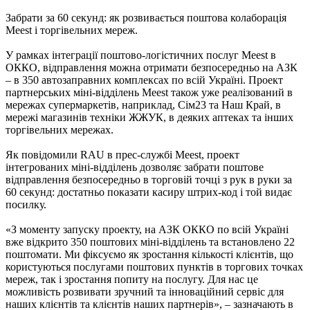
Забрати за 60 секунд: як розвивається поштова колаборація
Meest і торгівельних мереж.
У рамках інтеграції поштово-логістичних послуг Meest в
ОККО, відправлення можна отримати безпосередньо на АЗК
– в 350 автозаправних комплексах по всій Україні. Проект
партнерських міні-відділень Meest також уже реалізований в
мережах супермаркетів, наприклад, Сім23 та Наш Край, в
мережі магазинів техніки ЖЖУК, в деяких аптеках та інших
торгівельних мережах.
Як повідомили RAU в прес-службі Meest, проект
інтегрованих міні-відділень дозволяє забрати поштове
відправлення безпосередньо в торговій точці з рук в руки за
60 секунд: достатньо показати касиру штрих-код і той видає
посилку.
«З моменту запуску проекту, на АЗК ОККО по всій Україні
вже відкрито 350 поштових міні-відділень та встановлено 22
поштомати. Ми фіксуємо як зростання кількості клієнтів, що
користуються послугами поштових пунктів в торгових точках
мереж, так і зростання попиту на послугу. Для нас це
можливість розвивати зручний та інноваційний сервіс для
наших клієнтів та клієнтів наших партнерів», – зазначають в