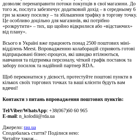
дозволяє перенаправити потоки покупців в свої магазини. До
того ж, послуга забезпечує додатковий дохід – в середньому 6
грн за кожну посилку – та збільшення трафіку в торгову точку.
Це особливо доцільно для магазинів, які потрібно
«розкрутити» – тих, що щойно відкрилися або «відстаючих»
від плану».
Всього в Україні вже працюють понад 2500 поштових міні-
відділень Meest. Впровадженню колаборацій сприяють готові
відпрацьовані бізнес-процеси, які швидко втілюються,
навчання та підтримка персоналу, чіткий графік поставок та
забору посилок та надійний партнер RDA.
Щоб переконатися у дієвості, протестуйте поштові пункти в
кількох своїх торгових точках та ваші клієнти будуть вам
вдячні!
Контакти з питань впровадження поштових пунктів:
Tel/Viber/WhatsApp
: +38(067)60 60 965
E-mail
: n_kolodii@rda.ua
Джерело:
rau.ua
Сподобалась стаття? Поділися нею:
Читайте також...