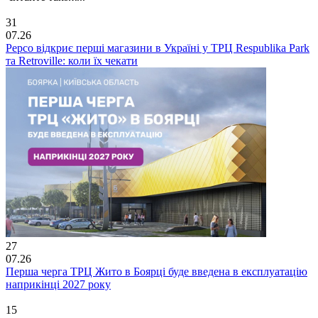
31
07.26
Pepco відкриє перші магазини в Україні у ТРЦ Respublika Park
та Retroville: коли їх чекати
27
07.26
Перша черга ТРЦ Жито в Боярці буде введена в експлуатацію
наприкінці 2027 року
15