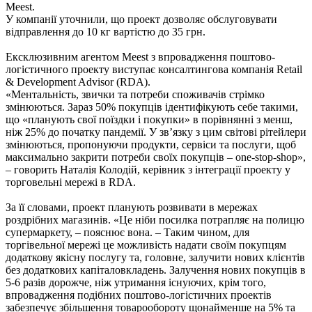
Meest.
У компанії уточнили, що проект дозволяє обслуговувати
відправлення до 10 кг вартістю до 35 грн.
Ексклюзивним агентом Meest з впровадження поштово-
логістичного проекту виступає консалтингова компанія Retail
& Development Advisor (RDA).
«Ментальність, звички та потреби споживачів стрімко
змінюються. Зараз 50% покупців ідентифікують себе такими,
що «планують свої поїздки і покупки» в порівнянні з менш,
ніж 25% до початку пандемії. У зв’язку з цим світові рітейлери
змінюються, пропонуючи продукти, сервіси та послуги, щоб
максимально закрити потреби своїх покупців – one-stop-shop»,
– говорить Наталія Колодій, керівник з інтеграції проекту у
торговельні мережі в RDA.
За її словами, проект планують розвивати в мережах
роздрібних магазинів. «Це ніби посилка потрапляє на полицю
супермаркету, – пояснює вона. – Таким чином, для
торгівельної мережі це можливість надати своїм покупцям
додаткову якісну послугу та, головне, залучити нових клієнтів
без додаткових капіталовкладень. Залучення нових покупців в
5-6 разів дорожче, ніж утримання існуючих, крім того,
впровадження подібних поштово-логістичних проектів
забезпечує збільшення товарообороту щонайменше на 5% та