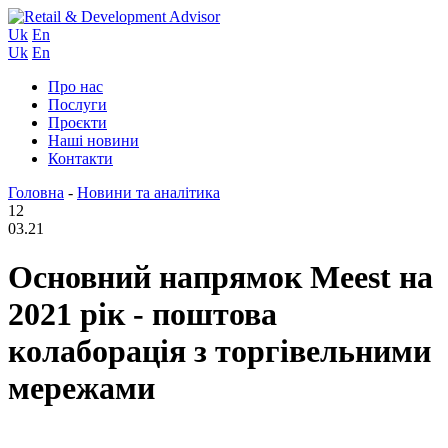
Uk
En
Uk
En
Про нас
Послуги
Проєкти
Наші новини
Контакти
Головна
-
Новини та аналітика
12
03.21
Основний напрямок Meest на
2021 рік - поштова
колаборація з торгівельними
мережами