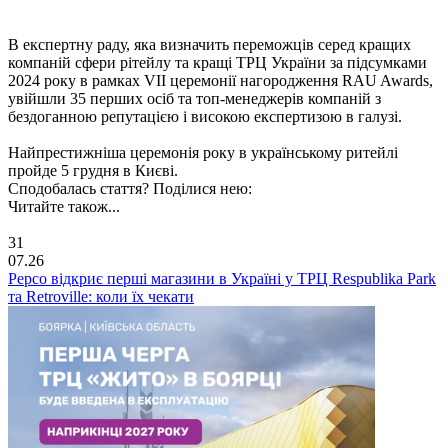
В експертну раду, яка визначить переможців серед кращих
компаній сфери рітейлу та кращі ТРЦ України за підсумками
2024 року в рамках VIІ церемонії нагородження RAU Awards,
увійшли 35 перших осіб та топ-менеджерів компаній з
бездоганною репутацією і високою експертизою в галузі.
Найпрестижніша церемонія року в українському ритейлі
пройде 5 грудня в Києві.
Сподобалась стаття? Поділися нею:
Читайте також...
31
07.26
Pepco відкриє перші магазини в Україні у ТРЦ Respublika Park
та Retroville: коли їх чекати