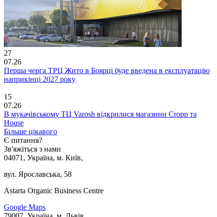
27
07.26
Перша черга ТРЦ Жито в Боярці буде введена в експлуатацію
наприкінці 2027 року
15
07.26
В мукачівському ТЦ Varosh відкрилися магазини Cropp та
House
Більше цікавого
Є питання?
Зв'яжіться з нами
04071, Україна, м. Київ,
вул. Ярославська, 58
Astarta Organic Business Centre
Google Maps
79007, Україна, м. Львів,