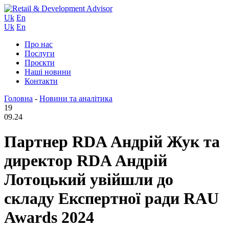
Uk
En
Uk
En
Про нас
Послуги
Проєкти
Наші новини
Контакти
Головна
-
Новини та аналітика
19
09.24
Партнер RDA Андрій Жук та
директор RDA Андрій
Лотоцький увійшли до
складу Експертної ради RAU
Awards 2024