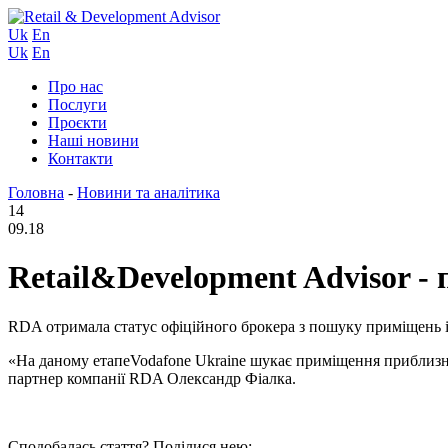
Uk
En
Uk
En
Про нас
Послуги
Проєкти
Наші новини
Контакти
Головна
-
Новини та аналітика
14
09.18
Retail&Development Advisor - 
RDA отримала статус офіційного брокера з пошуку приміщень і
«На даному етапеVodafone Ukraine шукає приміщення приблизно д
партнер компанії RDA Олександр Фіалка.
Сподобалась стаття? Поділися нею: