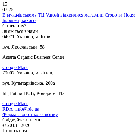
15
07.26
В мукачівському ТЦ Varosh відкрилися магазини Cropp та Hous
Більше цікавого
Є питання?
Зв'яжіться з нами
04071, Україна, м. Київ,
вул. Ярославська, 58
Astarta Organic Business Centre
Google Maps
79007, Україна, м. Львів,
вул. Кульпарківська, 200а
БЦ Futura HUB, Коворкінг Nat
Google Maps
RDA_info@rda.ua
Форма зворотнього зв'язку
Слідкуйте за нами:
© 2013 - 2026
Пишіть нам