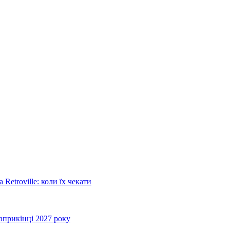
Retroville: коли їх чекати
априкінці 2027 року