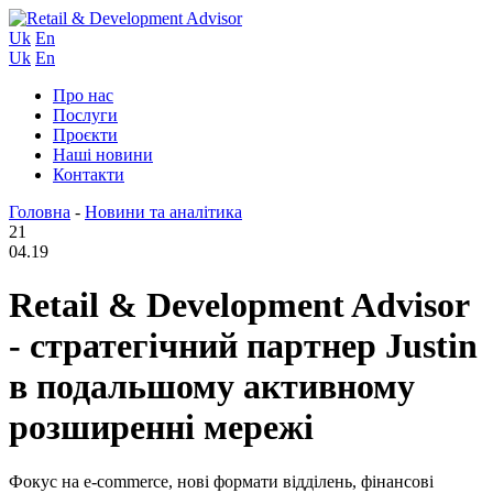
Uk
En
Uk
En
Про нас
Послуги
Проєкти
Наші новини
Контакти
Головна
-
Новини та аналітика
21
04.19
Retail & Development Advisor
- стратегічний партнер Justin
в подальшому активному
розширенні мережі
Фокус на e-commerce, нові формати відділень, фінансові