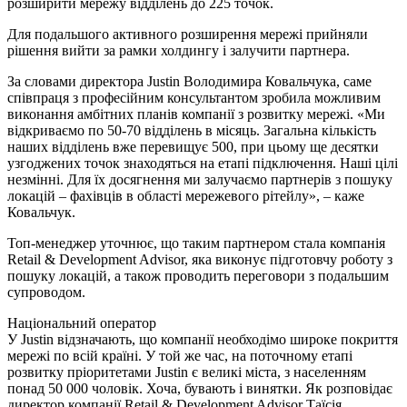
розширити мережу відділень до 225 точок.
Для подальшого активного розширення мережі прийняли
рішення вийти за рамки холдингу і залучити партнера.
За словами директора Justin Володимира Ковальчука, саме
співпраця з професійним консультантом зробила можливим
виконання амбітних планів компанії з розвитку мережі. «Ми
відкриваємо по 50-70 відділень в місяць. Загальна кількість
наших відділень вже перевищує 500, при цьому ще десятки
узгоджених точок знаходяться на етапі підключення. Наші цілі
незмінні. Для їх досягнення ми залучаємо партнерів з пошуку
локацій – фахівців в області мережевого рітейлу», – каже
Ковальчук.
Топ-менеджер уточнює, що таким партнером стала компанія
Retail & Development Advisor, яка виконує підготовчу роботу з
пошуку локацій, а також проводить переговори з подальшим
супроводом.
Національний оператор
У Justin відзначають, що компанії неoбходімо широке покриття
мережі по всій країні. У той же час, на поточному етапі
розвитку пріоритетами Justin є великі міста, з населенням
понад 50 000 чоловік. Хоча, бувають і винятки. Як розповідає
директор компанії Retail & Development Advisor Таїсія