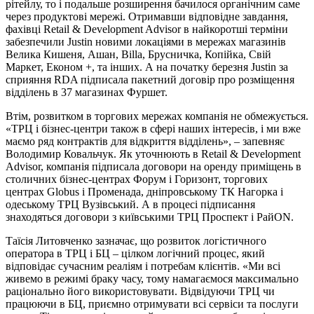
рітейлу, то і подальше розширення бачилося органічним саме
через продуктові мережі. Отримавши відповідне завдання,
фахівці Retail & Development Advisor в найкоротші терміни
забезпечили Justin новими локаціями в мережах магазинів
Велика Кишеня, Ашан, Billa, Брусничка, Копійка, Свій
Маркет, Економ +, та інших. А на початку березня Justin за
сприяння RDA підписала пакетний договір про розміщення
відділень в 37 магазинах Фуршет.
Втім, розвитком в торгових мережах компанія не обмежується.
«ТРЦ і бізнес-центри також в сфері наших інтересів, і ми вже
маємо ряд контрактів для відкриття відділень», – запевняє
Володимир Ковальчук. Як уточнюють в Retail & Development
Advisor, компанія підписала договори на оренду приміщень в
столичних бізнес-центрах Форум і Горизонт, торгових
центрах Globus і Променада, дніпровському ТК Нагорка і
одеському ТРЦ Вузівський. А в процесі підписання
знаходяться договори з київськими ТРЦ Проспект і РайON.
Таїсія Литовченко зазначає, що розвиток логістичного
оператора в ТРЦ і БЦ – цілком логічний процес, який
відповідає сучасним реаліям і потребам клієнтів. «Ми всі
живемо в режимі браку часу, тому намагаємося максимально
раціонально його використовувати. Відвідуючи ТРЦ чи
працюючи в БЦ, приємно отримувати всі сервіси та послуги