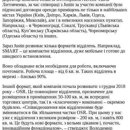
Литовченко, за час співпраці з Justin за участю компанії були
підписані договори оренди приміщень не тільки в найбільших
містах України (Київ, Дніпро, Харків, Львів, Одеса,
Запоріжжя, Миколаїв), але і в невеликих населених пунктах.
Наприклад – в Червонограді, Сокалі, Трускавці (Львівська
область), Куп’янську (Харківська область), Чорноморську
(Одеська область) та інших.
Зараз Justin розвиває кілька форматів відділень. Наприклад,
SMART – це компактне відділення, дуже мобільне і готове до
швидкого встановлення.
Воно обладнане всім необхідним для роботи, включаючи
почтомати. Робоча площа – від 6 кв. м. Таких відділень в
мережі – близько 90%.
Інший формат, який компанія почала розвивати з грудня 2018
року – OSR. Це повноцінне відділення, призначене для
розміщення в приміщеннях 50-100 кв. м, як всередині
торгових центрів, так і в «класичному» виконанні – окремою
будівлею. «Співвідношення між відділеннями буде
змінюватися в бік збільшення частки OSR. При цьому у нас
уже є відділення з великим розміром – 200 кв. м, і навіть 800
кв. м. Це будуть нові формати, з вельми цікавим і, почасти,
інноваційним функціоналом», – стверджує Володимир