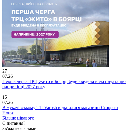
27
07.26
Перша черга ТРЦ Жито в Боярці буде введена в експлуатацію
наприкінці 2027 року
15
07.26
В мукачівському ТЦ Varosh відкрилися магазини Cropp та
House
Більше цікавого
Є питання?
Зв'яжіться з нами