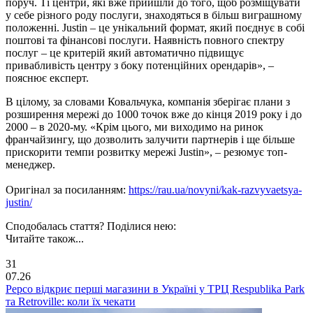
поруч. Ті центри, які вже прийшли до того, щоб розміщувати
у себе різного роду послуги, знаходяться в більш виграшному
положенні. Justin – це унікальний формат, який поєднує в собі
поштові та фінансові послуги. Наявність повного спектру
послуг – це критерій який автоматично підвищує
привабливість центру з боку потенційних орендарів», –
пояснює експерт.
В цілому, за словами Ковальчука, компанія зберігає плани з
розширення мережі до 1000 точок вже до кінця 2019 року і до
2000 – в 2020-му. «Крім цього, ми виходимо на ринок
франчайзингу, що дозволить залучити партнерів і ще більше
прискорити темпи розвитку мережі Justin», – резюмує топ-
менеджер.
Оригінал за посиланням:
https://rau.ua/novyni/kak-razvyvaetsya-
justin/
Сподобалась стаття? Поділися нею:
Читайте також...
31
07.26
Pepco відкриє перші магазини в Україні у ТРЦ Respublika Park
та Retroville: коли їх чекати