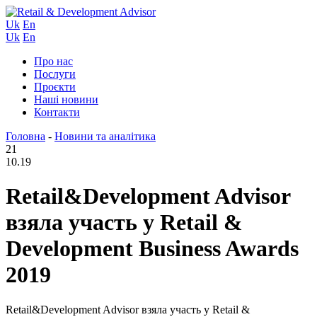
Uk
En
Uk
En
Про нас
Послуги
Проєкти
Наші новини
Контакти
Головна
-
Новини та аналітика
21
10.19
Retail&Development Advisor
взяла участь у Retail &
Development Business Awards
2019
Retail&Development Advisor взяла участь у Retail &