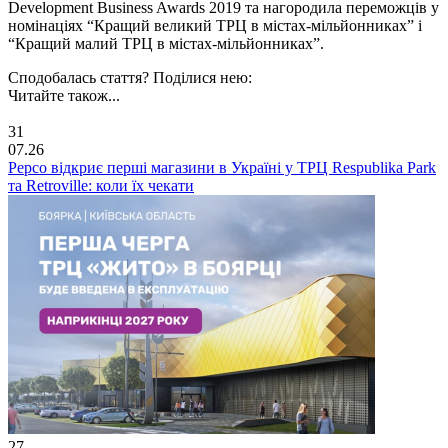
Development Business Awards 2019 та нагородила переможців у
номінаціях “Кращий великий ТРЦ в містах-мільйонниках” і
“Кращий малий ТРЦ в містах-мільйонниках”.
Сподобалась стаття? Поділися нею:
Читайте також...
31
07.26
Pepco відкриє перші магазини в Україні у ТРЦ Respublika Park
та Retroville: коли їх чекати
27