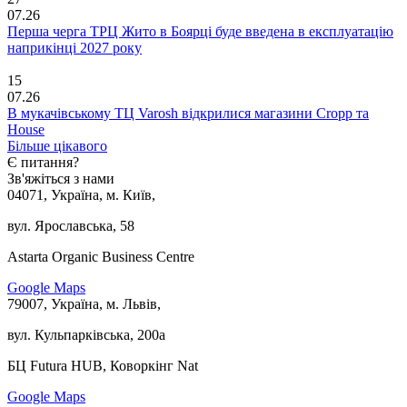
07.26
Перша черга ТРЦ Жито в Боярці буде введена в експлуатацію
наприкінці 2027 року
15
07.26
В мукачівському ТЦ Varosh відкрилися магазини Cropp та
House
Більше цікавого
Є питання?
Зв'яжіться з нами
04071, Україна, м. Київ,
вул. Ярославська, 58
Astarta Organic Business Centre
Google Maps
79007, Україна, м. Львів,
вул. Кульпарківська, 200а
БЦ Futura HUB, Коворкінг Nat
Google Maps