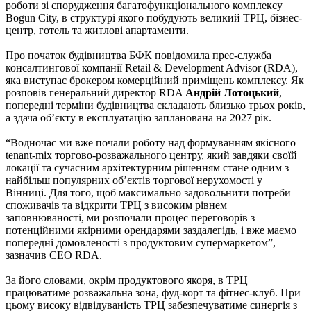
роботи зі спорудження багатофункціонального комплексу
Bogun City, в структурі якого побудують великий ТРЦ, бізнес-
центр, готель та житлові апартаменти.
Про початок будівництва БФК повідомила прес-служба
консалтингової компанії Retail & Development Advisor (RDA),
яка виступає брокером комерційний приміщень комплексу. Як
розповів генеральний директор RDA
Андрій Лотоцький
,
попередні терміни будівництва складають близько трьох років,
а здача об’єкту в експлуатацію запланована на 2027 рік.
“Водночас ми вже почали роботу над формуванням якісного
tenant-mix торгово-розважального центру, який завдяки своїй
локації та сучасним архітектурним рішенням стане одним з
найбільш популярних об’єктів торгової нерухомості у
Вінниці. Для того, щоб максимально задовольнити потреби
споживачів та відкрити ТРЦ з високим рівнем
заповнюваності, ми розпочали процес переговорів з
потенційними якірними орендарями заздалегідь, і вже маємо
попередні домовленості з продуктовим супермаркетом”, –
зазначив СЕО RDA.
За його словами, окрім продуктового якоря, в ТРЦ
працюватиме розважальна зона, фуд-корт та фітнес-клуб. При
цьому високу відвідуваність ТРЦ забезпечуватиме синергія з