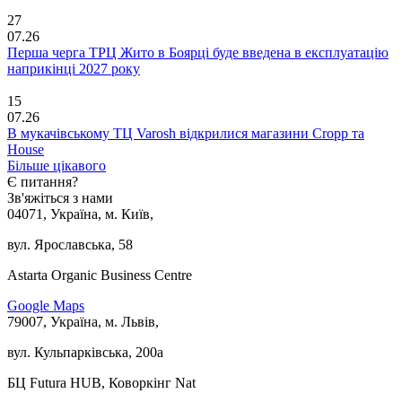
27
07.26
Перша черга ТРЦ Жито в Боярці буде введена в експлуатацію
наприкінці 2027 року
15
07.26
В мукачівському ТЦ Varosh відкрилися магазини Cropp та
House
Більше цікавого
Є питання?
Зв'яжіться з нами
04071, Україна, м. Київ,
вул. Ярославська, 58
Astarta Organic Business Centre
Google Maps
79007, Україна, м. Львів,
вул. Кульпарківська, 200а
БЦ Futura HUB, Коворкінг Nat