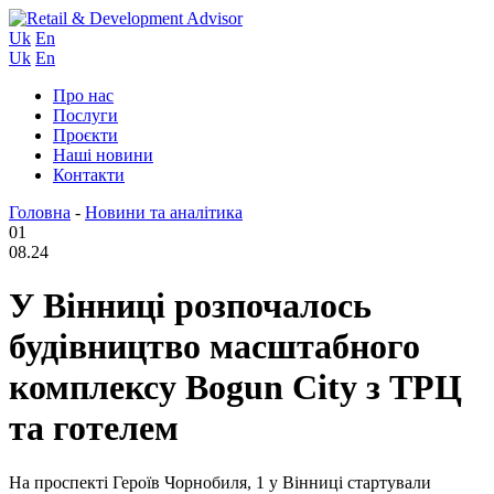
Uk
En
Uk
En
Про нас
Послуги
Проєкти
Наші новини
Контакти
Головна
-
Новини та аналітика
01
08.24
У Вінниці розпочалось
будівництво масштабного
комплексу Bogun City з ТРЦ
та готелем
На проспекті Героїв Чорнобиля, 1 у Вінниці стартували