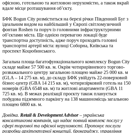
офісною, готельною та житловою нерухомістю, а також вкрай
вдале місце розташування об’єкту.
БФК Bogun City розміститься на березі річки Південний Буг з
ідеальним видом на найбільший у Європі світломузичний
фонтан Roshen та поруч із головними інфраструктурними
об’єктами міста. Ще однією перевагою локації буде
транспортна доступність, адже поруч проходять головні
транспортні артерії міста: вулиці Соборна, Київська та
проспект Коцюбинського.
Загальна площа багатофункціонального комплексу Bogun City
складе майже 57 500 кв. м. Окрім чотирирівневого торгово-
розважального центру загальною площею майже 25 000 кв. м
(GLA – 14 275 кв. м), до складу БФК увійдуть 22-поверховий
бізнес-центр (GBA 14 215 кв. м), чотиризірковий готель на 150
номерів (GBA 6548 кв. м) та житлові апартаменти (GBA 11
725 кв. м). В межах реалізації проєкту також планується
побудова підземного паркінгу на 138 машиномісць загальною
площею 6800 кв. м.
Довідка.
Retail & Development Advisor
– українська
консалтингова компанія, що надає повний комплекс послуг у
сфері торгової та офісної нерухомості. Пропонує послуги
розробки архітектурної концепції, брокериджу, управління