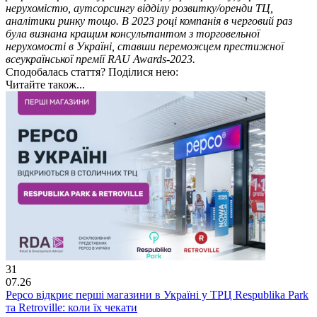
нерухомістю, аутсорсингу відділу розвитку/оренди ТЦ,
аналітики ринку тощо. В 2023 році компанія в черговий раз
була визнана кращим консультантом з торговельної
нерухомості в Україні, ставши переможцем престижної
всеукраїнської премії RAU Awards-2023.
Сподобалась стаття? Поділися нею:
Читайте також...
31
07.26
Pepco відкриє перші магазини в Україні у ТРЦ Respublika Park
та Retroville: коли їх чекати