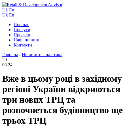
Uk
En
Uk
En
Про нас
Послуги
Проєкти
Наші новини
Контакти
Головна
-
Новини та аналітика
29
03.24
Вже в цьому році в західному
регіоні України відкриються
три нових ТРЦ та
розпочнеться будівництво ще
трьох ТРЦ