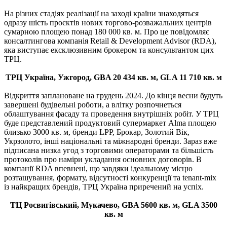
На різних стадіях реалізації на заході країни знаходяться
одразу шість проєктів нових торгово-розважальних центрів
сумарною площею понад 180 000 кв. м. Про це повідомляє
консалтингова компанія Retail & Development Advisor (RDA),
яка виступає ексклюзивним брокером та консультантом цих
ТРЦ.
ТРЦ Україна, Ужгород, GBA 20 434 кв. м, GLA 11 710 кв. м
Відкриття заплановане на грудень 2024. До кінця весни будуть
завершені будівельні роботи, а влітку розпочнеться
облаштування фасаду та проведення внутрішніх робіт. У ТРЦ
буде представлений продуктовий супермаркет Alma площею
близько 3000 кв. м, бренди LPP, Брокар, Золотий Вік,
Укрзолото, інші національні та міжнародні бренди. Зараз вже
підписана низка угод з торговими операторами та більшість
протоколів про наміри укладання основних договорів. В
компанії RDA впевнені, що завдяки ідеальному місцю
розташування, формату, відсутності конкуренції та tenant-mix
із найкращих брендів, ТРЦ Україна приречений на успіх.
ТЦ Росвигівський, Мукачево, GBA 5600 кв. м, GLA 3500
кв. м