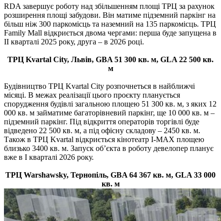
RDA завершує роботу над збільшенням площі ТРЦ за рахунок
розширення площі забудови. Він матиме підземний паркінг на
більш ніж 300 паркомісць та наземний на 135 паркомісць. ТРЦ
Family Mall відкриється двома чергами: перша буде запущена в
ІІ кварталі 2025 року, друга – в 2026 році.
ТРЦ Kvartal City, Львів, GBA 51 300 кв. м, GLA 22 500 кв.
м
Будівництво ТРЦ Kvartal City розпочнеться в найближчі
місяці. В межах реалізації цього проєкту планується
спорудження будівлі загальною площею 51 300 кв. м, з яких 12
000 кв. м займатиме багаторівневий паркінг, ще 10 000 кв. м –
підземний паркінг. Під відкриття операторів торгівлі буде
відведено 22 500 кв. м, а під офісну складову – 2450 кв. м.
Також в ТРЦ Kvartal відкриється кінотеатр I-MAX площею
близько 3400 кв. м. Запуск об’єкта в роботу девелопер планує
вже в І кварталі 2026 року.
ТРЦ Warshawsky, Тернопіль, GBA 64 367 кв. м, GLA 33 000
кв. м