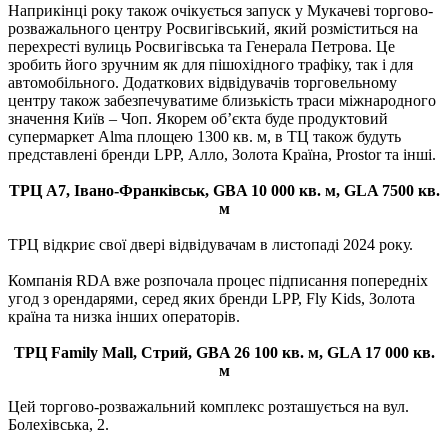
Наприкінці року також очікується запуск у Мукачеві торгово-
розважального центру Росвигівський, який розміститься на
перехресті вулиць Росвигівська та Генерала Петрова. Це
зробить його зручним як для пішохідного трафіку, так і для
автомобільного. Додаткових відвідувачів торговельному
центру також забезпечуватиме близькість траси міжнародного
значення Київ – Чоп. Якорем об’єкта буде продуктовий
супермаркет Alma площею 1300 кв. м, в ТЦ також будуть
представлені бренди LPP, Алло, Золота Країна, Prostor та інші.
ТРЦ А7, Івано-Франківськ, GBA 10 000 кв. м, GLA 7500 кв.
м
ТРЦ відкриє свої двері відвідувачам в листопаді 2024 року.
Компанія RDA вже розпочала процес підписання попередніх
угод з орендарями, серед яких бренди LPP, Fly Kids, Золота
країна та низка інших операторів.
ТРЦ Family Mall, Стрий, GBA 26 100 кв. м, GLA 17 000 кв.
м
Цей торгово-розважальний комплекс розташується на вул.
Болехівська, 2.