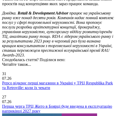
проєктів над концепціями яких зараз працює команда.
Довідка.
Retail & Development Advisor
працює на українському
ринку вже понад десяти років. Компанія надає повний комплекс
послуг у сфері торговельної нерухомості. Вона пропонує
послуги розробки архітектурної концепції, брокериджу,
управління нерухомістю, аутсорсингу відділу розвитку/оренди
ТЦ, аналітики ринку тощо. RDA є лідером українського ринку і
за результатами 2023 року в черговий раз була визнана
кращим консультантом з торговельної нерухомості в Україні,
ставши переможцем престижної всеукраїнської премії RAU
Awards-2023.
Сподобалась стаття? Поділися нею:
Читайте також...
31
07.26
Pepco відкриє перші магазини в Україні у ТРЦ Respublika Park
та Retroville: коли їх чекати
27
07.26
Перша черга ТРЦ Жито в Боярці буде введена в експлуатацію
наприкінці 2027 року