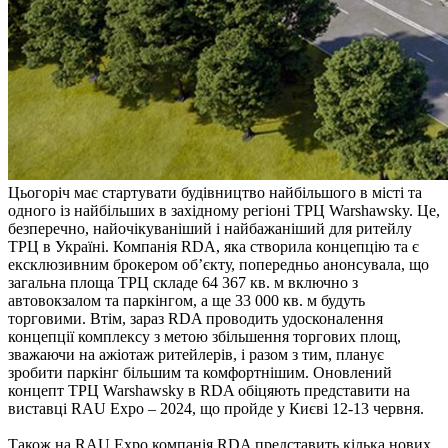
Цьогоріч має стартувати будівництво найбільшого в місті та
одного із найбільших в західному регіоні ТРЦ Warshawsky. Це,
безперечно, найочікуваніший і найбажаніший для ритейлу
ТРЦ в Україні. Компанія RDA, яка створила концепцію та є
ексклюзивним брокером об’єкту, попередньо анонсувала, що
загальна площа ТРЦ складе 64 367 кв. м включно з
автовокзалом та паркінгом, а ще 33 000 кв. м будуть
торговими. Втім, зараз RDA проводить удосконалення
концепції комплексу з метою збільшення торгових площ,
зважаючи на ажіотаж ритейлерів, і разом з тим, планує
зробити паркінг більшим та комфортнішим. Оновлений
концепт ТРЦ Warshawsky в RDA обіцяють представити на
виставці RAU Expo – 2024, що пройде у Києві 12-13 червня.
Також на RAU Expo компанія RDA представить кілька нових