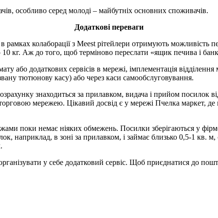
чів, особливо серед молоді – майбутніх основних споживачів.
Додаткові переваги
 в рамках колаборації з Meest рітейлери отримують можливість п
10 кг. Аж до того, щоб терміново переслати «ящик печива і банк
мату або додаткових сервісів в мережі, імплементація відділення
 звану тютюнову касу) або через каси самообслуговування.
розрахунку знаходиться за прилавком, видача і прийом посилок ві
торговою мережею. Цікавий досвід є у мережі Пчелка маркет, де 
ежами поки немає ніяких обмежень. Посилки зберігаються у фірм
к, наприклад, в зоні за прилавком, і займає близько 0,5-1 кв. м
.
організувати у себе додатковий сервіс. Щоб приєднатися до пошто