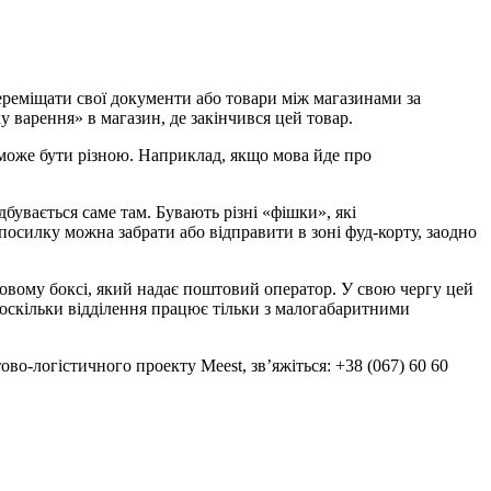
ереміщати свої документи або товари між магазинами за
у варення» в магазин, де закінчився цей товар.
 може бути різною. Наприклад, якщо мова йде про
дбувається саме там. Бувають різні «фішки», які
посилку можна забрати або відправити в зоні фуд-корту, заодно
овому боксі, який надає поштовий оператор. У свою чергу цей
, оскільки відділення працює тільки з малогабаритними
во-логістичного проекту Meest, зв’яжіться: +38 (067) 60 60