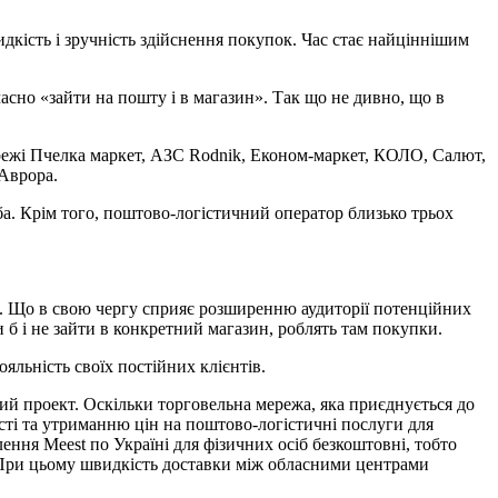
дкість і зручність здійснення покупок. Час стає найціннішим
асно «зайти на пошту і в магазин». Так що не дивно, що в
мережі Пчелка маркет, АЗС Rodnik, Економ-маркет, КОЛО, Салют,
 Аврора.
. Крім того, поштово-логістичний оператор близько трьох
и. Що в свою чергу сприяє розширенню аудиторії потенційних
и б і не зайти в конкретний магазин, роблять там покупки.
ояльність своїх постійних клієнтів.
ний проект. Оскільки торговельна мережа, яка приєднується до
ості та утриманню цін на поштово-логістичні послуги для
ення Meest по Україні для фізичних осіб безкоштовні, тобто
и. При цьому швидкість доставки між обласними центрами