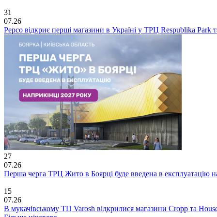
31
07.26
Pepco відкриє перші магазини в Україні у ТРЦ Respublika Park та 
27
07.26
Перша черга ТРЦ Жито в Боярці буде введена в експлуатацію н
15
07.26
В мукачівському ТЦ Varosh відкрилися магазини Cropp та Hous