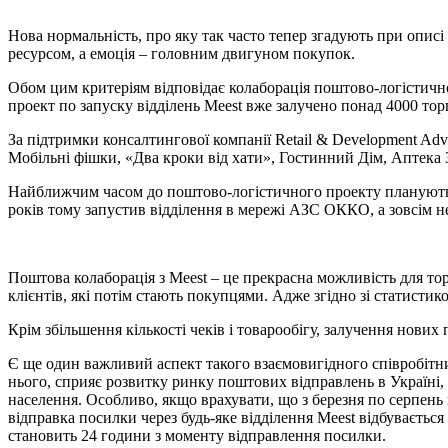
Нова нормальність, про яку так часто тепер згадують при описі
ресурсом, а емоція – головним двигуном покупок.
Обом цим критеріям відповідає колаборація поштово-логістично
проект по запуску відділень Meest вже залучено понад 4000 тор
За підтримки консалтингової компанії Retail & Development Ad
Мобільні фішки, «Два кроки від хати», Гостинний Дім, Аптека 3
Найближчим часом до поштово-логістичного проекту планують 
років тому запустив відділення в мережі АЗС ОККО, а зовсім 
Поштова колаборація з Meest – це прекрасна можливість для т
клієнтів, які потім стають покупцями. Адже згідно зі статисти
Крім збільшення кількості чеків і товарообігу, залучення нових 
Є ще один важливий аспект такого взаємовигідного співробітниц
нього, сприяє розвитку ринку поштових відправлень в Україні, 
населення. Особливо, якщо врахувати, що з березня по серпень 
відправка посилки через будь-яке відділення Meest відбуваєть
становить 24 години з моменту відправлення посилки.