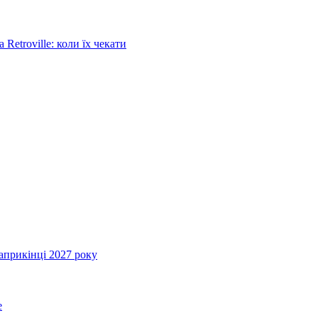
Retroville: коли їх чекати
априкінці 2027 року
e