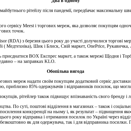
Два в одному
 майбутнього рітейлу після пандемії, передбачає максимальну шви
го сервісу Meest і торгових мереж, яка дозволяє покупцям одноч
гових точок.
visor (RDA) з березня цього року до участі долучилися торгові 
і ( Медтехніка), Шик і Блиск, Свій маркет, OnePrice, Рукавичка,
приєднатися BOX Експрес маркет, а також мережі Щодня і Торба
недавно – на заправках KLO.
Обопільна вигода
оргових мереж надати своїм покупцям додатковий сервіс доставк
кою, приблизно 85% одержувачів і відправників посилок, що могл
покупців, рітейлер також підвищує впізнаваність свого бренду і л
тва. По суті, поштові відділення в магазинах – також і соціаль
посилення конкуренції на ньому і, як результат – підвищення як
цього року відправка і отримання посилок по Україні через відділ
ся безкоштовно як для одержувача, так і для відправника посилк