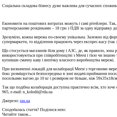
Соціальна складова бізнесу дуже важлива для сучасних спожива
Економити на поштових витратах можуть і самі рітейлери. Так,
партнерськими розцінками – 18 грн з ПДВ за одну відправку до 
Зрозуміло, кожна мережа по-своєму унікальна. Залежно від фор
супермаркети, то відділення працюють через експрес-касу (так
Що стосується магазинів біля дому і АЗС, де, як правило, зона 
використовуються при співробітництві з Meest і тією чи іншою 
купивши смачну каву і випічку власного виробництва мережі.
При визначенні локацій для колаборації Meest з торговими мер
бокс розміщується безпосередньо в зоні видачі-приймання посило
посилками вагою до 10 кг і розміром не більше, ніж 59х35х18см
Так що подібна колаборація доступна практично всім, хто хоче 
965, e-mail: n_kolodii@rda.ua
Джерело:
rau.ua
Сподобалась стаття? Поділися нею:
Читайте також...