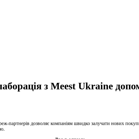
лаборація з Meest Ukraine доп
реж-партнерів дозволяє компаніям швидко залучати нових покупці
лю.