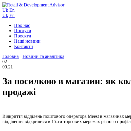
Uk
En
Uk
En
Про нас
Послуги
Проєкти
Наші новини
Контакти
Головна
-
Новини та аналітика
02
09.21
За посилкою в магазин: як ко
продажі
Відкриття відділень поштового оператора Meest в магазинах ме
відділення відкрилися в 15-ти торгових мережах різного профі