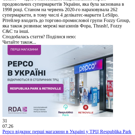
продовольчих супермаркетів України, яка була заснована в
1998 році. Станом на червень 2020-го нараховувала 262
супермаркети, в тому числі 4 делікатес-маркети LeSilpo.
Рітейлер входить до торгово-промислової групи Fozzy Group,
яка також розвиває мережі магазинів Фора, Thrash!, Fozzy
C&C та інші.
Сподобалась стаття? Поділися нею:
Читайте також...
31
07.26
Pepco відкриє перші магазини в Україні у ТРЦ Respublika Park