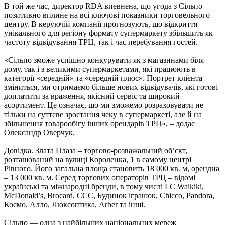
В той же час, директор RDA впевнена, що угода з Сільпо
позитивно вплине на всі ключові показники торговельного
центру. В керуючій компанії прогнозують, що відкриття
унікального для регіону формату супермаркету збільшить як
частоту відвідування ТРЦ, так і час перебування гостей.
«Сільпо зможе успішно конкурувати як з магазинами біля
дому, так і з великими супермаркетами, які працюють в
категорії «середній» та «середній плюс». Портрет клієнта
зміниться, ми отримаємо більше нових відвідувачів, які готові
доплатити за враження, якісний сервіс та широкий
асортимент. Це означає, що ми зможемо розраховувати не
тільки на суттєве зростання чеку в супермаркеті, але й на
збільшення товарообігу інших орендарів ТРЦ», – додає
Олександр Оверчук.
Довідка. Злата Плаза – торгово-розважальний об’єкт,
розташований на вулиці Короленка, 1 в самому центрі
Рівного. Його загальна площа становить 18 000 кв. м, орендна
– 13 000 кв. м. Серед торгових операторів ТРЦ – відомі
українські та міжнародні бренди, в тому числі LC Waikiki,
McDonald’s, Brocard, ССС, Будинок іграшок, Chicco, Pandora,
Космо, Алло, Люксоптика, Arber та інші.
Сільпо — одна з найбільших національних мереж