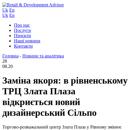
Uk
En
Uk
En
Про нас
Послуги
Проєкти
Наші новини
Контакти
Головна
-
Новини та аналітика
28
08.20
Заміна якоря: в рівненському
ТРЦ Злата Плаза
відкриється новий
дизайнерський Сільпо
Торгово-розважальний центр Злата Плаза у Рівному змінює