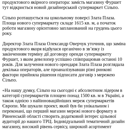
продуктового якірного оператора: замість магазину Фуршет
тут відкриється новий дизайнерський супермаркет Сільпо.
Cільпо розташується на цокольному поверсі Злата Плаза.
Площа нового супермаркету складе 1615 кв. м, а початок
роботи магазину орієнтовно запланований на грудень цього
року.
Директор Злата Плаза Олександр Оверчук уточнив, що заміна
продуктового якоря відбулася органічно в зв’язку із
закінченням терміну дії договору оренди супермаркету
Фуршет, з яким девелопер успішно співпрацював останні 10
років. Для залучення нового орендаря Злата Плаза розглядала
декілька операторів, але проаналізувавши різні ринкові
фактори прийняла рішення підписати договір з мережею
Сільпо.
«На нашу думку, Сільпо на сьогодні є абсолютним лідером в
категорії супермаркетів площею понад 1500 кв. м в Україні, а
також однією з найінноваційніших мереж супермаркетів
Європи. Ми шукали проект, який був би унікальним і
переконані, що перший магазин мережі нового формату в
Рівненській області створить додатковий інтерес цільової
аудиторії до нашого ТРЦ. Індивідуальний тематичний дизайн
магазину, високий рівень сервісу, широкий асортимент