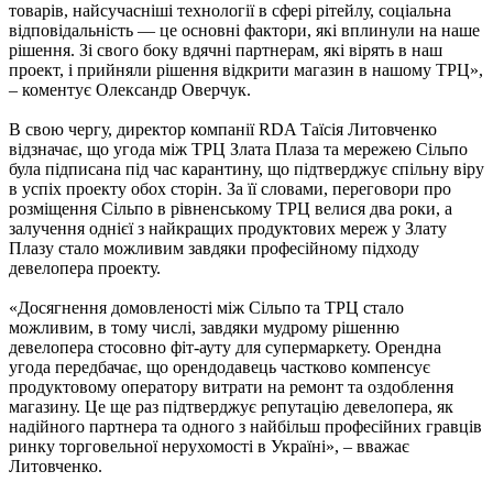
товарів, найсучасніші технології в сфері рітейлу, соціальна
відповідальність — це основні фактори, які вплинули на наше
рішення. Зі свого боку вдячні партнерам, які вірять в наш
проект, і прийняли рішення відкрити магазин в нашому ТРЦ»,
– коментує Олександр Оверчук.
В свою чергу, директор компанії RDA Таїсія Литовченко
відзначає, що угода між ТРЦ Злата Плаза та мережею Сільпо
була підписана під час карантину, що підтверджує спільну віру
в успіх проекту обох сторін. За її словами, переговори про
розміщення Сільпо в рівненському ТРЦ велися два роки, а
залучення однієї з найкращих продуктових мереж у Злату
Плазу стало можливим завдяки професійному підходу
девелопера проекту.
«Досягнення домовленості між Сільпо та ТРЦ стало
можливим, в тому числі, завдяки мудрому рішенню
девелопера стосовно фіт-ауту для супермаркету. Орендна
угода передбачає, що орендодавець частково компенсує
продуктовому оператору витрати на ремонт та оздоблення
магазину. Це ще раз підтверджує репутацію девелопера, як
надійного партнера та одного з найбільш професійних гравців
ринку торговельної нерухомості в Україні», – вважає
Литовченко.