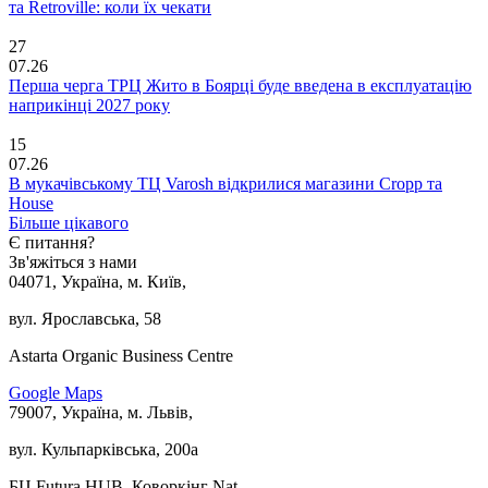
та Retroville: коли їх чекати
27
07.26
Перша черга ТРЦ Жито в Боярці буде введена в експлуатацію
наприкінці 2027 року
15
07.26
В мукачівському ТЦ Varosh відкрилися магазини Cropp та
House
Більше цікавого
Є питання?
Зв'яжіться з нами
04071, Україна, м. Київ,
вул. Ярославська, 58
Astarta Organic Business Centre
Google Maps
79007, Україна, м. Львів,
вул. Кульпарківська, 200а
БЦ Futura HUB, Коворкінг Nat