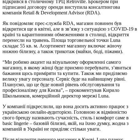
відкрився в столичному ТРЦ Retroville. Брокером при
підписанні договору оренди виступила консалтингова
компанія Retail & Development Advisor (RDA).
Як повідомляє прес-служба RDA, магазин повинен був
відкритися ще в квітні, але в зв’язку з ситуацією з COVID-19 в
країні та карантинними обмеженнями в столиці, відкриття
перенесли на травень. Площа торговельної точки Luna
складає 55 кв. м. Асортимент магазину включає жіночу
нижню білизну, а також трикотаж (майки, боді, піжами).
“Ми робимо акцент на візуальному оформленні самого
магазину, в якому жінці буде приємно перебувати, з’явиться
бажання щось приміряти та купити. Також ми приділяємо
велику увагу персоналу. Сервіс буде на найвищому рівні.
Плануємо, що це буде новий рівень обслуговування та
професіоналізму для Києва”, – прокоментував Кирило
Школьников, комерційний директор мережі Luna.
У компанії підкреслили, що вона досить активно працює з
українською онлайн-аудиторією. Головною ж відмінністю
свого бренду називають сучасність, стиль і комфорт саме в
basic lingerie – базовій білизні, якій, на їхню думку, жодна з
компаній в Україні не приділяє стільки уваги.
Після відкриття першого магазину в Києві, Luna планує