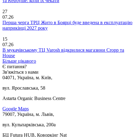
та Retroville: коли їх чекати
27
07.26
Перша черга ТРЦ Жито в Боярці буде введена в експлуатацію
наприкінці 2027 року
15
07.26
В мукачівському ТЦ Varosh відкрилися магазини Cropp та
House
Більше цікавого
Є питання?
Зв'яжіться з нами
04071, Україна, м. Київ,
вул. Ярославська, 58
Astarta Organic Business Centre
Google Maps
79007, Україна, м. Львів,
вул. Кульпарківська, 200а
БЦ Futura HUB, Коворкінг Nat