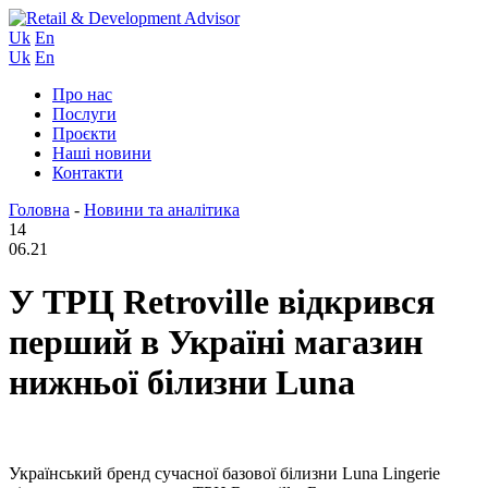
Uk
En
Uk
En
Про нас
Послуги
Проєкти
Наші новини
Контакти
Головна
-
Новини та аналітика
14
06.21
У ТРЦ Retroville відкрився
перший в Україні магазин
нижньої білизни Luna
Український бренд сучасної базової білизни Luna Lingerie