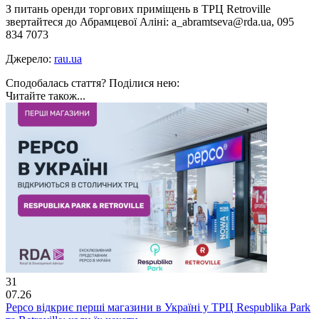
З питань оренди торгових приміщень в ТРЦ Retroville
звертайтеся до Абрамцевої Аліні: a_abramtseva@rda.ua, 095
834 7073
Джерело:
rau.ua
Сподобалась стаття? Поділися нею:
Читайте також...
31
07.26
Pepco відкриє перші магазини в Україні у ТРЦ Respublika Park