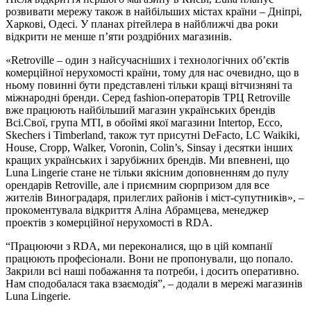
розвивати мережу також в найбільших містах країни – Дніпрі,
Харкові, Одесі. У планах рітейлера в найближчі два роки
відкрити не менше п’яти роздрібних магазинів.
«Retroville – один з найсучасніших і технологічних об’єктів
комерційної нерухомості країни, тому для нас очевидно, що в
ньому повинні бути представлені тільки кращі вітчизняні та
міжнародні бренди. Серед fashion-операторів ТРЦ Retroville
вже працюють найбільший магазин українських брендів
Всі.Свої, група MTI, в обоймі якої магазини Intertop, Ecco,
Skechers і Timberland, також тут присутні DeFacto, LC Waikiki,
House, Cropp, Walker, Voronin, Colin’s, Sinsay і десятки інших
кращих українських і зарубіжних брендів. Ми впевнені, що
Luna Lingerie стане не тільки якісним доповненням до пулу
орендарів Retroville, але і приємним сюрпризом для все
жителів Виноградаря, прилеглих районів і міст-супутників», –
прокоментувала відкриття Аліна Абрамцева, менеджер
проектів з комерційної нерухомості в RDA.
“Працюючи з RDA, ми переконалися, що в цій компанії
працюють професіонали. Вони не пропонували, що попало.
Закрили всі наші побажання та потреби, і досить оперативно.
Нам сподобалася така взаємодія”, – додали в мережі магазинів
Luna Lingerie.